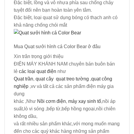
Đặc biệt, lồng và vỏ nhựa phía sau chống cháy
tuyệt đối nên bạn hoàn toàn yên tâm.
Đặc biệt, loại quạt sử dụng bóng có thạch anh có
khả năng chống chói mắt
Mua Quạt sưởi hình cá Color Bear ở đâu
Xin trân trọng giới thiệu
ĐIỆN MÁY KHÁNH NAM
chuyên bán buôn bán
lẻ
các loại quạt điện
như
Quạt trần
,
quạt cây
quạt treo tường
,
quạt công
nghiệp
,vv và tất cả các sản phẩm điện máy gia
dụng
khác ,Như
Nồi cơm điện
,
máy xay sinh tố
,nồi áp
suất,lò vi sóng ,bếp từ,bếp hồng ngoại,nồi chiên
không dầu,
và rất nhiều sản phẩm khác,với mong muốn mang
đến cho các quý khác hàng những sản phẩm