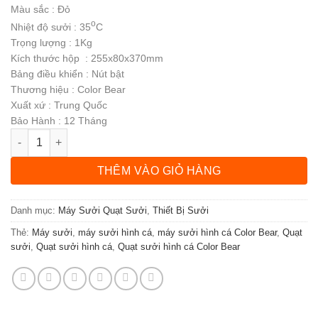
Màu sắc : Đỏ
o
Nhiệt độ sưởi : 35
C
Trọng lượng : 1Kg
Kích thước hộp : 255x80x370mm
Bảng điều khiển : Nút bật
Thương hiệu : Color Bear
Xuất xứ : Trung Quốc
Bảo Hành : 12 Tháng
Quạt sưởi hình cá Color Bear (màu đỏ) số lượng
THÊM VÀO GIỎ HÀNG
Danh mục:
Máy Sưởi Quạt Sưởi
,
Thiết Bị Sưởi
Thẻ:
Máy sưởi
,
máy sưởi hình cá
,
máy sưởi hình cá Color Bear
,
Quạt
sưởi
,
Quạt sưởi hình cá
,
Quạt sưởi hình cá Color Bear