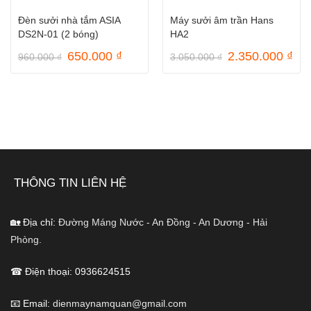
Đèn sưởi nhà tắm ASIA
Máy sưởi âm trần Hans
DS2N-01 (2 bóng)
HA2
Giá
Giá
Giá
Gi
650.000
₫
2.350.000
₫
960.000
₫
3.050.000
₫
gốc
hiện
gốc
hiệ
là:
tại
là:
tại
960.000 ₫.
là:
3.050.000 ₫.
là:
650.000 ₫.
2.3
THÔNG TIN LIÊN HỆ
🏡 Địa chỉ:
Đường Máng Nước - An Đồng - An Dương - Hải
Phòng.
☎ Điện thoại: 0936624515
📧 Email:
dienmaynamquan@gmail.com