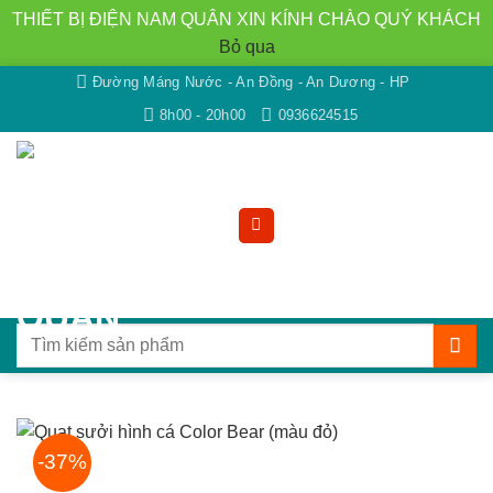
THIẾT BỊ ĐIỆN NAM QUÂN XIN KÍNH CHÀO QUÝ KHÁCH
Bỏ qua
Bỏ
Đường Máng Nước - An Đồng - An Dương - HP
qua
8h00 - 20h00
0936624515
nội
dung
Tìm
kiếm:
-37%