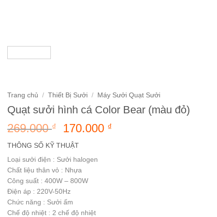
Trang chủ
/
Thiết Bị Sưởi
/
Máy Sưởi Quạt Sưởi
Quạt sưởi hình cá Color Bear (màu đỏ)
Giá
Giá
269.000
170.000
₫
₫
gốc
hiện
THÔNG SỐ KỸ THUẬT
là:
tại
Loại sưởi điện : Sưởi halogen
269.000 ₫.
là:
Chất liệu thân vỏ : Nhựa
170.000 ₫.
Công suất : 400W – 800W
Điện áp : 220V-50Hz
Chức năng : Sưởi ấm
Chế độ nhiệt : 2 chế độ nhiệt