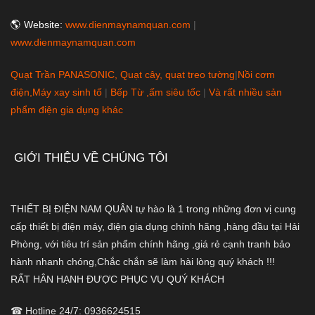
🌎 Website:
www.dienmaynamquan.com
|
www.dienmaynamquan.com
Quạt Trần PANASONIC, Quạt cây, quạt treo tường
|
Nồi cơm
điện,Máy xay sinh tố
|
Bếp Từ ,ấm siêu tốc
|
Và rất nhiều sản
phẩm điện gia dụng khác
GIỚI THIỆU VỀ CHÚNG TÔI
THIẾT BỊ ĐIỆN NAM QUÂN tự hào là 1 trong những đơn vị cung
cấp thiết bị điện máy, điện gia dụng chính hãng ,hàng đầu tại Hải
Phòng, với tiêu trí sản phẩm chính hãng ,giá rẻ cạnh tranh bảo
hành nhanh chóng,Chắc chắn sẽ làm hài lòng quý khách !!!
RẤT HÂN HẠNH ĐƯỢC PHỤC VỤ QUÝ KHÁCH
☎ Hotline 24/7: 0936624515