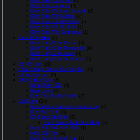
Bình Siêu Tốc Hikari
(0)
Bình Siêu Tốc jiplai
(4)
Bình Siêu Tốc Lock & Lock
(0)
Bình Siêu Tốc Matika
(1)
Bình Siêu Tốc RAPIDO
(0)
Bình Siêu Tốc Rẻ Tiền
(1)
Bình Siêu Tốc Sunhouse
(1)
Bình Thủy Điện
(6)
Bình Thủy Điện Matika
(3)
Bình Thủy Điện Panasonic
(0)
Bình Thủy Điện saiko
(0)
Bình Thủy Điện Sunhouse
(2)
Bộ Nồi Inox
(10)
Chảo Chống Dính,Chảo Đáy Từ
(10)
Chưa phân loại
(0)
Điện Chiếu Sáng
(8)
Bóng Điện LED
(8)
Bóng Tuýp
(0)
Đèn Pin,Đèn Tích Điện
(0)
Gia Dụng
(24)
Bàn ủi Khô,Hơi Nước,BànLà Cây
(2)
Đèn Học Sinh
(3)
Đồ Dùng Gia Đình
(7)
Phích Nước,Bình Giữ Nhiệt
(7)
Máy Bắt Muỗi,Vợt Muỗi
(1)
Máy Sấy Tóc
(4)
Máy Tạo Ẩm Hình Thú
(1)