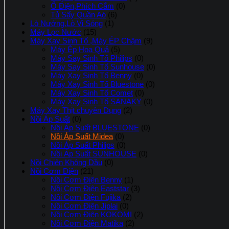
Ổ Điện,Phích Cắm
(0)
Tủ Sấy Quần Aó
(6)
Lò Nướng,Lò Vi Sóng
(1)
Máy Lọc Nước
(15)
Máy Xay Sinh Tố ,Máy ÉP Chậm
(9)
Máy Ép Hoa Quả
(5)
Máy Say Sinh Tố Philips
(0)
Máy Say Sinh Tố Sunhouse
(0)
Máy Xay Sinh Tố Benny
(0)
Máy Xay Sinh Tố Bluestone
(0)
Máy Xay Sinh Tố Comet
(0)
Máy Xay Sinh Tố SANAKY
(0)
Máy Xay Thịt chuyên Dụng
(2)
Nồi Áp Suất
(0)
Nồi Áp Suất BLUESTONE
(0)
Nồi Áp Suất Midea
(0)
Nồi Áp Suất Philips
(0)
Nồi Áp Suất SUNHOUSE
(0)
Nồi Chiên Không Dầu
(0)
Nồi Cơm Điện
(21)
Nồi Cơm Điện Benny
(1)
Nồi Cơm Điện Eaststar
(3)
Nồi Cơm Điện Fujika
(2)
Nồi Cơm Điện Jiplai
(0)
Nồi Cơm Điện KOKOMI
(2)
Nồi Cơm Điện Matika
(2)