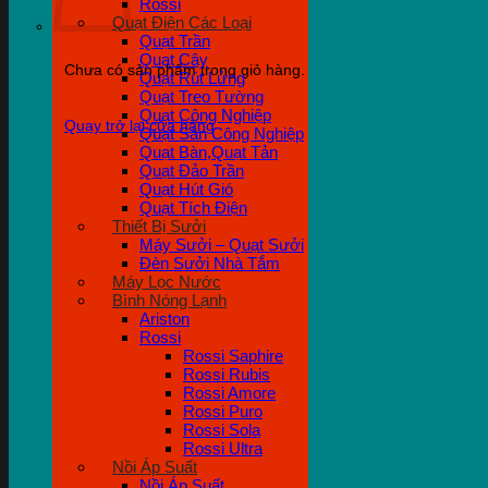
Rossi
Quạt Điện Các Loại
Quạt Trần
Quạt Cây
Chưa có sản phẩm trong giỏ hàng.
Quạt Rút Lửng
Quạt Treo Tường
Quạt Công Nghiệp
Quay trở lại cửa hàng
Quạt Sàn Công Nghiệp
Quạt Bàn,Quạt Tản
Quạt Đảo Trần
Quạt Hút Gió
Quạt Tích Điện
Thiết Bị Sưởi
Máy Sưởi – Quạt Sưởi
Đèn Sưởi Nhà Tắm
Máy Lọc Nước
Bình Nóng Lạnh
Ariston
Rossi
Rossi Saphire
Rossi Rubis
Rossi Amore
Rossi Puro
Rossi Sola
Rossi Ultra
Nồi Áp Suất
Nồi Áp Suất