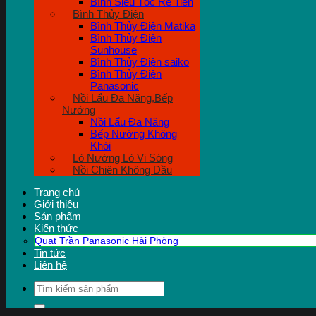
Bình Siêu Tốc Rẻ Tiền
Bình Thủy Điện
Bình Thủy Điện Matika
Bình Thủy Điện
Sunhouse
Bình Thủy Điện saiko
Bình Thủy Điện
Panasonic
Nồi Lẩu Đa Năng,Bếp
Nướng
Nồi Lẩu Đa Năng
Bếp Nướng Không
Khói
Lò Nướng Lò Vi Sóng
Nồi Chiên Không Dầu
Trang chủ
Giới thiệu
Sản phẩm
Kiến thức
Quạt Trần Panasonic Hải Phòng
Tin tức
Liên hệ
Tìm
kiếm: