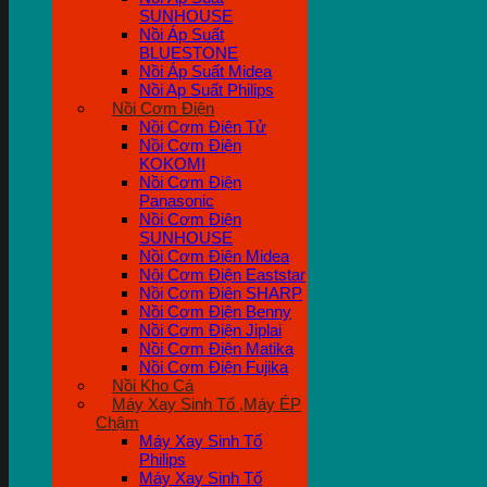
SUNHOUSE
Nồi Áp Suất
BLUESTONE
Nồi Áp Suất Midea
Nồi Ap Suất Philips
Nồi Cơm Điện
Nồi Cơm Điên Tử
Nồi Cơm Điện
KOKOMI
Nồi Cơm Điện
Panasonic
Nồi Cơm Điện
SUNHOUSE
Nồi Cơm Điện Midea
Nôi Cơm Điện Eaststar
Nồi Cơm Điên SHARP
Nồi Cơm Điện Benny
Nồi Cơm Điện Jiplai
Nồi Cơm Điện Matika
Nồi Cơm Điện Fujika
Nồi Kho Cá
Máy Xay Sinh Tố ,Máy ÉP
Chậm
Máy Xay Sinh Tố
Philips
Máy Xay Sinh Tố