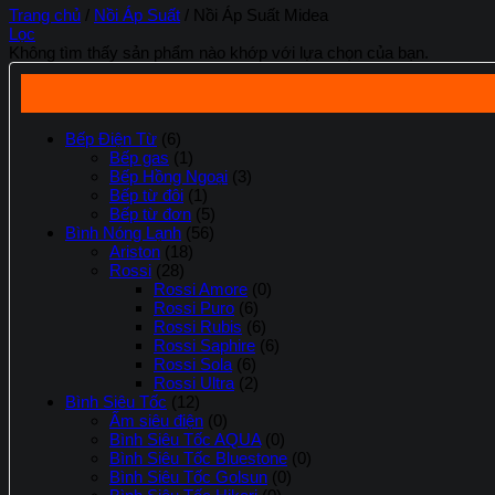
Trang chủ
/
Nồi Áp Suất
/
Nồi Áp Suất Midea
Lọc
Không tìm thấy sản phẩm nào khớp với lựa chọn của bạn.
Bếp Điện Từ
(6)
Bếp gas
(1)
Bếp Hồng Ngoại
(3)
Bếp từ đôi
(1)
Bếp từ đơn
(5)
Bình Nóng Lạnh
(56)
Ariston
(18)
Rossi
(28)
Rossi Amore
(0)
Rossi Puro
(6)
Rossi Rubis
(6)
Rossi Saphire
(6)
Rossi Sola
(6)
Rossi Ultra
(2)
Bình Siêu Tốc
(12)
Ấm siêu điện
(0)
Bình Siêu Tốc AQUA
(0)
Bình Siêu Tốc Bluestone
(0)
Bình Siêu Tốc Golsun
(0)