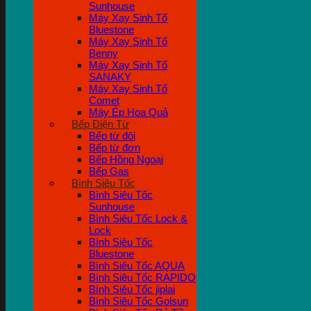
Sunhouse
Máy Xay Sinh Tố
Bluestone
Máy Xay Sinh Tố
Benny
Máy Xay Sinh Tố
SANAKY
Máy Xay Sinh Tố
Comet
Máy Ép Hoa Quả
Bếp Điện Từ
Bếp từ đôi
Bếp từ đơn
Bếp Hồng Ngoại
Bếp Gas
Bình Siêu Tốc
Bình Siêu Tốc
Sunhouse
Bình Siêu Tốc Lock &
Lock
Bình Siêu Tốc
Bluestone
Bình Siêu Tốc AQUA
Bình Siêu Tốc RAPIDO
Bình Siêu Tốc jiplai
Bình Siêu Tốc Golsun