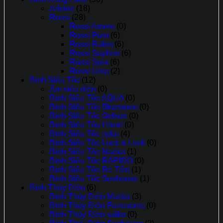
Ariston
(18)
Rossi
(28)
Rossi Amore
(0)
Rossi Puro
(6)
Rossi Rubis
(6)
Rossi Saphire
(6)
Rossi Sola
(6)
Rossi Ultra
(2)
Bình Siêu Tốc
(12)
Ấm siêu điện
(0)
Bình Siêu Tốc AQUA
(0)
Bình Siêu Tốc Bluestone
(0)
Bình Siêu Tốc Golsun
(0)
Bình Siêu Tốc Hikari
(0)
Bình Siêu Tốc jiplai
(4)
Bình Siêu Tốc Lock & Lock
(0)
Bình Siêu Tốc Matika
(1)
Bình Siêu Tốc RAPIDO
(0)
Bình Siêu Tốc Rẻ Tiền
(1)
Bình Siêu Tốc Sunhouse
(1)
Bình Thủy Điện
(6)
Bình Thủy Điện Matika
(3)
Bình Thủy Điện Panasonic
(0)
Bình Thủy Điện saiko
(0)