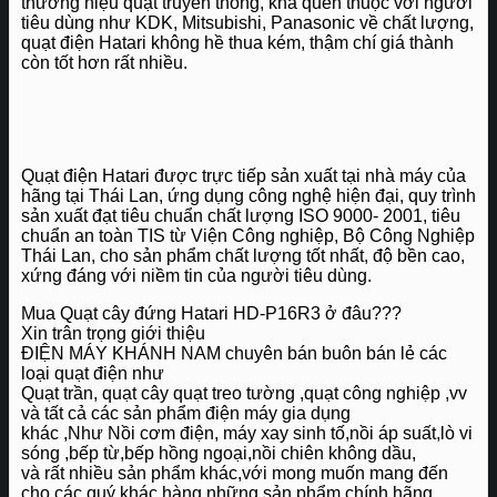
thương hiệu quạt truyền thống, khá quen thuộc với người
tiêu dùng như KDK, Mitsubishi, Panasonic về chất lượng,
quạt điện Hatari không hề thua kém, thậm chí giá thành
còn tốt hơn rất nhiều.
Quạt điện Hatari được trực tiếp sản xuất tại nhà máy của
hãng tại Thái Lan, ứng dụng công nghệ hiện đại, quy trình
sản xuất đạt tiêu chuẩn chất lượng ISO 9000- 2001, tiêu
chuẩn an toàn TIS từ Viện Công nghiệp, Bộ Công Nghiệp
Thái Lan, cho sản phẩm chất lượng tốt nhất, độ bền cao,
xứng đáng với niềm tin của người tiêu dùng.
Mua Quạt cây đứng Hatari HD-P16R3 ở đâu???
Xin trân trọng giới thiệu
ĐIỆN MÁY KHÁNH NAM chuyên bán buôn bán lẻ các
loại quạt điện như
Quạt trần, quạt cây quạt treo tường ,quạt công nghiệp ,vv
và tất cả các sản phẩm điện máy gia dụng
khác ,Như Nồi cơm điện, máy xay sinh tố,nồi áp suất,lò vi
sóng ,bếp từ,bếp hồng ngoại,nồi chiên không dầu,
và rất nhiều sản phẩm khác,với mong muốn mang đến
cho các quý khác hàng những sản phẩm chính hãng