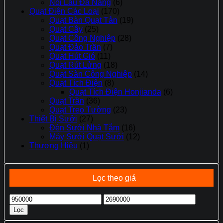
Nồi Lẩu Đa Năng
(6)
Quạt Điện Các Loại
(170)
Quạt Bàn Quạt Tản
(19)
Quạt Cây
(25)
Quạt Công Nghiệp
(28)
Quạt Đảo Trần
(7)
Quạt Hút Gió
(11)
Quạt Rút Lửng
(18)
Quạt Sàn Công Nghiệp
(14)
Quạt Tích Điện
(8)
Quạt Tích Điện Honjianda
(6)
Quạt Trần
(36)
Quạt Treo Tường
(23)
Thiết Bị Sưởi
(27)
Đèn Sưởi Nhà Tắm
(16)
Máy Sưởi Quạt Sưởi
(12)
Thương Hiệu
(1)
Lọc theo giá
Giá
Giá
tối
tối
Lọc
thiểu
đa