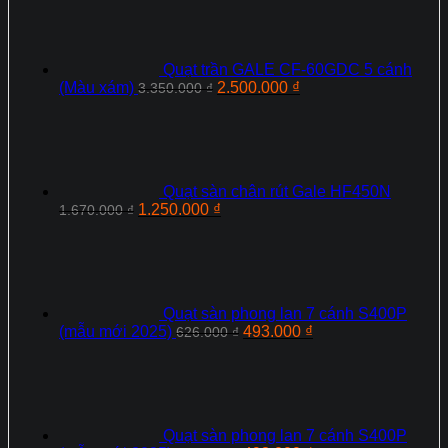
là:
tại
4.640.000 ₫.
là:
3.250.000 ₫.
Quạt trần GALE CF-60GDC 5 cánh
Giá
Giá
(Màu xám)
2.500.000
₫
3.350.000
₫
gốc
hiện
là:
tại
3.350.000 ₫.
là:
2.500.000 ₫.
Quạt sàn chân rút Gale HF450N
Giá
Giá
1.250.000
₫
1.670.000
₫
gốc
hiện
là:
tại
1.670.000 ₫.
là:
1.250.000 ₫.
Quạt sàn phong lan 7 cánh S400P
Giá
Giá
(mẫu mới 2025)
493.000
₫
626.000
₫
gốc
hiện
là:
tại
626.000 ₫.
là:
493.000 ₫.
Quạt sàn phong lan 7 cánh S400P