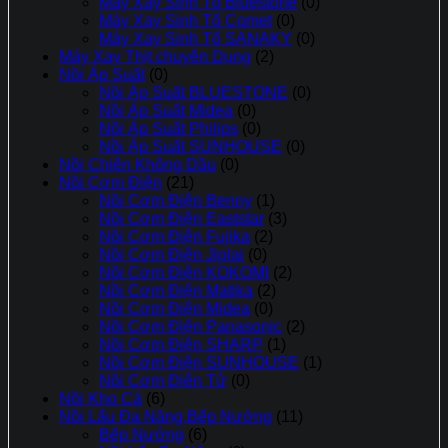
Máy Xay Sinh Tố Bluestone
(0)
Máy Xay Sinh Tố Comet
(0)
Máy Xay Sinh Tố SANAKY
(0)
Máy Xay Thịt chuyên Dụng
(2)
Nồi Áp Suất
(0)
Nồi Áp Suất BLUESTONE
(0)
Nồi Áp Suất Midea
(0)
Nồi Áp Suất Philips
(0)
Nồi Áp Suất SUNHOUSE
(0)
Nồi Chiên Không Dầu
(0)
Nồi Cơm Điện
(21)
Nồi Cơm Điện Benny
(1)
Nồi Cơm Điện Eaststar
(3)
Nồi Cơm Điện Fujika
(2)
Nồi Cơm Điện Jiplai
(0)
Nồi Cơm Điện KOKOMI
(2)
Nồi Cơm Điện Matika
(2)
Nồi Cơm Điện Midea
(0)
Nồi Cơm Điện Panasonic
(2)
Nồi Cơm Điện SHARP
(1)
Nồi Cơm Điện SUNHOUSE
(1)
Nồi Cơm Điên Tử
(0)
Nồi Kho Cá
(6)
Nồi Lẩu Đa Năng,Bếp Nướng
(11)
Bếp Nướng
(6)