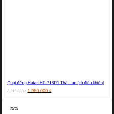
Quạt đứng Hatari HF-P18R1 Thái Lan (có điều khiển)
Giá
Giá
1.950.000
₫
2.275.000
₫
gốc
hiện
là:
tại
2.275.000 ₫.
là:
-25%
1.950.000 ₫.