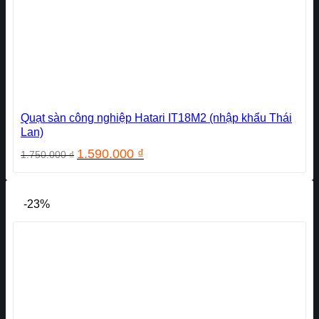
Quạt sàn công nghiệp Hatari IT18M2 (nhập khẩu Thái
Lan)
Giá
Giá
1.590.000
₫
1.750.000
₫
gốc
hiện
là:
tại
1.750.000 ₫.
là:
-23%
1.590.000 ₫.