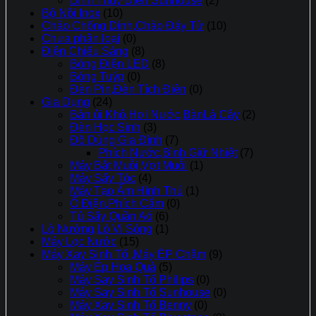
Bình Thủy Điện Sunhouse
(2)
Bộ Nồi Inox
(10)
Chảo Chống Dính,Chảo Đáy Từ
(10)
Chưa phân loại
(0)
Điện Chiếu Sáng
(8)
Bóng Điện LED
(8)
Bóng Tuýp
(0)
Đèn Pin,Đèn Tích Điện
(0)
Gia Dụng
(24)
Bàn ủi Khô,Hơi Nước,BànLà Cây
(2)
Đèn Học Sinh
(3)
Đồ Dùng Gia Đình
(7)
Phích Nước,Bình Giữ Nhiệt
(7)
Máy Bắt Muỗi,Vợt Muỗi
(1)
Máy Sấy Tóc
(4)
Máy Tạo Ẩm Hình Thú
(1)
Ổ Điện,Phích Cắm
(0)
Tủ Sấy Quần Aó
(6)
Lò Nướng,Lò Vi Sóng
(1)
Máy Lọc Nước
(15)
Máy Xay Sinh Tố ,Máy ÉP Chậm
(9)
Máy Ép Hoa Quả
(5)
Máy Say Sinh Tố Philips
(0)
Máy Say Sinh Tố Sunhouse
(0)
Máy Xay Sinh Tố Benny
(0)