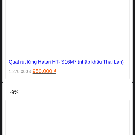
Quạt rút lửng Hatari HT- S16M7 (nhập khẩu Thái Lan)
Giá
Giá
950.000
₫
1.270.000
₫
gốc
hiện
là:
tại
1.270.000 ₫.
là:
-9%
950.000 ₫.