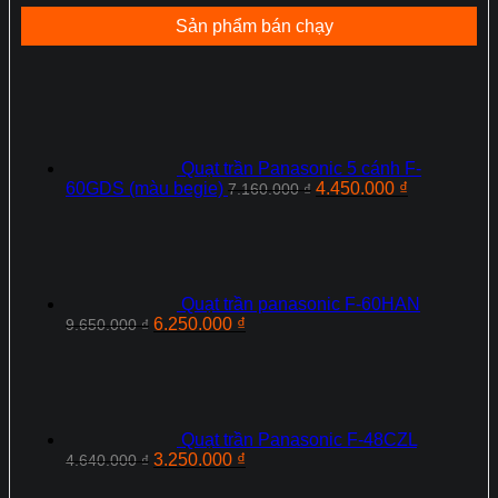
Sản phẩm bán chạy
Quạt trần Panasonic 5 cánh F-
Giá
Giá
60GDS (màu begie)
4.450.000
₫
7.160.000
₫
gốc
hiện
là:
tại
7.160.000 ₫.
là:
4.450.000 ₫
Quạt trần panasonic F-60HAN
Giá
Giá
6.250.000
₫
9.650.000
₫
gốc
hiện
là:
tại
9.650.000 ₫.
là:
6.250.000 ₫.
Quạt trần Panasonic F‑48CZL
Giá
Giá
3.250.000
₫
4.640.000
₫
gốc
hiện