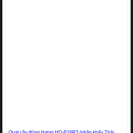
Quạt cây đứng Hatari HD-P16R3 (nhập khẩu Thái