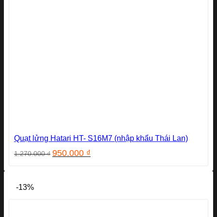
Quạt lửng Hatari HT- S16M7 (nhập khẩu Thái Lan)
Giá
Giá
950.000
₫
1.270.000
₫
gốc
hiện
là:
tại
1.270.000 ₫.
là:
-13%
950.000 ₫.