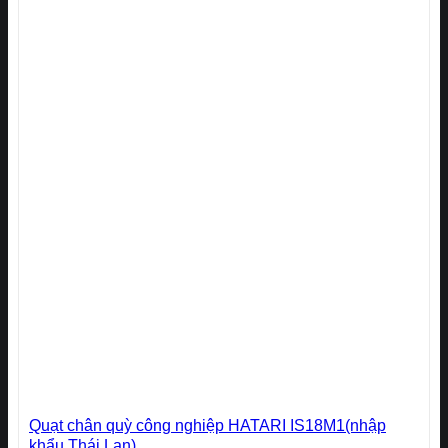
Quạt chân quỳ công nghiệp HATARI IS18M1(nhập
khẩu Thái Lan)