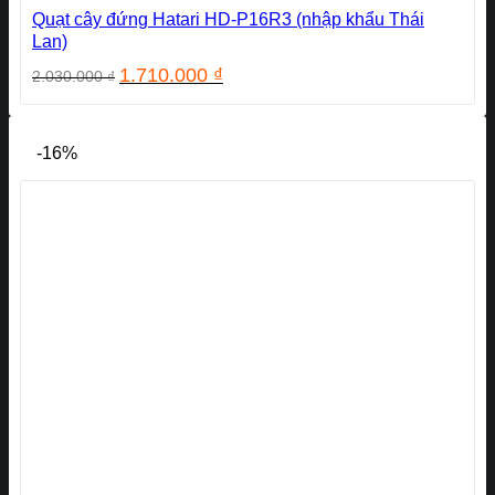
Quạt cây đứng Hatari HD-P16R3 (nhập khẩu Thái
Lan)
Giá
Giá
1.710.000
₫
2.030.000
₫
gốc
hiện
là:
tại
2.030.000 ₫.
là:
-16%
1.710.000 ₫.