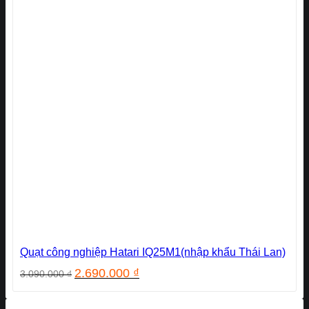
Quạt công nghiệp Hatari IQ25M1(nhập khẩu Thái Lan)
Giá
Giá
2.690.000
₫
3.090.000
₫
gốc
hiện
là:
tại