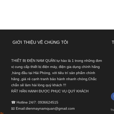
GIỚI THIỆU VỀ CHÚNG TÔI
THIẾT BỊ ĐIỆN NAM QUÂN tự hào là 1 trong những đơn
vị cung cấp thiết bị điện máy, điện gia dụng chính hãng
,hàng đầu tại Hải Phòng, với tiêu trí sản phẩm chính
hãng ,giá rẻ cạnh tranh bảo hành nhanh chóng,Chắc
chắn sẽ làm hài lòng quý khách !!!
RẤT HÂN HẠNH ĐƯỢC PHỤC VỤ QUÝ KHÁCH
☎ Hotline 24/7: 0936624515
📧 Email:dienmaynamquan@gmail.com
Th
ồi