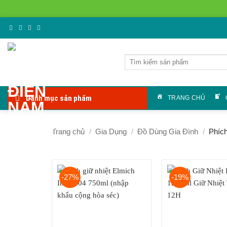
Bỏ
qua
nội
Tìm
dung
kiếm:
Danh mục sản phẩm
TRANG CHỦ
Trang chủ
/
Gia Dụng
/
Đồ Dùng Gia Đình
/
Phích
-27%
-19%