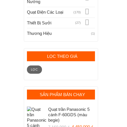
Nướng
Quạt Điện Các Loại
(170)
Thiết Bị Sưởi
(27)
Thương Hiệu
(1)
LỌC THEO GIÁ
Giá
Giá
tối
tối
LỌC
thiểu
đa
SẢN PHẨM BÁN CHẠY
Quạt trần Panasonic 5
cánh F-60GDS (màu
begie)
Giá
Giá
4.450.000
₫