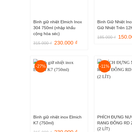
Bình giữ nhiệt Elmich Inox
Bình Giữ Nhiệt In
304 750ml (nhập khẩu
Giữ Nhiệt Trên 12
cộng hòa séc)
Giá
150.
185.000
₫
gốc
Giá
Giá
230.000
₫
315.000
₫
là:
gốc
hiện
185.0
là:
tại
315.000 ₫.
là:
230.000 ₫.
-27%
-11%
Bình giữ nhiệt inox Elmich
PHÍCH ĐỰNG N
K7 (750ml)
RẠNG ĐÔNG RD 2
(2 LÍT)
Giá
Giá