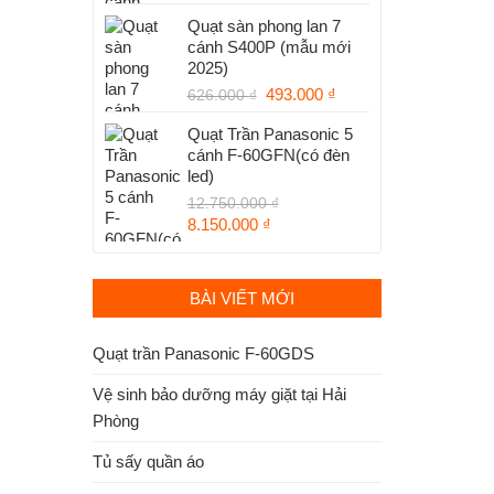
gốc
hiện
Quạt sàn phong lan 7
là:
tại
cánh S400P (mẫu mới
626.000 ₫.
là:
2025)
493.000 ₫.
Giá
Giá
493.000
₫
626.000
₫
gốc
hiện
Quạt Trần Panasonic 5
là:
tại
cánh F-60GFN(có đèn
626.000 ₫.
là:
led)
493.000 ₫.
12.750.000
₫
Giá
Giá
8.150.000
₫
gốc
hiện
là:
tại
12.750.000 ₫.
là:
BÀI VIẾT MỚI
8.150.000 ₫.
Quạt trần Panasonic F-60GDS
Vệ sinh bảo dưỡng máy giặt tại Hải
Phòng
Tủ sấy quần áo