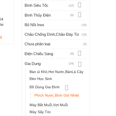
Bình Siêu Tốc
(12)
Bình Thủy Điện
(6)
304
đại
Bộ Nồi Inox
(10)
Chảo Chống Dính,Chảo Đáy Từ
(10)
Giá
₫
hiện
Chưa phân loại
(0)
tại
 ₫.
là:
Điện Chiếu Sáng
(8)
90.000 ₫.
Gia Dụng
(24)
Bàn ủi Khô,Hơi Nước,BànLà Cây
Đèn Học Sinh
Đồ Dùng Gia Đình
Phích Nước,Bình Giữ Nhiệt
Máy Bắt Muỗi,Vợt Muỗi
Máy Sấy Tóc