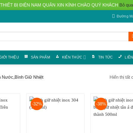
THIẾT BỊ ĐIỆN NAM QUÂN XIN KÍNH CHÀO QUÝ KHÁCH
Bỏ qua
Đường Má
GIỚI THIỆU
SẢN PHẨM
KIẾN THỨC
TIN TỨC
LIÊ
Hiển thị tất
 Nước,Bình Giữ Nhiệt
-32%
-38%