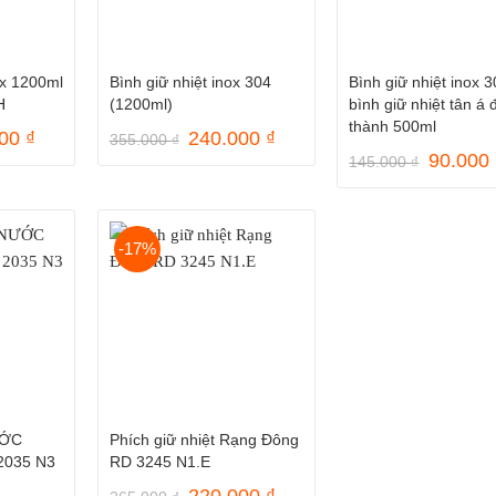
ox 1200ml
Bình giữ nhiệt inox 304
Bình giữ nhiệt inox 
H
(1200ml)
bình giữ nhiệt tân á 
thành 500ml
Giá
Giá
Giá
000
₫
240.000
₫
355.000
₫
hiện
gốc
hiện
Giá
90.000
145.000
₫
tại
là:
tại
gốc
00 ₫.
là:
355.000 ₫.
là:
là:
150.000 ₫.
240.000 ₫.
145.000
-17%
ƯỚC
Phích giữ nhiệt Rạng Đông
035 N3
RD 3245 N1.E
Giá
Giá