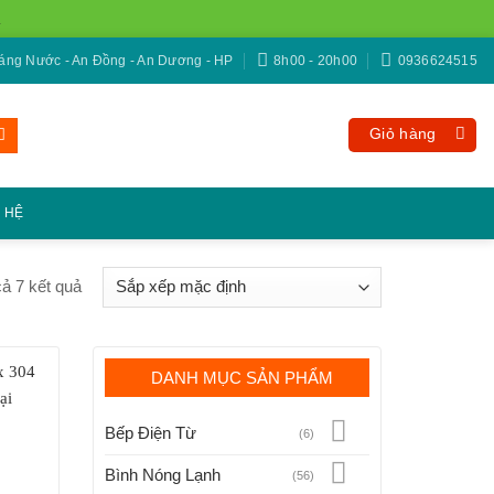
ng Nước - An Đồng - An Dương - HP
8h00 - 20h00
0936624515
Giỏ hàng
N HỆ
 cả 7 kết quả
DANH MỤC SẢN PHẨM
Bếp Điện Từ
(6)
Bình Nóng Lạnh
(56)