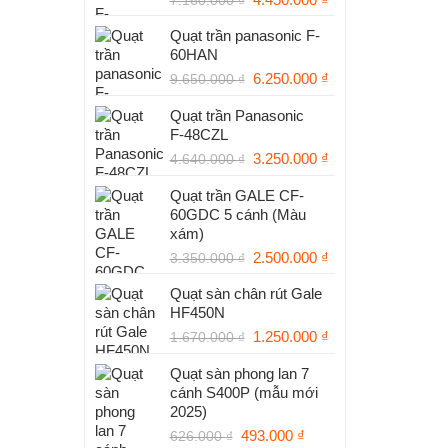
7.160.000
₫
gốc
hiện
Quạt trần panasonic F-
là:
tại
60HAN
7.160.000 ₫.
là:
Giá
Giá
6.250.000
₫
4.450.000 ₫.
9.650.000
₫
gốc
hiện
Quạt trần Panasonic
là:
tại
F‑48CZL
9.650.000 ₫.
là:
Giá
6.250.000 ₫.
Giá
3.250.000
₫
4.640.000
₫
gốc
hiện
Quạt trần GALE CF-
là:
tại
60GDC 5 cánh (Màu
4.640.000 ₫.
là:
xám)
3.250.000 ₫.
Giá
Giá
2.500.000
₫
3.350.000
₫
gốc
hiện
Quạt sàn chân rút Gale
là:
tại
HF450N
3.350.000 ₫.
là:
Giá
Giá
1.250.000
₫
2.500.000 ₫.
1.670.000
₫
gốc
hiện
Quạt sàn phong lan 7
là:
tại
cánh S400P (mẫu mới
1.670.000 ₫.
là:
2025)
1.250.000 ₫.
Giá
Giá
493.000
₫
626.000
₫