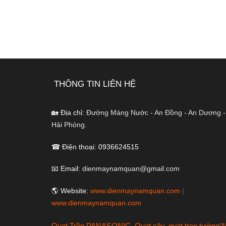
THÔNG TIN LIÊN HỆ
🏡 Địa chỉ:
Đường Máng Nước - An Đồng - An Dương -
Hải Phòng.
☎ Điện thoại: 0936624515
📧 Email:
dienmaynamquan@gmail.com
🌎 Website:
www.dienmaynamquan.com
|
www.dienmaynamquan.com
Quạt Trần PANASONIC, Quạt cây, quạt treo tường
|
N