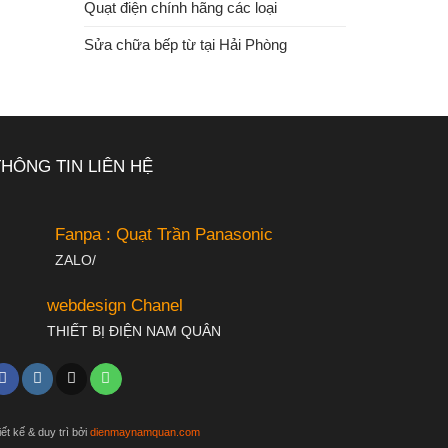
Quạt điện chính hãng các loại
Sửa chữa bếp từ tại Hải Phòng
THÔNG TIN LIÊN HỆ
Fanpa : Quạt Trần Panasonic
ZALO/
webdesign Chanel
THIẾT BỊ ĐIỆN NAM QUÂN
iết kế & duy trì bởi
dienmaynamquan.com