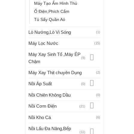
Máy Tạo Ẩm Hình Thú
Ổ Điện,Phích Cắm
Tủ Sấy Quần Aó
Lò Nướng,Lò Vi Sóng
(1)
Máy Lọc Nước
(15)
Máy Xay Sinh Tố ,Máy ÉP
(9)
Chậm
Máy Xay Thịt chuyên Dụng
(2)
Nồi Áp Suất
(0)
Nồi Chiên Không Dầu
(0)
Nồi Cơm Điện
(21)
Nồi Kho Cá
(6)
Nồi Lẩu Đa Năng,Bếp
(11)