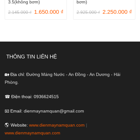
3.5(không bơm)
bơm)
Giá
Giá
Giá
Gi
1.650.000
₫
2.250.000
₫
2.145.000
₫
2.925.000
₫
gốc
hiện
gốc
hiệ
là:
tại
là:
tại
2.145.000 ₫.
là:
2.925.000 ₫.
là:
1.650.000 ₫.
2.2
THÔNG TIN LIÊN HỆ
🏡 Địa chỉ:
Đường Máng Nước - An Đồng - An Dương - Hải
Phòng.
☎ Điện thoại: 0936624515
📧 Email:
dienmaynamquan@gmail.com
🌎 Website:
www.dienmaynamquan.com
|
www.dienmaynamquan.com