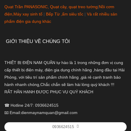
Quạt Trần PANASONIC, Quạt cây, quạt treo tường
|
Nồi cơm
điện,Máy xay sinh tố
|
Bếp Từ ,ấm siêu tốc
|
Và rất nhiều sản
phẩm điện gia dụng khác
GIỚI THIỆU VỀ CHÚNG TÔI
THIẾT BỊ ĐIỆN NAM QUÂN tự hào là 1 trong những đơn vị cung
cấp thiết bị điện máy, điện gia dụng chính hãng ,hàng đầu tại Hải
Phòng, với tiêu trí sản phẩm chính hãng ,giá rẻ cạnh tranh bảo
hành nhanh chóng,Chắc chắn sẽ làm hài lòng quý khách !!!
RẤT HÂN HẠNH ĐƯỢC PHỤC VỤ QUÝ KHÁCH
☎ Hotline 24/7: 0936624515
📧 Email:dienmaynamquan@gmail.com
0936624515