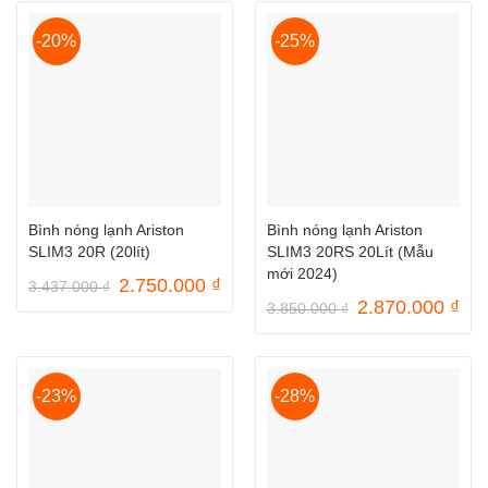
3.835.000 ₫.
là:
4.250.000 ₫.
là:
2.950.000 ₫.
3.3
-20%
-25%
Bình nóng lạnh Ariston
Bình nóng lạnh Ariston
SLIM3 20R (20lít)
SLIM3 20RS 20Lít (Mẫu
mới 2024)
Giá
Giá
2.750.000
₫
3.437.000
₫
gốc
hiện
Giá
Gi
2.870.000
₫
3.850.000
₫
là:
tại
gốc
hiệ
3.437.000 ₫.
là:
là:
tại
2.750.000 ₫.
3.850.000 ₫.
là:
2.8
-23%
-28%