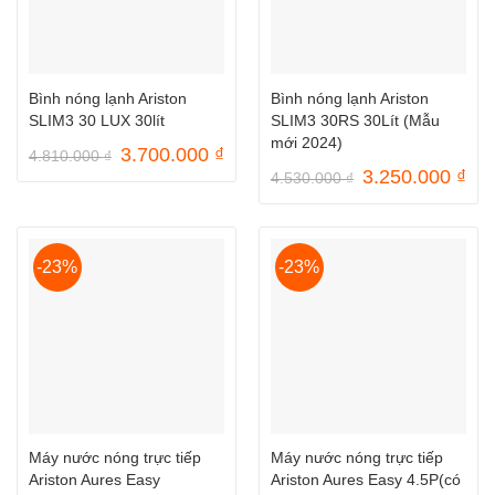
Bình nóng lạnh Ariston
Bình nóng lạnh Ariston
SLIM3 30 LUX 30lít
SLIM3 30RS 30Lít (Mẫu
mới 2024)
Giá
Giá
3.700.000
₫
4.810.000
₫
gốc
hiện
Giá
Gi
3.250.000
₫
4.530.000
₫
là:
tại
gốc
hiệ
4.810.000 ₫.
là:
là:
tại
3.700.000 ₫.
4.530.000 ₫.
là:
3.2
-23%
-23%
Máy nước nóng trực tiếp
Máy nước nóng trực tiếp
Ariston Aures Easy
Ariston Aures Easy 4.5P(có