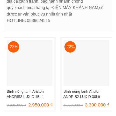
giá cả cạnh tranh, bảo hành nhanh chóng
quý khách mua hàng tại
ĐIỆN MÁY KHÁNH NAM
,sẽ
được tư vấn phục vụ nhiệt tình nhất
HOTLINE:
0936624515
-23%
-22%
Bình nóng lạnh Ariston
Bình nóng lạnh Ariston
ANDRIS2 LUX-D 15Lít
ANDRIS2 LUX-D 30Lít
Giá
Giá
Giá
Gi
2.950.000
₫
3.300.000
₫
3.835.000
₫
4.250.000
₫
gốc
hiện
gốc
hiệ
là:
tại
là:
tại