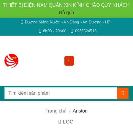
THIẾT BỊ ĐIỆN NAM QUÂN XIN KÍNH CHÀO QUÝ KHÁCH
Bỏ qua
Bỏ
Đường Máng Nước - An Đồng - An Dương - HP
qua
8h00 - 20h00
0936624515
nội
dung
Tìm
kiếm:
Trang chủ
/
Ariston
LỌC