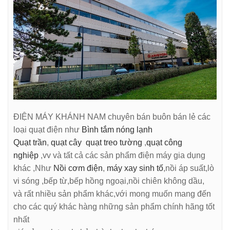
ĐIỆN MÁY KHÁNH NAM
chuyên bán buôn bán lẻ các
loại quạt điện như
Bình tắm nóng lạnh
Quạt trần
,
quạt cây
quạt treo tường
,
quạt công
nghiệp
,vv và tất cả các sản phẩm điện máy gia dụng
khác ,Như
Nồi cơm điện
,
máy xay sinh tố
,nồi áp suất,lò
vi sóng ,bếp từ,bếp hồng ngoại,nồi chiên không dầu,
và rất nhiều sản phẩm khác,với mong muốn mang đến
cho các quý khác hàng những sản phẩm chính hãng tốt
nhất