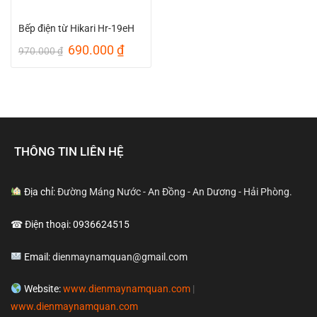
Bếp điện từ Hikari Hr-19eH
Giá
Giá
690.000
₫
970.000
₫
gốc
hiện
là:
tại
970.000 ₫.
là:
690.000 ₫.
THÔNG TIN LIÊN HỆ
Địa chỉ:
Đường Máng Nước - An Đồng - An Dương - Hải Phòng.
☎ Điện thoại: 0936624515
Email:
dienmaynamquan@gmail.com
Website:
www.dienmaynamquan.com
|
www.dienmaynamquan.com