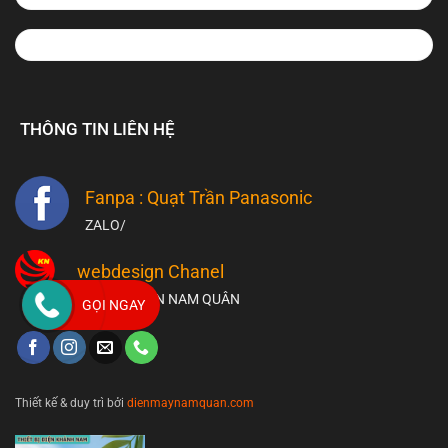
THÔNG TIN LIÊN HỆ
Fanpa : Quạt Trần Panasonic
ZALO/
webdesign Chanel
THIẾT BỊ ĐIỆN NAM QUÂN
GỌI NGAY
Thiết kế & duy trì bởi
dienmaynamquan.com