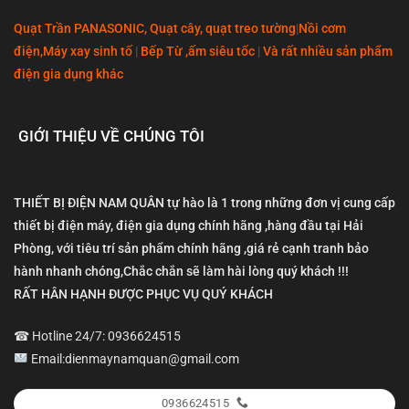
Quạt Trần PANASONIC, Quạt cây, quạt treo tường
|
Nồi cơm
điện,Máy xay sinh tố
|
Bếp Từ ,ấm siêu tốc
|
Và rất nhiều sản phẩm
điện gia dụng khác
GIỚI THIỆU VỀ CHÚNG TÔI
THIẾT BỊ ĐIỆN NAM QUÂN tự hào là 1 trong những đơn vị cung cấp
thiết bị điện máy, điện gia dụng chính hãng ,hàng đầu tại Hải
Phòng, với tiêu trí sản phẩm chính hãng ,giá rẻ cạnh tranh bảo
hành nhanh chóng,Chắc chắn sẽ làm hài lòng quý khách !!!
RẤT HÂN HẠNH ĐƯỢC PHỤC VỤ QUÝ KHÁCH
☎ Hotline 24/7: 0936624515
Email:dienmaynamquan@gmail.com
0936624515