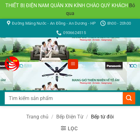
THIẾT BỊ ĐIỆN NAM QUÂN XIN KÍNH CHÀO QUÝ KHÁCH
Bỏ
qua
Bỏ
Đường Máng Nước - An Đồng - An Dương - HP
8h00 - 20h00
qua
0936624515
nội
dung
Tìm
kiếm:
Trang chủ
/
Bếp Điện Từ
/
Bếp từ đôi
LỌC