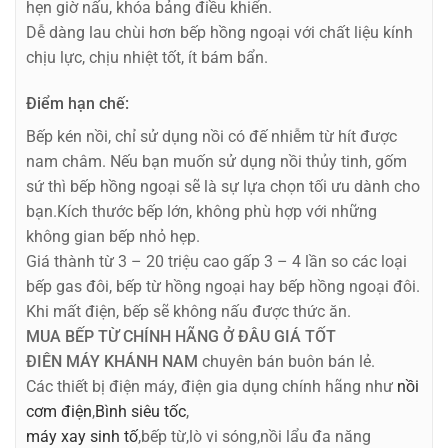
hẹn giờ nấu, khóa bảng điều khiển.
Dễ dàng lau chùi hơn bếp hồng ngoại với chất liệu kính
chịu lực, chịu nhiệt tốt, ít bám bẩn.
Điểm hạn chế:
Bếp kén nồi, chỉ sử dụng nồi có đế nhiễm từ hít được
nam châm. Nếu bạn muốn sử dụng nồi thủy tinh, gốm
sứ thì bếp hồng ngoại sẽ là sự lựa chọn tối ưu dành cho
bạn.Kích thước bếp lớn, không phù hợp với những
không gian bếp nhỏ hẹp.
Giá thành từ 3 – 20 triệu cao gấp 3 – 4 lần so các loại
bếp gas đôi, bếp từ hồng ngoại hay bếp hồng ngoại đôi.
Khi mất điện, bếp sẽ không nấu được thức ăn.
MUA BẾP TỪ CHÍNH HÃNG Ở ĐÂU GIÁ TỐT
ĐIÊN MÁY KHÁNH NAM
chuyên bán buôn bán lẻ.
Các thiết bị điện máy, điện gia dụng chính hãng như
nồi
cơm điện
,
Bình siêu tốc
,
máy xay sinh tố
,bếp từ,lò vi sóng,nồi lẩu đa năng