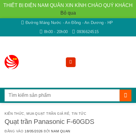
THIẾT BỊ ĐIỆN NAM QUÂN XIN KÍNH CHÀO QUÝ KHÁCH
Bỏ qua
Bỏ
Đường Máng Nước - An Đồng - An Dương - HP
qua
8h00 - 20h00
0936624515
nội
dung
Tìm
kiếm:
KIẾN THỨC
,
MUA QUẠT TRẦN GIÁ RẺ
,
TIN TỨC
Quạt trần Panasonic F-60GDS
ĐĂNG VÀO
18/05/2026
BỞI
NAM QUAN