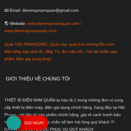
📧 Email:
dienmaynamquan@gmail.com
🌎 Website:
www.dienmaynamquan.com
|
www.dienmaynamquan.com
Quạt Trần PANASONIC, Quạt cây, quạt treo tường
|
Nồi cơm
điện,Máy xay sinh tố
|
Bếp Từ ,ấm siêu tốc
|
Và rất nhiều sản
phẩm điện gia dụng khác
GIỚI THIỆU VỀ CHÚNG TÔI
THIẾT BỊ ĐIỆN NAM QUÂN tự hào là 1 trong những đơn vị cung
cấp thiết bị điện máy, điện gia dụng chính hãng ,hàng đầu tại Hải
Phòng, với tiêu trí sản phẩm chính hãng ,giá rẻ cạnh tranh bảo
hành nhanh chóng,Chắc chắn sẽ làm hài lòng quý khách !!!
GỌI NGAY
RẤT HÂN HẠNH ĐƯỢC PHỤC VỤ QUÝ KHÁCH