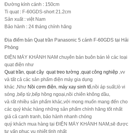
Đường kính cánh :
150cm
Ti quạt
:
F-60GDS-short 21.2cm
Sản xuất :
việt Nam
Bảo hành :
24 tháng chính hãng
Địa điểm bán Quạt trần Panasonic 5 cánh F-60GDS tại Hải
Phòng
ĐIỆN MÁY KHÁNH NAM
chuyên bán buôn bán lẻ các loại
quạt điện như
Quạt trần
,
quạt cây
quạt treo tường
,
quạt công nghiệp
,vv
và tất cả các sản phẩm điện máy gia dụng
khác ,Như
Nồi cơm điện
,
máy xay sinh tố
,nồi áp suất,lò vi
sóng ,bếp từ,bếp hồng ngoại,nồi chiên không dầu,
và rất nhiều sản phẩm khác,với mong muốn mang đến cho
các quý khác hàng những sản phẩm chính hãng tốt nhất
giá cả cạnh tranh, bảo hành nhanh chóng
quý khách mua hàng tại
ĐIỆN MÁY KHÁNH NAM
,sẽ được
tư vấn phục vụ nhiệt tình nhất