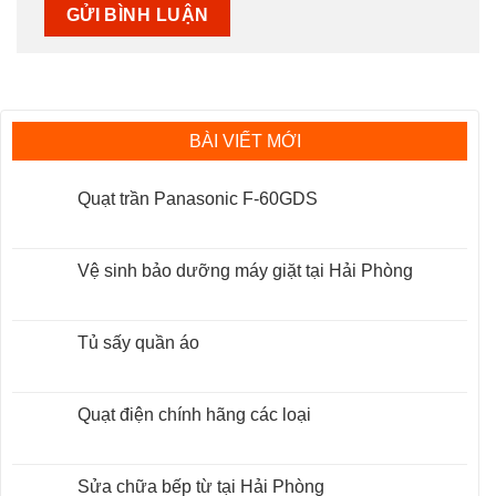
BÀI VIẾT MỚI
Quạt trần Panasonic F-60GDS
Không
có
bình
luận
Vệ sinh bảo dưỡng máy giặt tại Hải Phòng
ở
Quạt
Không
trần
có
Panasonic
bình
F-
luận
Tủ sấy quần áo
60GDS
ở
Vệ
Không
sinh
có
bảo
bình
dưỡng
luận
Quạt điện chính hãng các loại
máy
ở
giặt
Tủ
Không
tại
sấy
có
Hải
quần
bình
Phòng
áo
luận
Sửa chữa bếp từ tại Hải Phòng
ở