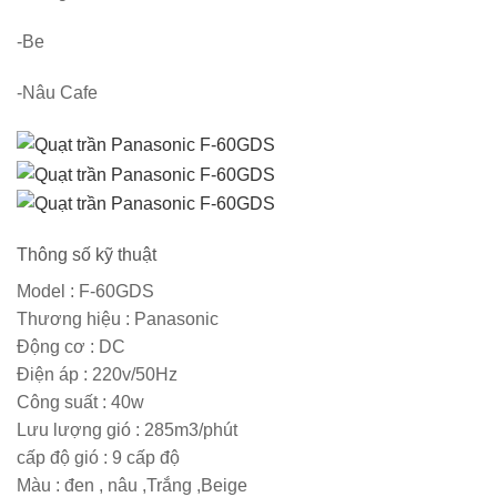
-Be
-Nâu Cafe
Thông số kỹ thuật
Model :
F-60GDS
Thương hiệu :
Panasonic
Động cơ :
DC
Điện áp :
220v/50Hz
Công suất :
40w
Lưu lượng gió :
285m3/phút
cấp độ gió :
9 cấp độ
Màu :
đen , nâu ,Trắng ,Beige