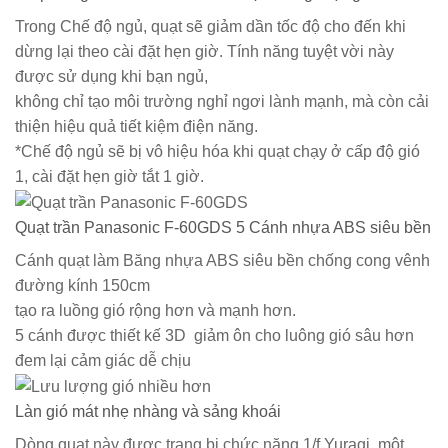
Trong Chế độ ngủ, quạt sẽ giảm dần tốc độ cho đến khi
dừng lại theo cài đặt hẹn giờ. Tính năng tuyệt vời này
được sử dụng khi bạn ngủ,
không chỉ tạo môi trường nghỉ ngơi lành mạnh, mà còn cải
thiện hiệu quả tiết kiệm điện năng.
*Chế độ ngủ sẽ bị vô hiệu hóa khi quạt chạy ở cấp độ gió
1, cài đặt hẹn giờ tắt 1 giờ.
Quạt trần Panasonic F-60GDS 5 Cánh nhựa ABS siêu bền
Cánh quạt làm Băng nhựa ABS siêu bền chống cong vênh
đường kính 150cm
tạo ra luồng gió rộng hơn và mạnh hơn.
5 cánh được thiết kế 3D giảm ôn cho luông gió sâu hơn
đem lại cảm giác dễ chịu
Làn gió mát nhẹ nhàng và sảng khoái
Dòng quạt này được trang bị chức năng 1/f Yuragi, một