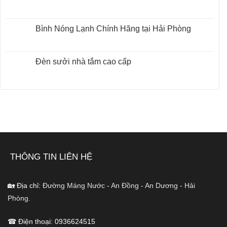
Quạt
Không
điện
có
chính
bình
hãng
luận
Bình Nóng Lạnh Chính Hãng tại Hải Phòng
các
ở
loại
Sửa
Không
chữa
có
bếp
bình
từ
luận
Đèn sưởi nhà tắm cao cấp
tại
ở
Hải
Bình
Không
Phòng
Nóng
có
Lạnh
bình
Chính
luận
Hãng
ở
tại
Đèn
Hải
sưởi
Phòng
nhà
tắm
cao
cấp
THÔNG TIN LIÊN HỆ
🏡 Địa chỉ:
Đường Máng Nước - An Đồng - An Dương - Hải
Phòng.
☎ Điện thoại: 0936624515