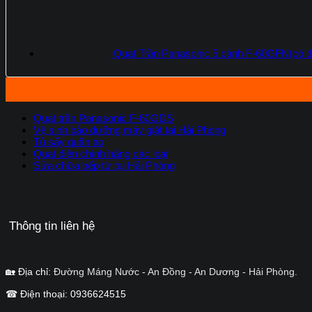
Quạt Trần Panasonic 5 cánh F-60GFN(có đ
Quạt trần Panasonic F-60GDS
Vệ sinh bảo dưỡng máy giặt tại Hải Phòng
Tủ sấy quần áo
Quạt điện chính hãng các loại
Sửa chữa bếp từ tại Hải Phòng
Thông tin liên hệ
🏡 Địa chỉ:
Đường Máng Nước - An Đồng - An Dương - Hải Phòng.
☎ Điện thoại: 0936624515