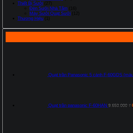
Thiết Bị Sưởi
(27)
Đèn Sưởi Nhà Tắm
(16)
Máy Sưởi Quạt Sưởi
(12)
Thương Hiệu
(1)
Quạt trần Panasonic 5 cánh F-60GDS (màu
l
Quạt trần panasonic F-60HAN
9.650.000
₫
G
g
l
4