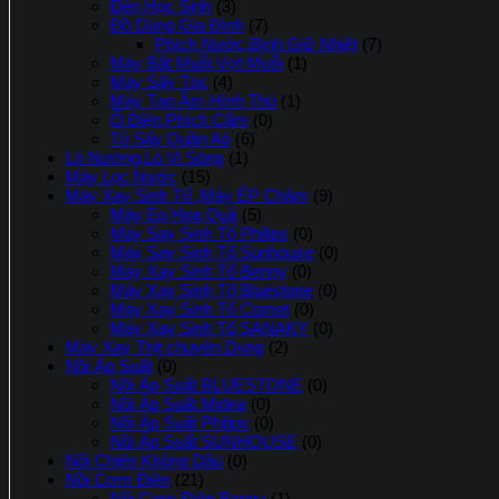
Đèn Học Sinh
(3)
Đồ Dùng Gia Đình
(7)
Phích Nước,Bình Giữ Nhiệt
(7)
Máy Bắt Muỗi,Vợt Muỗi
(1)
Máy Sấy Tóc
(4)
Máy Tạo Ẩm Hình Thú
(1)
Ổ Điện,Phích Cắm
(0)
Tủ Sấy Quần Aó
(6)
Lò Nướng,Lò Vi Sóng
(1)
Máy Lọc Nước
(15)
Máy Xay Sinh Tố ,Máy ÉP Chậm
(9)
Máy Ép Hoa Quả
(5)
Máy Say Sinh Tố Philips
(0)
Máy Say Sinh Tố Sunhouse
(0)
Máy Xay Sinh Tố Benny
(0)
Máy Xay Sinh Tố Bluestone
(0)
Máy Xay Sinh Tố Comet
(0)
Máy Xay Sinh Tố SANAKY
(0)
Máy Xay Thịt chuyên Dụng
(2)
Nồi Áp Suất
(0)
Nồi Áp Suất BLUESTONE
(0)
Nồi Áp Suất Midea
(0)
Nồi Áp Suất Philips
(0)
Nồi Áp Suất SUNHOUSE
(0)
Nồi Chiên Không Dầu
(0)
Nồi Cơm Điện
(21)
Nồi Cơm Điện Benny
(1)