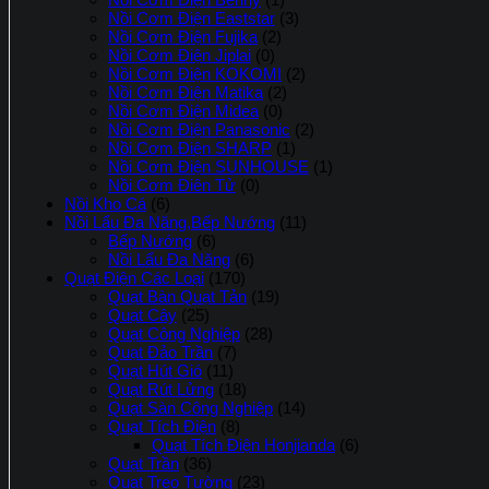
Nồi Cơm Điện Eaststar
(3)
Nồi Cơm Điện Fujika
(2)
Nồi Cơm Điện Jiplai
(0)
Nồi Cơm Điện KOKOMI
(2)
Nồi Cơm Điện Matika
(2)
Nồi Cơm Điện Midea
(0)
Nồi Cơm Điện Panasonic
(2)
Nồi Cơm Điện SHARP
(1)
Nồi Cơm Điện SUNHOUSE
(1)
Nồi Cơm Điên Tử
(0)
Nồi Kho Cá
(6)
Nồi Lẩu Đa Năng,Bếp Nướng
(11)
Bếp Nướng
(6)
Nồi Lẩu Đa Năng
(6)
Quạt Điện Các Loại
(170)
Quạt Bàn Quạt Tản
(19)
Quạt Cây
(25)
Quạt Công Nghiệp
(28)
Quạt Đảo Trần
(7)
Quạt Hút Gió
(11)
Quạt Rút Lửng
(18)
Quạt Sàn Công Nghiệp
(14)
Quạt Tích Điện
(8)
Quạt Tích Điện Honjianda
(6)
Quạt Trần
(36)
Quạt Treo Tường
(23)