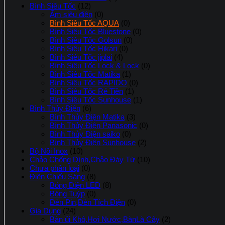
Bình Siêu Tốc
(12)
Ấm siêu điện
(0)
Bình Siêu Tốc AQUA
(0)
Bình Siêu Tốc Bluestone
(0)
Bình Siêu Tốc Golsun
(0)
Bình Siêu Tốc Hikari
(0)
Bình Siêu Tốc jiplai
(4)
Bình Siêu Tốc Lock & Lock
(0)
Bình Siêu Tốc Matika
(1)
Bình Siêu Tốc RAPIDO
(0)
Bình Siêu Tốc Rẻ Tiền
(1)
Bình Siêu Tốc Sunhouse
(1)
Bình Thủy Điện
(6)
Bình Thủy Điện Matika
(3)
Bình Thủy Điện Panasonic
(0)
Bình Thủy Điện saiko
(0)
Bình Thủy Điện Sunhouse
(2)
Bộ Nồi Inox
(10)
Chảo Chống Dính,Chảo Đáy Từ
(10)
Chưa phân loại
(0)
Điện Chiếu Sáng
(8)
Bóng Điện LED
(8)
Bóng Tuýp
(0)
Đèn Pin,Đèn Tích Điện
(0)
Gia Dụng
(24)
Bàn ủi Khô,Hơi Nước,BànLà Cây
(2)