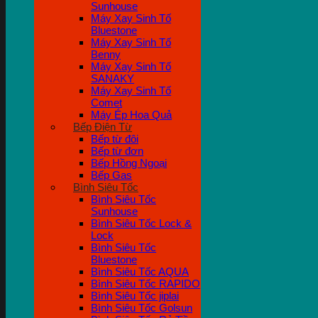
Sunhouse
Máy Xay Sinh Tố
Bluestone
Máy Xay Sinh Tố
Benny
Máy Xay Sinh Tố
SANAKY
Máy Xay Sinh Tố
Comet
Máy Ép Hoa Quả
Bếp Điện Từ
Bếp từ đôi
Bếp từ đơn
Bếp Hồng Ngoại
Bếp Gas
Bình Siêu Tốc
Bình Siêu Tốc
Sunhouse
Bình Siêu Tốc Lock &
Lock
Bình Siêu Tốc
Bluestone
Bình Siêu Tốc AQUA
Bình Siêu Tốc RAPIDO
Bình Siêu Tốc jiplai
Bình Siêu Tốc Golsun