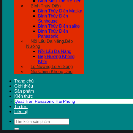
Bình Siêu Tốc Rẻ Tiền
Bình Thủy Điện
Bình Thủy Điện Matika
Bình Thủy Điện
Sunhouse
Bình Thủy Điện saiko
Bình Thủy Điện
Panasonic
Nồi Lẩu Đa Năng,Bếp
Nướng
Nồi Lẩu Đa Năng
Bếp Nướng Không
Khói
Lò Nướng Lò Vi Sóng
Nồi Chiên Không Dầu
Trang chủ
Giới thiệu
Sản phẩm
Kiến thức
Quạt Trần Panasonic Hải Phòng
Tin tức
Liên hệ
Tìm
kiếm: