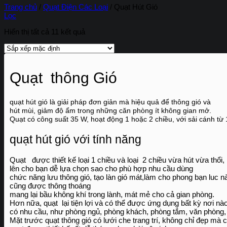
Trang chủ
/
Quạt Điện Các Loại
/
Quạt Hút Gió
Lọc
Hiển thị tất cả 11 kết quả
Quạt thông Gió
quạt hút gió là giải pháp đơn giản mà hiệu quả để thông gió và
hút mùi, giảm độ ẩm trong những căn phòng ít không gian mở.
Quạt có công suất 35 W, hoạt động 1 hoặc 2 chiều, với sải cánh từ
quạt hút gió với tính năng
Quạt được thiết kế loại 1 chiều và loại 2 chiều vừa hút vừa thổi,
lên cho bạn dễ lựa chọn sao cho phù hợp nhu cầu dùng
chức năng lưu thông gió, tạo làn gió mát,làm cho phong bạn luc n
cũng được thông thoáng
mang lại bầu không khí trong lành, mát mẻ cho cả gian phòng.
Hơn nữa, quạt lại tiện lợi và có thể được ứng dụng bất kỳ nơi nà
có nhu cầu, như phòng ngủ, phòng khách, phòng tắm, văn phòng,
Mặt trước quạt thông gió có lưới che trang trí, không chỉ đẹp mà 