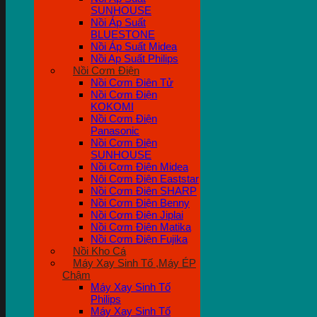
SUNHOUSE
Nồi Áp Suất
BLUESTONE
Nồi Áp Suất Midea
Nồi Ap Suất Philips
Nồi Cơm Điện
Nồi Cơm Điên Tử
Nồi Cơm Điện
KOKOMI
Nồi Cơm Điện
Panasonic
Nồi Cơm Điện
SUNHOUSE
Nồi Cơm Điện Midea
Nôi Cơm Điện Eaststar
Nồi Cơm Điên SHARP
Nồi Cơm Điện Benny
Nồi Cơm Điện Jiplai
Nồi Cơm Điện Matika
Nồi Cơm Điện Fujika
Nồi Kho Cá
Máy Xay Sinh Tố ,Máy ÉP
Chậm
Máy Xay Sinh Tố
Philips
Máy Xay Sinh Tố