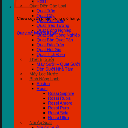
Rossi
Quạt Điện Các Loại
Quạt Trần
Quạt Cây
Chưa có sản phẩm trong giỏ hàng.
Quạt Rút Lửng
Quạt Treo Tường
Quạt Công Nghiệp
Quay trở lại cửa hàng
Quạt Sàn Công Nghiệp
Quạt Bàn,Quạt Tản
Quạt Đảo Trần
Quạt Hút Gió
Quạt Tích Điện
Thiết Bị Sưởi
Máy Sưởi – Quạt Sưởi
Đèn Sưởi Nhà Tắm
Máy Lọc Nước
Bình Nóng Lạnh
Ariston
Rossi
Rossi Saphire
Rossi Rubis
Rossi Amore
Rossi Puro
Rossi Sola
Rossi Ultra
Nồi Áp Suất
Nồi Áp Suất