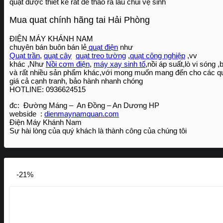
quạt được thiết kế rất dễ tháo ra lau chùi vệ sinh
Mua quat chính hãng tai Hải Phòng
ĐIỆN MÁY KHÁNH NAM
chuyên bán buôn bán lẻ
quạt điện
như
Quạt trần
,
quạt cây
quạt treo tường
,
quạt công nghiệp
,vv
khác ,Như
Nồi cơm điện
,
máy xay sinh tố
,nồi áp suất,lò vi sóng
và rất nhiều sản phẩm khác,với mong muốn mang đến cho các qu
giá cả cạnh tranh, bảo hành nhanh chóng
HOTLINE:
0936624515
đc: Đường Máng – An Đồng – An Dương HP
webside :
dienmaynamquan.com
Điện Máy Khánh Nam
Sự hài lòng của quý khách là thành công của chúng tôi
-21%