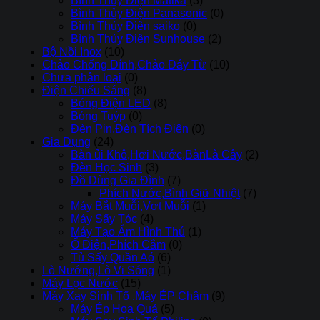
Bình Thủy Điện Matika
(3)
Bình Thủy Điện Panasonic
(0)
Bình Thủy Điện saiko
(0)
Bình Thủy Điện Sunhouse
(2)
Bộ Nồi Inox
(10)
Chảo Chống Dính,Chảo Đáy Từ
(10)
Chưa phân loại
(0)
Điện Chiếu Sáng
(8)
Bóng Điện LED
(8)
Bóng Tuýp
(0)
Đèn Pin,Đèn Tích Điện
(0)
Gia Dụng
(24)
Bàn ủi Khô,Hơi Nước,BànLà Cây
(2)
Đèn Học Sinh
(3)
Đồ Dùng Gia Đình
(7)
Phích Nước,Bình Giữ Nhiệt
(7)
Máy Bắt Muỗi,Vợt Muỗi
(1)
Máy Sấy Tóc
(4)
Máy Tạo Ẩm Hình Thú
(1)
Ổ Điện,Phích Cắm
(0)
Tủ Sấy Quần Aó
(6)
Lò Nướng,Lò Vi Sóng
(1)
Máy Lọc Nước
(15)
Máy Xay Sinh Tố ,Máy ÉP Chậm
(9)
Máy Ép Hoa Quả
(5)