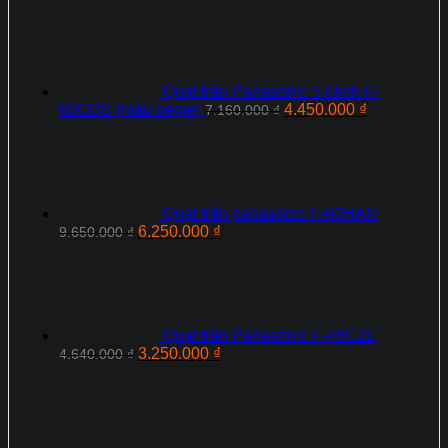
Quạt trần Panasonic 5 cánh F-
Giá
Giá
60GDS (màu begie)
4.450.000
₫
7.160.000
₫
gốc
hiện
là:
tại
7.160.000 ₫.
là:
4.450.000 ₫
Quạt trần panasonic F-60HAN
Giá
Giá
6.250.000
₫
9.650.000
₫
gốc
hiện
là:
tại
9.650.000 ₫.
là:
6.250.000 ₫.
Quạt trần Panasonic F‑48CZL
Giá
Giá
3.250.000
₫
4.640.000
₫
gốc
hiện
là:
tại
4.640.000 ₫.
là:
3.250.000 ₫.