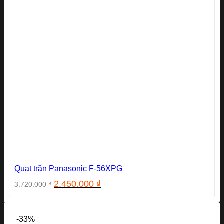
Quạt trần Panasonic F-56XPG
Giá
Giá
2.450.000
₫
3.720.000
₫
gốc
hiện
là:
tại
3.720.000 ₫.
là:
-33%