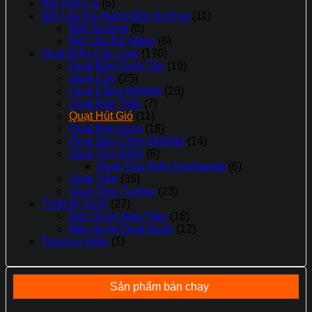
Nồi Kho Cá
(6)
Nồi Lẩu Đa Năng,Bếp Nướng
(11)
Bếp Nướng
(6)
Nồi Lẩu Đa Năng
(6)
Quạt Điện Các Loại
(170)
Quạt Bàn Quạt Tản
(19)
Quạt Cây
(25)
Quạt Công Nghiệp
(28)
Quạt Đảo Trần
(7)
Quạt Hút Gió
(11)
Quạt Rút Lửng
(18)
Quạt Sàn Công Nghiệp
(14)
Quạt Tích Điện
(8)
Quạt Tích Điện Honjianda
(6)
Quạt Trần
(36)
Quạt Treo Tường
(23)
Thiết Bị Sưởi
(27)
Đèn Sưởi Nhà Tắm
(16)
Máy Sưởi Quạt Sưởi
(12)
Thương Hiệu
(1)
Sản phẩm bán chạy