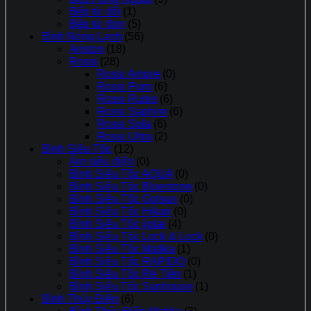
Bếp từ đôi
(1)
Bếp từ đơn
(5)
Bình Nóng Lạnh
(56)
Ariston
(18)
Rossi
(28)
Rossi Amore
(0)
Rossi Puro
(6)
Rossi Rubis
(6)
Rossi Saphire
(6)
Rossi Sola
(6)
Rossi Ultra
(2)
Bình Siêu Tốc
(12)
Ấm siêu điện
(0)
Bình Siêu Tốc AQUA
(0)
Bình Siêu Tốc Bluestone
(0)
Bình Siêu Tốc Golsun
(0)
Bình Siêu Tốc Hikari
(0)
Bình Siêu Tốc jiplai
(4)
Bình Siêu Tốc Lock & Lock
(0)
Bình Siêu Tốc Matika
(1)
Bình Siêu Tốc RAPIDO
(0)
Bình Siêu Tốc Rẻ Tiền
(1)
Bình Siêu Tốc Sunhouse
(1)
Bình Thủy Điện
(6)