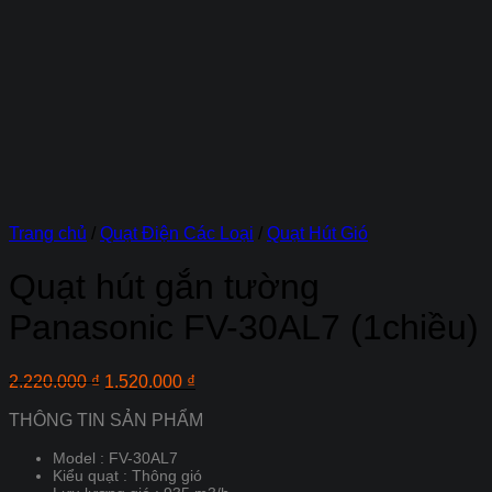
Trang chủ
/
Quạt Điện Các Loại
/
Quạt Hút Gió
Quạt hút gắn tường
Panasonic FV-30AL7 (1chiều)
Giá
Giá
2.220.000
₫
1.520.000
₫
gốc
hiện
THÔNG TIN SẢN PHẨM
là:
tại
2.220.000 ₫.
là:
Model : FV-30AL7
1.520.000 ₫.
Kiểu quạt : Thông gió