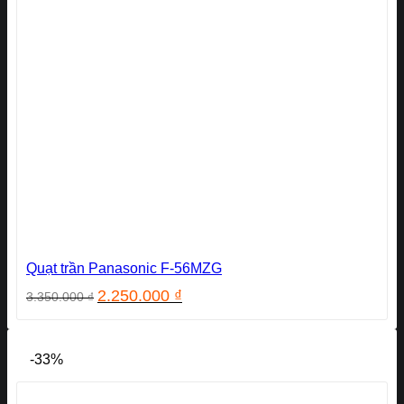
Quạt trần Panasonic F-56MZG
Giá
Giá
2.250.000
₫
3.350.000
₫
gốc
hiện
là:
tại
3.350.000 ₫.
là:
-33%
2.250.000 ₫.