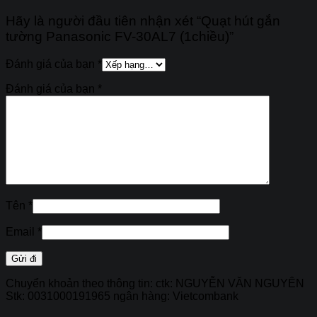
Hãy là người đầu tiên nhận xét “Quạt hút gắn
tường Panasonic FV-30AL7 (1chiều)”
Đánh giá của bạn
*
Đánh giá của bạn
*
Tên
*
Email
*
Chuyển khoản theo thông tin: ctk: NGUYỄN VĂN NGUYÊN
Stk: 0031000191965 ngân hàng: Vietcombank