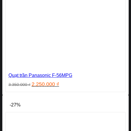
Quạt trần Panasonic F-56MPG
Giá
Giá
2.250.000
₫
3.350.000
₫
gốc
hiện
là:
tại
3.350.000 ₫.
là:
-27%
2.250.000 ₫.