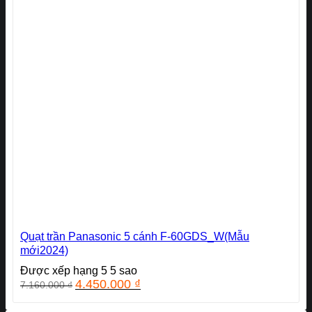
Quạt trần Panasonic 5 cánh F-60GDS_W(Mẫu
mới2024)
Được xếp hạng
5
5 sao
Giá
Giá
4.450.000
₫
7.160.000
₫
gốc
hiện