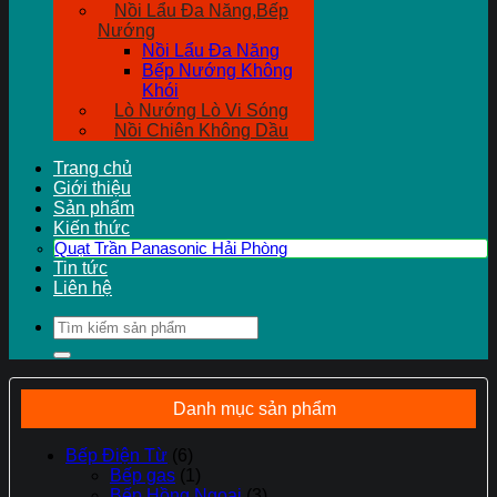
Nồi Lẩu Đa Năng,Bếp
Nướng
Nồi Lẩu Đa Năng
Bếp Nướng Không
Khói
Lò Nướng Lò Vi Sóng
Nồi Chiên Không Dầu
Trang chủ
Giới thiệu
Sản phẩm
Kiến thức
Quạt Trần Panasonic Hải Phòng
Tin tức
Liên hệ
Tìm
kiếm:
Danh mục sản phẩm
Bếp Điện Từ
(6)
Bếp gas
(1)
Bếp Hồng Ngoại
(3)