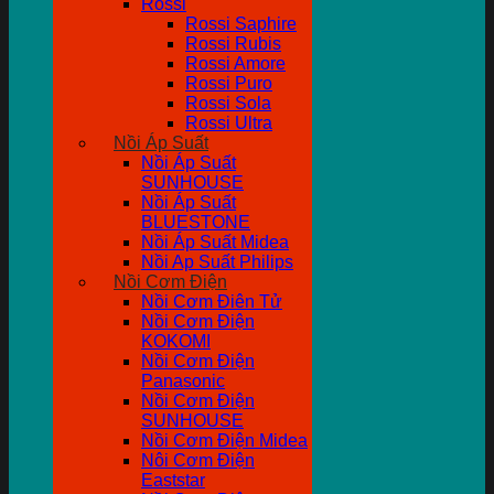
Rossi
Rossi Saphire
Rossi Rubis
Rossi Amore
Rossi Puro
Rossi Sola
Rossi Ultra
Nồi Áp Suất
Nồi Áp Suất
SUNHOUSE
Nồi Áp Suất
BLUESTONE
Nồi Áp Suất Midea
Nồi Ap Suất Philips
Nồi Cơm Điện
Nồi Cơm Điên Tử
Nồi Cơm Điện
KOKOMI
Nồi Cơm Điện
Panasonic
Nồi Cơm Điện
SUNHOUSE
Nồi Cơm Điện Midea
Nôi Cơm Điện
Eaststar