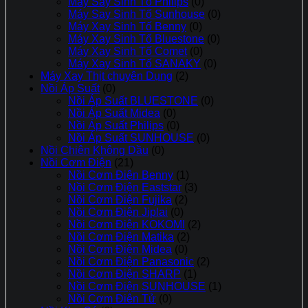
Máy Say Sinh Tố Philips
(0)
Máy Say Sinh Tố Sunhouse
(0)
Máy Xay Sinh Tố Benny
(0)
Máy Xay Sinh Tố Bluestone
(0)
Máy Xay Sinh Tố Comet
(0)
Máy Xay Sinh Tố SANAKY
(0)
Máy Xay Thịt chuyên Dụng
(2)
Nồi Áp Suất
(0)
Nồi Áp Suất BLUESTONE
(0)
Nồi Áp Suất Midea
(0)
Nồi Áp Suất Philips
(0)
Nồi Áp Suất SUNHOUSE
(0)
Nồi Chiên Không Dầu
(0)
Nồi Cơm Điện
(21)
Nồi Cơm Điện Benny
(1)
Nồi Cơm Điện Eaststar
(3)
Nồi Cơm Điện Fujika
(2)
Nồi Cơm Điện Jiplai
(0)
Nồi Cơm Điện KOKOMI
(2)
Nồi Cơm Điện Matika
(2)
Nồi Cơm Điện Midea
(0)
Nồi Cơm Điện Panasonic
(2)
Nồi Cơm Điện SHARP
(1)
Nồi Cơm Điện SUNHOUSE
(1)
Nồi Cơm Điên Tử
(0)