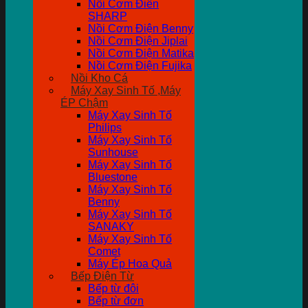
Nồi Cơm Điên
SHARP
Nồi Cơm Điện Benny
Nồi Cơm Điện Jiplai
Nồi Cơm Điện Matika
Nồi Cơm Điện Fujika
Nồi Kho Cá
Máy Xay Sinh Tố ,Máy
ÉP Chậm
Máy Xay Sinh Tố
Philips
Máy Xay Sinh Tố
Sunhouse
Máy Xay Sinh Tố
Bluestone
Máy Xay Sinh Tố
Benny
Máy Xay Sinh Tố
SANAKY
Máy Xay Sinh Tố
Comet
Máy Ép Hoa Quả
Bếp Điện Từ
Bếp từ đôi
Bếp từ đơn