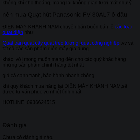
không khí cho thoáng, mang lại không gian tươi mát như ý
nên mua Quạt hút Panasonic
FV-30AL7
ở đâu
ĐIÊN MÁY KHÁNH NAM chuyên bán buôn bán lẻ
các loại
quạt điện
như
Quạt trần
,
quạt cây
quạt treo tường
,
quạt công nghiệp
,vv và
tất cả các sản phẩm điện máy gia dụng
khác ,với mong muốn mang đến cho các quý khác hàng
những sản phẩm chính hãng tốt nhất
giá cả cạnh tranh, bảo hành nhanh chóng
khi quý khách mua hàng tại ĐIỆN MÁY KHÁNH NAM,sẽ
được tư vấn phục vụ nhiệt tình nhất
HOTLINE: 0936624515
Đánh giá
Chưa có đánh giá nào.