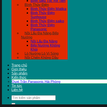
Bình Siêu Tốc Rẻ Tiền
Bình Thủy Điện
Bình Thủy Điện Matika
Bình Thủy Điện
Sunhouse
Bình Thủy Điện saiko
Bình Thủy Điện
Panasonic
Nồi Lẩu Đa Năng,Bếp
Nướng
Nồi Lẩu Đa Năng
Bếp Nướng Không
Khói
Lò Nướng Lò Vi Sóng
Nồi Chiên Không Dầu
Trang chủ
Giới thiệu
Sản phẩm
Kiến thức
Quạt Trần Panasonic Hải Phòng
Tin tức
Liên hệ
Tìm
kiếm: