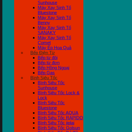
Sunhouse
Máy Xay Sinh Tố
Bluestone
Máy Xay Sinh Tố
Benny
Máy Xay Sinh Tố
SANAKY
Máy Xay Sinh Tố
Comet
Máy Ép Hoa Quả
Bếp Điện Từ
Bếp từ đôi
Bếp từ đơn
Bếp Hồng Ngoại
Bếp Gas
Bình Siêu Tốc
Bình Siêu Tốc
Sunhouse
Bình Siêu Tốc Lock &
Lock
Bình Siêu Tốc
Bluestone
Bình Siêu Tốc AQUA
Bình Siêu Tốc RAPIDO
Bình Siêu Tốc jiplai
Bình Siêu Tốc Golsun