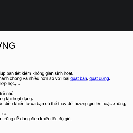
ỜNG
úp bạn tiết kiệm không gian sinh hoạt.
 nhanh chóng và nhiều hơn so với loại
quạt bàn
,
quạt đứng
.
, lớp học,…
trẻ nhỏ.
ng khi hoạt động.
ặc điều khiển từ xa bạn có thể thay đổi hướng gió lên hoặc xuống,
 xa.
 cũng dễ dàng điều khiển tốc độ gió,