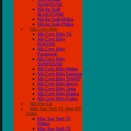
SUNHOUSE
Nồi Áp Suất
BLUESTONE
Nồi Áp Suất Midea
Nồi Ap Suất Philips
Nồi Cơm Điện
Nồi Cơm Điên Tử
Nồi Cơm Điện
KOKOMI
Nồi Cơm Điện
Panasonic
Nồi Cơm Điện
SUNHOUSE
Nồi Cơm Điện Midea
Nôi Cơm Điện Eaststar
Nồi Cơm Điên SHARP
Nồi Cơm Điện Benny
Nồi Cơm Điện Jiplai
Nồi Cơm Điện Matika
Nồi Cơm Điện Fujika
Nồi Kho Cá
Máy Xay Sinh Tố ,Máy ÉP
Chậm
Máy Xay Sinh Tố
Philips
Máy Xay Sinh Tố