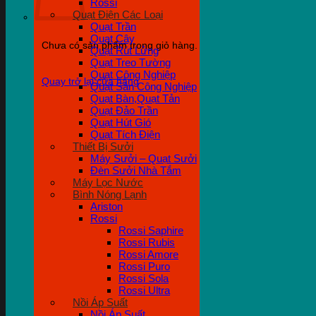
Rossi
Quạt Điện Các Loại
Quạt Trần
Quạt Cây
Chưa có sản phẩm trong giỏ hàng.
Quạt Rút Lửng
Quạt Treo Tường
Quạt Công Nghiệp
Quay trở lại cửa hàng
Quạt Sàn Công Nghiệp
Quạt Bàn,Quạt Tản
Quạt Đảo Trần
Quạt Hút Gió
Quạt Tích Điện
Thiết Bị Sưởi
Máy Sưởi – Quạt Sưởi
Đèn Sưởi Nhà Tắm
Máy Lọc Nước
Bình Nóng Lạnh
Ariston
Rossi
Rossi Saphire
Rossi Rubis
Rossi Amore
Rossi Puro
Rossi Sola
Rossi Ultra
Nồi Áp Suất
Nồi Áp Suất