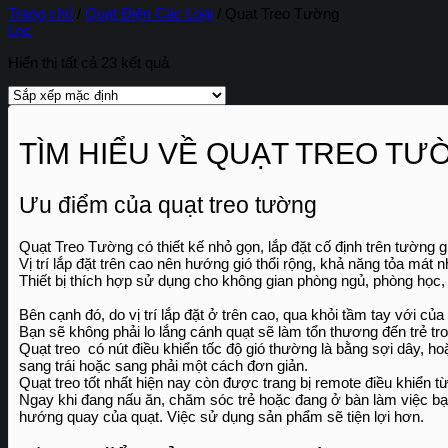
Trang chủ
/
Quạt Điện Các Loại
/
Quạt Treo Tường
Lọc
Hiển thị tất cả 23 kết quả
TÌM HIỂU VỀ QUẠT TREO TƯ
Ưu điểm của quạt treo tường
Quạt Treo Tường có thiết kế nhỏ gọn, lắp đặt cố định trên tường gi
Vị trí lắp đặt trên cao nên hướng gió thổi rộng, khả năng tỏa mát
Thiết bị thích hợp sử dụng cho không gian phòng ngủ, phòng học
Bên cạnh đó, do vị trí lắp đặt ở trên cao, qua khỏi tầm tay với của 
Bạn sẽ không phải lo lắng cánh quạt sẽ làm tổn thương đến trẻ tro
Quạt treo có nút điều khiển tốc độ gió thường là bằng sợi dây, ho
sang trái hoặc sang phải một cách đơn giản.
Quạt treo tốt nhất hiện nay còn được trang bị remote điều khiển từ
Ngay khi đang nấu ăn, chăm sóc trẻ hoặc đang ở bàn làm việc bạn
hướng quay của quạt. Việc sử dụng sản phẩm sẽ tiện lợi hơn.