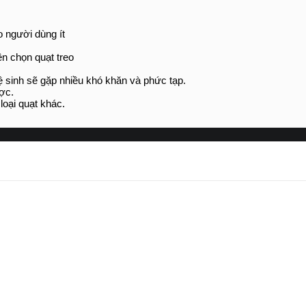
o người dùng ít
nên chọn
quạt treo
vệ sinh sẽ gặp nhiều khó khăn và phức tạp.
ợc.
loại quạt khác.