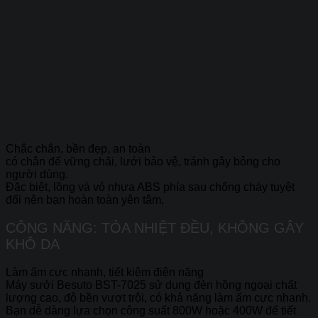
Chắc chắn, bền đẹp, an toàn
có chân đế vững chãi, lưới bảo vệ, tránh gây bỏng cho
người dùng.
Đặc biệt, lồng và vỏ nhựa ABS phía sau chống cháy tuyệt
đối nên bạn hoàn toàn yên tâm.
CÔNG NĂNG: TỎA NHIỆT ĐỀU, KHÔNG GÂY
KHÔ DA
Làm ấm cực nhanh, tiết kiệm điện năng
Máy sưởi Besuto BST-7025 sử dụng đèn hồng ngoại chất
lượng cao, độ bền vượt trội, có khả năng làm ấm cực nhanh.
Bạn dễ dàng lựa chọn công suất 800W hoặc 400W để tiết