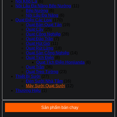
Nồi Kho Cá
(6)
Nồi Lẩu Đa Năng,Bếp Nướng
(11)
Bếp Nướng
(6)
Nồi Lẩu Đa Năng
(6)
Quạt Điện Các Loại
(170)
Quạt Bàn Quạt Tản
(19)
Quạt Cây
(25)
Quạt Công Nghiệp
(28)
Quạt Đảo Trần
(7)
Quạt Hút Gió
(11)
Quạt Rút Lửng
(18)
Quạt Sàn Công Nghiệp
(14)
Quạt Tích Điện
(8)
Quạt Tích Điện Honjianda
(6)
Quạt Trần
(36)
Quạt Treo Tường
(23)
Thiết Bị Sưởi
(27)
Đèn Sưởi Nhà Tắm
(16)
Máy Sưởi Quạt Sưởi
(12)
Thương Hiệu
(1)
Sản phẩm bán chạy