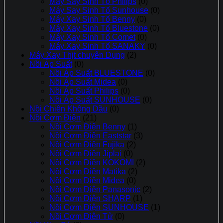
Máy Say Sinh Tố Philips
(0)
Máy Say Sinh Tố Sunhouse
(0)
Máy Xay Sinh Tố Benny
(0)
Máy Xay Sinh Tố Bluestone
(0)
Máy Xay Sinh Tố Comet
(0)
Máy Xay Sinh Tố SANAKY
(0)
Máy Xay Thịt chuyên Dụng
(2)
Nồi Áp Suất
(0)
Nồi Áp Suất BLUESTONE
(0)
Nồi Áp Suất Midea
(0)
Nồi Áp Suất Philips
(0)
Nồi Áp Suất SUNHOUSE
(0)
Nồi Chiên Không Dầu
(0)
Nồi Cơm Điện
(21)
Nồi Cơm Điện Benny
(1)
Nồi Cơm Điện Eaststar
(3)
Nồi Cơm Điện Fujika
(2)
Nồi Cơm Điện Jiplai
(0)
Nồi Cơm Điện KOKOMI
(2)
Nồi Cơm Điện Matika
(2)
Nồi Cơm Điện Midea
(0)
Nồi Cơm Điện Panasonic
(2)
Nồi Cơm Điện SHARP
(1)
Nồi Cơm Điện SUNHOUSE
(1)
Nồi Cơm Điên Tử
(0)