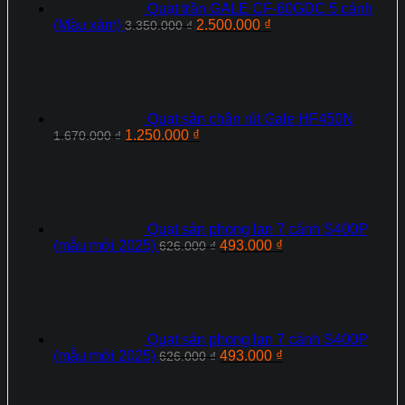
Quạt trần GALE CF-60GDC 5 cánh
Giá
Giá
(Màu xám)
2.500.000
₫
3.350.000
₫
gốc
hiện
là:
tại
3.350.000 ₫.
là:
2.500.000 ₫.
Quạt sàn chân rút Gale HF450N
Giá
Giá
1.250.000
₫
1.670.000
₫
gốc
hiện
là:
tại
1.670.000 ₫.
là:
1.250.000 ₫.
Quạt sàn phong lan 7 cánh S400P
Giá
Giá
(mẫu mới 2025)
493.000
₫
626.000
₫
gốc
hiện
là:
tại
626.000 ₫.
là:
493.000 ₫.
Quạt sàn phong lan 7 cánh S400P
Giá
Giá
(mẫu mới 2025)
493.000
₫
626.000
₫
gốc
hiện
là:
tại
626.000 ₫.
là: