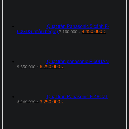
Quạt trần Panasonic 5 cánh F-
Giá
Giá
60GDS (màu begie)
4.450.000
₫
7.160.000
₫
gốc
hiện
là:
tại
7.160.000 ₫.
là:
4.450.000 ₫
Quạt trần panasonic F-60HAN
Giá
Giá
6.250.000
₫
9.650.000
₫
gốc
hiện
là:
tại
9.650.000 ₫.
là:
6.250.000 ₫.
Quạt trần Panasonic F‑48CZL
Giá
Giá
3.250.000
₫
4.640.000
₫
gốc
hiện
là:
tại
4.640.000 ₫.
là:
3.250.000 ₫.