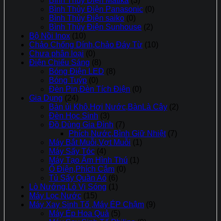
Bình Thủy Điện Matika
(3)
Bình Thủy Điện Panasonic
(0)
Bình Thủy Điện saiko
(0)
Bình Thủy Điện Sunhouse
(2)
Bộ Nồi Inox
(10)
Chảo Chống Dính,Chảo Đáy Từ
(10)
Chưa phân loại
(0)
Điện Chiếu Sáng
(8)
Bóng Điện LED
(8)
Bóng Tuýp
(0)
Đèn Pin,Đèn Tích Điện
(0)
Gia Dụng
(24)
Bàn ủi Khô,Hơi Nước,BànLà Cây
(2)
Đèn Học Sinh
(3)
Đồ Dùng Gia Đình
(7)
Phích Nước,Bình Giữ Nhiệt
(7)
Máy Bắt Muỗi,Vợt Muỗi
(1)
Máy Sấy Tóc
(4)
Máy Tạo Ẩm Hình Thú
(1)
Ổ Điện,Phích Cắm
(0)
Tủ Sấy Quần Aó
(6)
Lò Nướng,Lò Vi Sóng
(1)
Máy Lọc Nước
(15)
Máy Xay Sinh Tố ,Máy ÉP Chậm
(9)
Máy Ép Hoa Quả
(5)