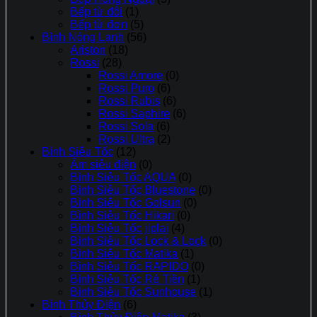
Bếp từ đôi
(1)
Bếp từ đơn
(5)
Bình Nóng Lạnh
(56)
Ariston
(18)
Rossi
(28)
Rossi Amore
(0)
Rossi Puro
(6)
Rossi Rubis
(6)
Rossi Saphire
(6)
Rossi Sola
(6)
Rossi Ultra
(2)
Bình Siêu Tốc
(12)
Ấm siêu điện
(0)
Bình Siêu Tốc AQUA
(0)
Bình Siêu Tốc Bluestone
(0)
Bình Siêu Tốc Golsun
(0)
Bình Siêu Tốc Hikari
(0)
Bình Siêu Tốc jiplai
(4)
Bình Siêu Tốc Lock & Lock
(0)
Bình Siêu Tốc Matika
(1)
Bình Siêu Tốc RAPIDO
(0)
Bình Siêu Tốc Rẻ Tiền
(1)
Bình Siêu Tốc Sunhouse
(1)
Bình Thủy Điện
(6)