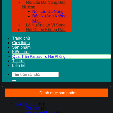
Nồi Lẩu Đa Năng,Bếp
Nướng
Nồi Lẩu Đa Năng
Bếp Nướng Không
Khói
Lò Nướng Lò Vi Sóng
Nồi Chiên Không Dầu
Trang chủ
Giới thiệu
Sản phẩm
Kiến thức
Quạt Trần Panasonic Hải Phòng
Tin tức
Liên hệ
Tìm
kiếm:
Danh mục sản phẩm
Bếp Điện Từ
(6)
Bếp gas
(1)
Bếp Hồng Ngoại
(3)