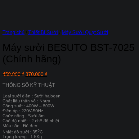
Trang chủ
/
Thiết Bị Sưởi
/
Máy Sưởi Quạt Sưởi
Máy sưởi BESUTO BST-7025
(Chính hãng)
Giá
Giá
459.000
₫
370.000
₫
gốc
hiện
THÔNG SỐ KỸ THUẬT
là:
tại
459.000 ₫.
là:
Loại sưởi điện : Sưởi halogen
370.000 ₫.
Chất liệu thân vỏ : Nhựa
Công suất : 400W – 800W
Điện áp : 220V-50Hz
Chức năng : Sưởi ấm
Chế độ nhiệt : 2 chế độ nhiệt
Màu sắc : Đỏ đen
o
Nhiệt độ sưởi : 35
C
Trọng lượng : 1.5Kg