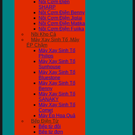
Nồi Cơm Điên
SHARP
Nồi Cơm Điện Benny
Nồi Cơm Điện Jiplai
Nồi Cơm Điện Matika
Nồi Cơm Điện Fujika
Nồi Kho Cá
Máy Xay Sinh Tố ,Máy
ÉP Chậm
Máy Xay Sinh Tố
Philips
Máy Xay Sinh Tố
Sunhouse
Máy Xay Sinh Tố
Bluestone
Máy Xay Sinh Tố
Benny
Máy Xay Sinh Tố
SANAKY
Máy Xay Sinh Tố
Comet
Máy Ép Hoa Quả
Bếp Điện Từ
Bếp từ đôi
Bếp từ đơn