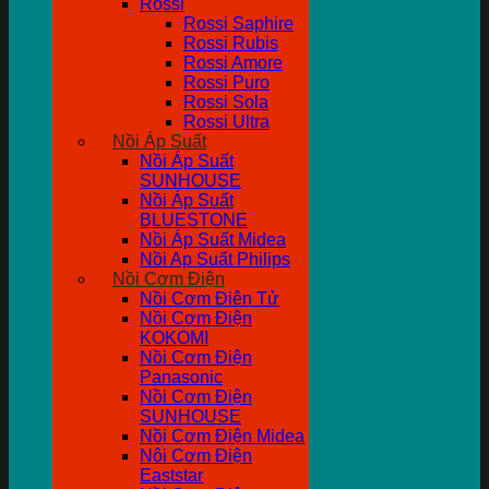
Rossi
Rossi Saphire
Rossi Rubis
Rossi Amore
Rossi Puro
Rossi Sola
Rossi Ultra
Nồi Áp Suất
Nồi Áp Suất
SUNHOUSE
Nồi Áp Suất
BLUESTONE
Nồi Áp Suất Midea
Nồi Ap Suất Philips
Nồi Cơm Điện
Nồi Cơm Điên Tử
Nồi Cơm Điện
KOKOMI
Nồi Cơm Điện
Panasonic
Nồi Cơm Điện
SUNHOUSE
Nồi Cơm Điện Midea
Nôi Cơm Điện
Eaststar