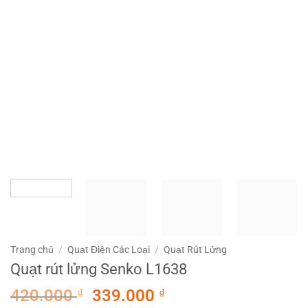
Trang chủ
/
Quạt Điện Các Loại
/
Quạt Rút Lửng
Quạt rút lửng Senko L1638
Giá
Giá
420.000
₫
339.000
₫