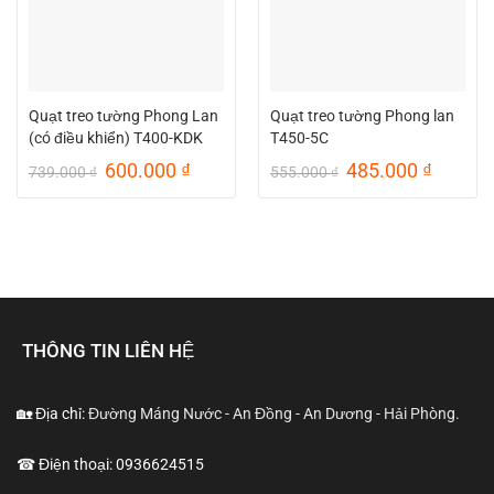
Quạt treo tường Phong Lan
Quạt treo tường Phong lan
(có điều khiển) T400-KDK
T450-5C
Giá
Giá
Giá
Giá
600.000
₫
485.000
₫
739.000
₫
555.000
₫
gốc
hiện
gốc
hiện
là:
tại
là:
tại
739.000 ₫.
là:
555.000 ₫.
là:
600.000 ₫.
485.00
THÔNG TIN LIÊN HỆ
🏡 Địa chỉ:
Đường Máng Nước - An Đồng - An Dương - Hải Phòng.
☎ Điện thoại: 0936624515