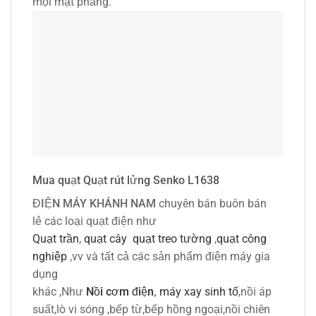
mọi mặt phẳng.
Mua quạt Quạt rút lửng Senko L1638
ĐIỆN MÁY KHÁNH NAM
chuyên bán buôn bán
lẻ các loại quạt điện như
Quạt trần
,
quạt cây
quạt treo tường
,
quạt công
nghiệp
,vv và tất cả các sản phẩm điện máy gia
dụng
khác ,Như
Nồi cơm điện
,
máy xay sinh tố
,nồi áp
suất,lò vi sóng ,bếp từ,bếp hồng ngoại,nồi chiên