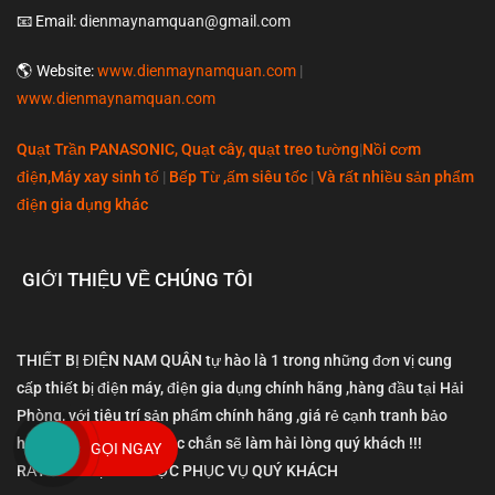
📧 Email:
dienmaynamquan@gmail.com
🌎 Website:
www.dienmaynamquan.com
|
www.dienmaynamquan.com
Quạt Trần PANASONIC, Quạt cây, quạt treo tường
|
Nồi cơm
điện,Máy xay sinh tố
|
Bếp Từ ,ấm siêu tốc
|
Và rất nhiều sản phẩm
điện gia dụng khác
GIỚI THIỆU VỀ CHÚNG TÔI
THIẾT BỊ ĐIỆN NAM QUÂN tự hào là 1 trong những đơn vị cung
cấp thiết bị điện máy, điện gia dụng chính hãng ,hàng đầu tại Hải
Phòng, với tiêu trí sản phẩm chính hãng ,giá rẻ cạnh tranh bảo
hành nhanh chóng,Chắc chắn sẽ làm hài lòng quý khách !!!
GỌI NGAY
RẤT HÂN HẠNH ĐƯỢC PHỤC VỤ QUÝ KHÁCH