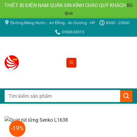
THIẾT BỊ ĐIỆN NAM QUÂN XIN KÍNH CHÀO QUÝ KHÁCH
Bỏ
qua
Bỏ
Đường Máng Nước - An Đồng - An Dương - HP
8h00 - 20h00
qua
0936624515
nội
dung
Tìm
kiếm:
-19%