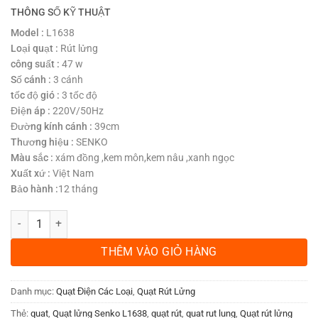
gốc
hiện
THÔNG SỐ KỸ THUẬT
là:
tại
Model :
L1638
420.000 ₫.
là:
Loại quạt :
Rút lửng
339.000 ₫.
công suất :
47 w
Số cánh :
3 cánh
tốc độ gió :
3 tốc độ
Điện áp :
220V/50Hz
Đường kính cánh :
39cm
Thương hiệu :
SENKO
Màu sắc :
xám đồng ,kem môn,kem nâu ,xanh ngọc
Xuất xứ :
Việt Nam
Bảo hành :
12 tháng
Quạt rút lửng Senko L1638 số lượng
THÊM VÀO GIỎ HÀNG
Danh mục:
Quạt Điện Các Loại
,
Quạt Rút Lửng
Thẻ:
quat
,
Quạt lửng Senko L1638
,
quạt rút
,
quat rut lung
,
Quạt rút lửng