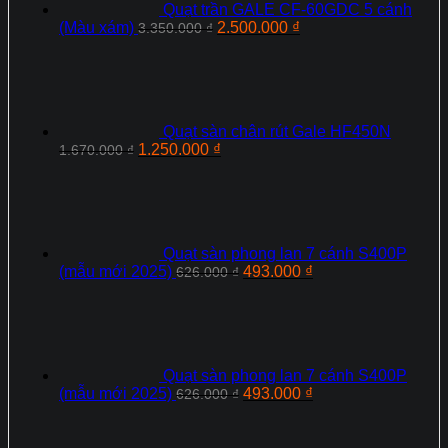
Quạt trần GALE CF-60GDC 5 cánh
Giá
Giá
(Màu xám)
2.500.000
₫
3.350.000
₫
gốc
hiện
là:
tại
3.350.000 ₫.
là:
2.500.000 ₫.
Quạt sàn chân rút Gale HF450N
Giá
Giá
1.250.000
₫
1.670.000
₫
gốc
hiện
là:
tại
1.670.000 ₫.
là:
1.250.000 ₫.
Quạt sàn phong lan 7 cánh S400P
Giá
Giá
(mẫu mới 2025)
493.000
₫
626.000
₫
gốc
hiện
là:
tại
626.000 ₫.
là:
493.000 ₫.
Quạt sàn phong lan 7 cánh S400P
Giá
Giá
(mẫu mới 2025)
493.000
₫
626.000
₫
gốc
hiện
là:
tại
626.000 ₫.
là: