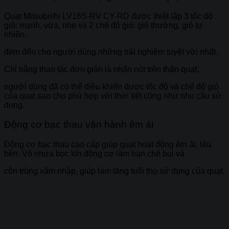
Quạt Mitsubishi LV16S-RV CY-RD được thiết lập 3 tốc độ
gió: mạnh, vừa, nhẹ và 2 chế độ gió: gió thường, gió tự
nhiên,
đem đến cho người dùng những trải nghiệm tuyệt vời nhất.
Chỉ bằng thao tác đơn giản là nhấn nút trên thân quạt,
người dùng đã có thể điều khiển được tốc độ và chế độ gió
của quạt sao cho phù hợp với thời tiết cũng như nhu cầu sử
dụng.
Động cơ bạc thau vận hành êm ái
Động cơ bạc thau cao cấp giúp quạt hoạt động êm ái, lâu
bền. Vỏ nhựa bọc kín động cơ làm hạn chế bụi và
côn trùng xâm nhập, giúp làm tăng tuổi thọ sử dụng của quạt.