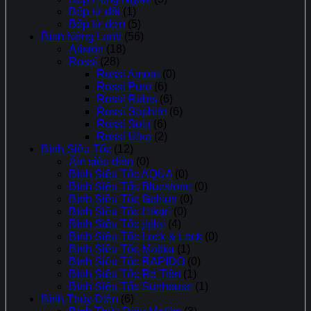
Bếp từ đôi
(1)
Bếp từ đơn
(5)
Bình Nóng Lạnh
(56)
Ariston
(18)
Rossi
(28)
Rossi Amore
(0)
Rossi Puro
(6)
Rossi Rubis
(6)
Rossi Saphire
(6)
Rossi Sola
(6)
Rossi Ultra
(2)
Bình Siêu Tốc
(12)
Ấm siêu điện
(0)
Bình Siêu Tốc AQUA
(0)
Bình Siêu Tốc Bluestone
(0)
Bình Siêu Tốc Golsun
(0)
Bình Siêu Tốc Hikari
(0)
Bình Siêu Tốc jiplai
(4)
Bình Siêu Tốc Lock & Lock
(0)
Bình Siêu Tốc Matika
(1)
Bình Siêu Tốc RAPIDO
(0)
Bình Siêu Tốc Rẻ Tiền
(1)
Bình Siêu Tốc Sunhouse
(1)
Bình Thủy Điện
(6)