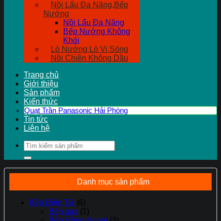
Nồi Lẩu Đa Năng,Bếp
Nướng
Nồi Lẩu Đa Năng
Bếp Nướng Không
Khói
Lò Nướng Lò Vi Sóng
Nồi Chiên Không Dầu
Trang chủ
Giới thiệu
Sản phẩm
Kiến thức
Quạt Trần Panasonic Hải Phòng
Tin tức
Liên hệ
Tìm
kiếm:
Danh mục sản phẩm
Bếp Điện Từ
(6)
Bếp gas
(1)
Bếp Hồng Ngoại
(3)