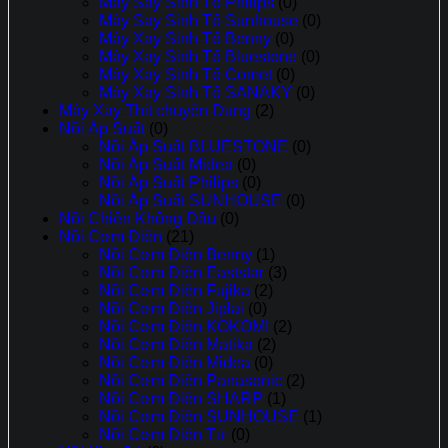
Máy Say Sinh Tố Philips
(0)
Máy Say Sinh Tố Sunhouse
(0)
Máy Xay Sinh Tố Benny
(0)
Máy Xay Sinh Tố Bluestone
(0)
Máy Xay Sinh Tố Comet
(0)
Máy Xay Sinh Tố SANAKY
(0)
Máy Xay Thịt chuyên Dụng
(2)
Nồi Áp Suất
(0)
Nồi Áp Suất BLUESTONE
(0)
Nồi Áp Suất Midea
(0)
Nồi Áp Suất Philips
(0)
Nồi Áp Suất SUNHOUSE
(0)
Nồi Chiên Không Dầu
(0)
Nồi Cơm Điện
(21)
Nồi Cơm Điện Benny
(1)
Nồi Cơm Điện Eaststar
(3)
Nồi Cơm Điện Fujika
(2)
Nồi Cơm Điện Jiplai
(0)
Nồi Cơm Điện KOKOMI
(2)
Nồi Cơm Điện Matika
(2)
Nồi Cơm Điện Midea
(0)
Nồi Cơm Điện Panasonic
(2)
Nồi Cơm Điện SHARP
(1)
Nồi Cơm Điện SUNHOUSE
(1)
Nồi Cơm Điên Tử
(0)