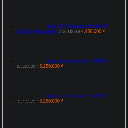
Quạt trần Panasonic 5 cánh F-
Giá
Giá
60GDS (màu begie)
4.450.000
₫
7.160.000
₫
gốc
hiện
là:
tại
7.160.000 ₫.
là:
4.450.000 ₫
Quạt trần panasonic F-60HAN
Giá
Giá
6.250.000
₫
9.650.000
₫
gốc
hiện
là:
tại
9.650.000 ₫.
là:
6.250.000 ₫.
Quạt trần Panasonic F‑48CZL
Giá
Giá
3.250.000
₫
4.640.000
₫
gốc
hiện
là:
tại
4.640.000 ₫.
là:
3.250.000 ₫.