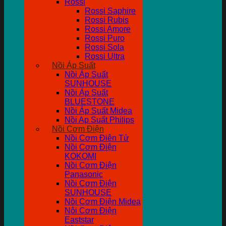
Rossi
Rossi Saphire
Rossi Rubis
Rossi Amore
Rossi Puro
Rossi Sola
Rossi Ultra
Nồi Áp Suất
Nồi Áp Suất
SUNHOUSE
Nồi Áp Suất
BLUESTONE
Nồi Áp Suất Midea
Nồi Ap Suất Philips
Nồi Cơm Điện
Nồi Cơm Điên Tử
Nồi Cơm Điện
KOKOMI
Nồi Cơm Điện
Panasonic
Nồi Cơm Điện
SUNHOUSE
Nồi Cơm Điện Midea
Nôi Cơm Điện
Eaststar