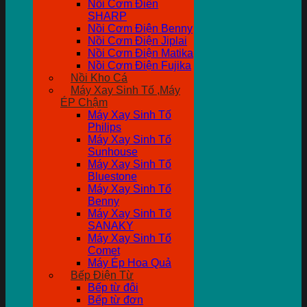
Nồi Cơm Điên
SHARP
Nồi Cơm Điện Benny
Nồi Cơm Điện Jiplai
Nồi Cơm Điện Matika
Nồi Cơm Điện Fujika
Nồi Kho Cá
Máy Xay Sinh Tố ,Máy
ÉP Chậm
Máy Xay Sinh Tố
Philips
Máy Xay Sinh Tố
Sunhouse
Máy Xay Sinh Tố
Bluestone
Máy Xay Sinh Tố
Benny
Máy Xay Sinh Tố
SANAKY
Máy Xay Sinh Tố
Comet
Máy Ép Hoa Quả
Bếp Điện Từ
Bếp từ đôi
Bếp từ đơn