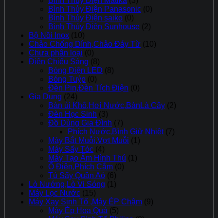
Bình Thủy Điện Matika
(3)
Bình Thủy Điện Panasonic
(0)
Bình Thủy Điện saiko
(0)
Bình Thủy Điện Sunhouse
(2)
Bộ Nồi Inox
(10)
Chảo Chống Dính,Chảo Đáy Từ
(10)
Chưa phân loại
(0)
Điện Chiếu Sáng
(8)
Bóng Điện LED
(8)
Bóng Tuýp
(0)
Đèn Pin,Đèn Tích Điện
(0)
Gia Dụng
(24)
Bàn ủi Khô,Hơi Nước,BànLà Cây
(2)
Đèn Học Sinh
(3)
Đồ Dùng Gia Đình
(7)
Phích Nước,Bình Giữ Nhiệt
(7)
Máy Bắt Muỗi,Vợt Muỗi
(1)
Máy Sấy Tóc
(4)
Máy Tạo Ẩm Hình Thú
(1)
Ổ Điện,Phích Cắm
(0)
Tủ Sấy Quần Aó
(6)
Lò Nướng,Lò Vi Sóng
(1)
Máy Lọc Nước
(15)
Máy Xay Sinh Tố ,Máy ÉP Chậm
(9)
Máy Ép Hoa Quả
(5)