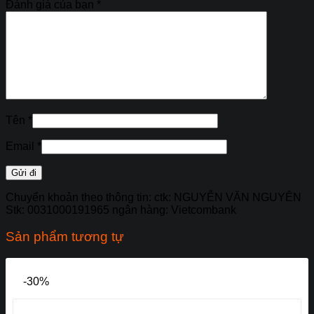
Đánh giá của bạn
*
Tên
*
Email
*
Chuyển khoản theo thông tin: ctk: NGUYỄN VĂN NGUYÊN
Stk: 0031000191965 ngân hàng: Vietcombank
Sản phẩm tương tự
-30%