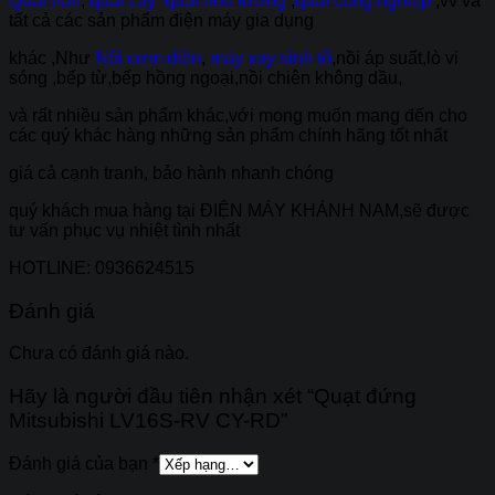
Quạt trần
,
quạt cây
quạt treo tường
,
quạt công nghiệp
,vv và
tất cả các sản phẩm điện máy gia dụng
khác ,Như
Nồi cơm điện
,
máy xay sinh tố
,nồi áp suất,lò vi
sóng ,bếp từ,bếp hồng ngoại,nồi chiên không dầu,
và rất nhiều sản phẩm khác,với mong muốn mang đến cho
các quý khác hàng những sản phẩm chính hãng tốt nhất
giá cả cạnh tranh, bảo hành nhanh chóng
quý khách mua hàng tại
ĐIỆN MÁY KHÁNH NAM
,sẽ được
tư vấn phục vụ nhiệt tình nhất
HOTLINE:
0936624515
Đánh giá
Chưa có đánh giá nào.
Hãy là người đầu tiên nhận xét “Quạt đứng
Mitsubishi LV16S-RV CY-RD”
Đánh giá của bạn
*