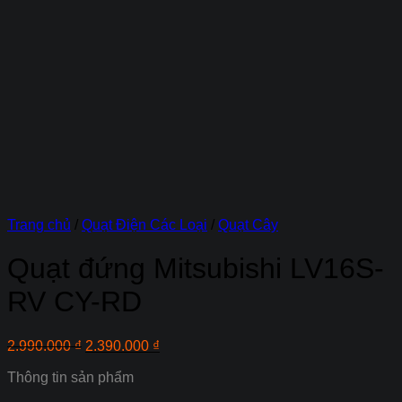
Trang chủ
/
Quạt Điện Các Loại
/
Quạt Cây
Quạt đứng Mitsubishi LV16S-
RV CY-RD
Giá
Giá
2.990.000
₫
2.390.000
₫
gốc
hiện
Thông tin sản phẩm
là:
tại
2.990.000 ₫.
là: