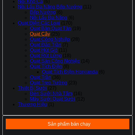
Nồi Kho Cá
(6)
Nồi Lẩu Đa Năng,Bếp Nướng
(11)
Bếp Nướng
(6)
Nồi Lẩu Đa Năng
(6)
Quạt Điện Các Loại
(170)
Quạt Bàn Quạt Tản
(19)
Quạt Cây
(25)
Quạt Công Nghiệp
(28)
Quạt Đảo Trần
(7)
Quạt Hút Gió
(11)
Quạt Rút Lửng
(18)
Quạt Sàn Công Nghiệp
(14)
Quạt Tích Điện
(8)
Quạt Tích Điện Honjianda
(6)
Quạt Trần
(36)
Quạt Treo Tường
(23)
Thiết Bị Sưởi
(27)
Đèn Sưởi Nhà Tắm
(16)
Máy Sưởi Quạt Sưởi
(12)
Thương Hiệu
(1)
Sản phẩm bán chạy