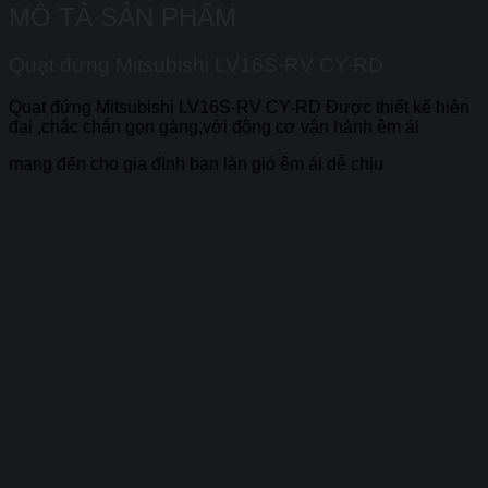
MÔ TẢ SẢN PHẨM
Quạt đứng Mitsubishi LV16S-RV CY-RD
Quạt đứng Mitsubishi LV16S-RV CY-RD Được thiết kế hiện
đại ,chắc chắn gọn gàng,với động cơ vận hành êm ái
mang đến cho gia đình bạn làn gió êm ái dễ chịu