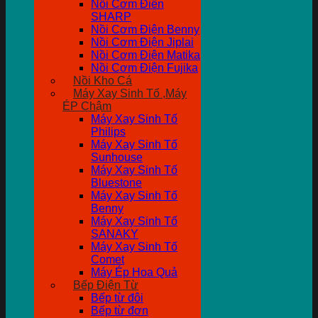
Nồi Cơm Điên
SHARP
Nồi Cơm Điện Benny
Nồi Cơm Điện Jiplai
Nồi Cơm Điện Matika
Nồi Cơm Điện Fujika
Nồi Kho Cá
Máy Xay Sinh Tố ,Máy
ÉP Chậm
Máy Xay Sinh Tố
Philips
Máy Xay Sinh Tố
Sunhouse
Máy Xay Sinh Tố
Bluestone
Máy Xay Sinh Tố
Benny
Máy Xay Sinh Tố
SANAKY
Máy Xay Sinh Tố
Comet
Máy Ép Hoa Quả
Bếp Điện Từ
Bếp từ đôi
Bếp từ đơn