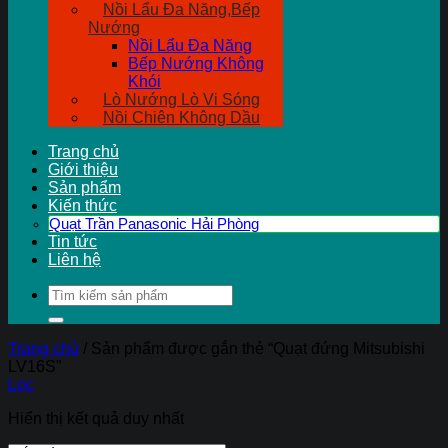
Nồi Lẩu Đa Năng,Bếp
Nướng
Nồi Lẩu Đa Năng
Bếp Nướng Không
Khói
Lò Nướng Lò Vi Sóng
Nồi Chiên Không Dầu
Trang chủ
Giới thiệu
Sản phẩm
Kiến thức
Quạt Trần Panasonic Hải Phòng
Tin tức
Liên hệ
Tìm
kiếm:
Trang chủ
/
Sản phẩm được gắn thẻ “Quạt đứng Mitsubishi
LV16S”
Lọc
Hiển thị kết quả duy nhất