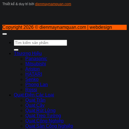
Thiết kế & duy trì bởi
dienmaynamquan.com
Copyright 2026 ©
dienmaynamquan.com | webdesign
Tìm
kiếm:
Thương Hiệu
Panasonic
Mitsubishi
Ariston
HATARI
Senko
Phong Lan
Rossi
Quạt Điện Các Loại
Quạt Trần
Quạt Cây
Quạt Rút Lửng
Quạt Treo Tường
Quạt Công Nghiệp
Quạt Sàn Công Nghiệp