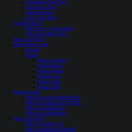
Quạt Bàn,Quạt Tản
Quạt Đảo Trần
Quạt Hút Gió
Quạt Tích Điện
Thiết Bị Sưởi
Máy Sưởi – Quạt Sưởi
Đèn Sưởi Nhà Tắm
Máy Lọc Nước
Bình Nóng Lạnh
Ariston
Rossi
Rossi Saphire
Rossi Rubis
Rossi Amore
Rossi Puro
Rossi Sola
Rossi Ultra
Nồi Áp Suất
Nồi Áp Suất SUNHOUSE
Nồi Áp Suất BLUESTONE
Nồi Áp Suất Midea
Nồi Ap Suất Philips
Nồi Cơm Điện
Nồi Cơm Điên Tử
Nồi Cơm Điện KOKOMI