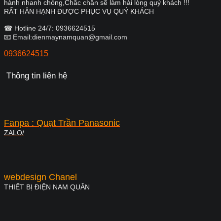
hành nhanh chóng,Chắc chắn sẽ làm hài lòng quý khách !!!
RẤT HÂN HẠNH ĐƯỢC PHỤC VỤ QUÝ KHÁCH
☎ Hotline 24/7: 0936624515
📧 Email:dienmaynamquan@gmail.com
0936624515
Thông tin liên hệ
Fanpa : Quạt Trần Panasonic
ZALO/
webdesign Chanel
THIẾT BỊ ĐIỆN NAM QUÂN