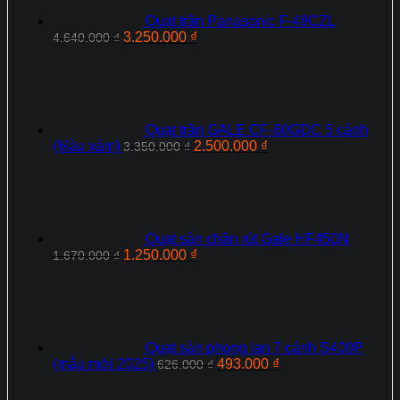
Quạt trần Panasonic F‑48CZL
Giá
Giá
3.250.000
₫
4.640.000
₫
gốc
hiện
là:
tại
4.640.000 ₫.
là:
3.250.000 ₫.
Quạt trần GALE CF-60GDC 5 cánh
Giá
Giá
(Màu xám)
2.500.000
₫
3.350.000
₫
gốc
hiện
là:
tại
3.350.000 ₫.
là:
2.500.000 ₫.
Quạt sàn chân rút Gale HF450N
Giá
Giá
1.250.000
₫
1.670.000
₫
gốc
hiện
là:
tại
1.670.000 ₫.
là:
1.250.000 ₫.
Quạt sàn phong lan 7 cánh S400P
Giá
Giá
(mẫu mới 2025)
493.000
₫
626.000
₫
gốc
hiện
là:
tại