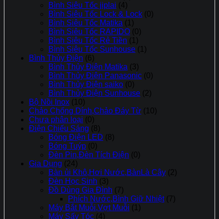
Bình Siêu Tốc jiplai
(4)
Bình Siêu Tốc Lock & Lock
(0)
Bình Siêu Tốc Matika
(1)
Bình Siêu Tốc RAPIDO
(0)
Bình Siêu Tốc Rẻ Tiền
(1)
Bình Siêu Tốc Sunhouse
(1)
Bình Thủy Điện
(6)
Bình Thủy Điện Matika
(3)
Bình Thủy Điện Panasonic
(0)
Bình Thủy Điện saiko
(0)
Bình Thủy Điện Sunhouse
(2)
Bộ Nồi Inox
(10)
Chảo Chống Dính,Chảo Đáy Từ
(10)
Chưa phân loại
(0)
Điện Chiếu Sáng
(8)
Bóng Điện LED
(8)
Bóng Tuýp
(0)
Đèn Pin,Đèn Tích Điện
(0)
Gia Dụng
(24)
Bàn ủi Khô,Hơi Nước,BànLà Cây
(2)
Đèn Học Sinh
(3)
Đồ Dùng Gia Đình
(7)
Phích Nước,Bình Giữ Nhiệt
(7)
Máy Bắt Muỗi,Vợt Muỗi
(1)
Máy Sấy Tóc
(4)