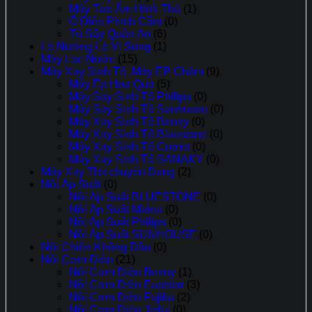
Máy Tạo Ẩm Hình Thú
(1)
Ổ Điện,Phích Cắm
(0)
Tủ Sấy Quần Aó
(6)
Lò Nướng,Lò Vi Sóng
(1)
Máy Lọc Nước
(15)
Máy Xay Sinh Tố ,Máy ÉP Chậm
(9)
Máy Ép Hoa Quả
(5)
Máy Say Sinh Tố Philips
(0)
Máy Say Sinh Tố Sunhouse
(0)
Máy Xay Sinh Tố Benny
(0)
Máy Xay Sinh Tố Bluestone
(0)
Máy Xay Sinh Tố Comet
(0)
Máy Xay Sinh Tố SANAKY
(0)
Máy Xay Thịt chuyên Dụng
(2)
Nồi Áp Suất
(0)
Nồi Áp Suất BLUESTONE
(0)
Nồi Áp Suất Midea
(0)
Nồi Áp Suất Philips
(0)
Nồi Áp Suất SUNHOUSE
(0)
Nồi Chiên Không Dầu
(0)
Nồi Cơm Điện
(21)
Nồi Cơm Điện Benny
(1)
Nồi Cơm Điện Eaststar
(3)
Nồi Cơm Điện Fujika
(2)
Nồi Cơm Điện Jiplai
(0)