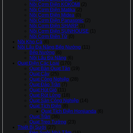
Nồi Cơm Điện KOKOMI
(2)
Nồi Cơm Điện Matika
(2)
Nồi Cơm Điện Midea
(0)
Nồi Cơm Điện Panasonic
(2)
Nồi Cơm Điện SHARP
(1)
Nồi Cơm Điện SUNHOUSE
(1)
Nồi Cơm Điên Tử
(0)
Nồi Kho Cá
(6)
Nồi Lẩu Đa Năng,Bếp Nướng
(11)
Bếp Nướng
(6)
Nồi Lẩu Đa Năng
(6)
Quạt Điện Các Loại
(170)
Quạt Bàn Quạt Tản
(19)
Quạt Cây
(25)
Quạt Công Nghiệp
(28)
Quạt Đảo Trần
(7)
Quạt Hút Gió
(11)
Quạt Rút Lửng
(18)
Quạt Sàn Công Nghiệp
(14)
Quạt Tích Điện
(8)
Quạt Tích Điện Honjianda
(6)
Quạt Trần
(36)
Quạt Treo Tường
(23)
Thiết Bị Sưởi
(27)
Đèn Sưởi Nhà Tắm
(16)