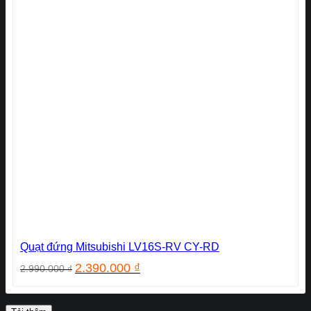
Quạt đứng Mitsubishi LV16S-RV CY-RD
Giá
Giá
2.390.000
₫
2.990.000
₫
gốc
hiện
là:
tại