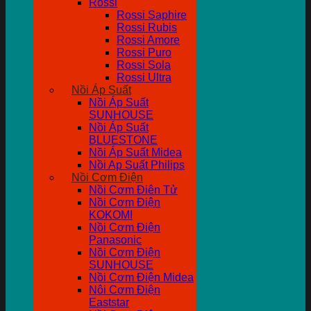
Rossi
Rossi Saphire
Rossi Rubis
Rossi Amore
Rossi Puro
Rossi Sola
Rossi Ultra
Nồi Áp Suất
Nồi Áp Suất
SUNHOUSE
Nồi Áp Suất
BLUESTONE
Nồi Áp Suất Midea
Nồi Ap Suất Philips
Nồi Cơm Điện
Nồi Cơm Điên Tử
Nồi Cơm Điện
KOKOMI
Nồi Cơm Điện
Panasonic
Nồi Cơm Điện
SUNHOUSE
Nồi Cơm Điện Midea
Nôi Cơm Điện
Eaststar