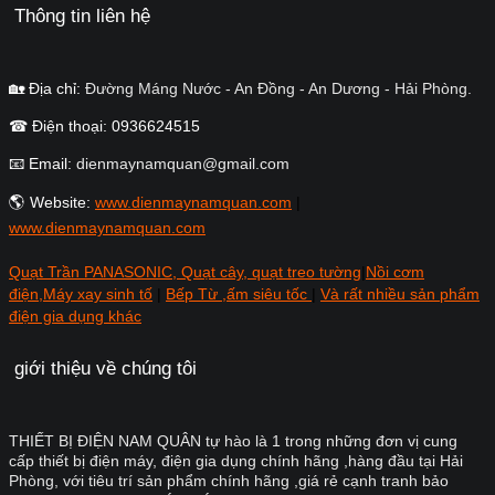
Thông tin liên hệ
🏡 Địa chỉ:
Đường Máng Nước - An Đồng - An Dương - Hải Phòng.
☎ Điện thoại: 0936624515
📧 Email:
dienmaynamquan@gmail.com
🌎 Website:
www.dienmaynamquan.com
|
www.dienmaynamquan.com
Quạt Trần PANASONIC, Quạt cây, quạt treo tường
|
Nồi cơm
điện,Máy xay sinh tố
|
Bếp Từ ,ấm siêu tốc
|
Và rất nhiều sản phẩm
điện gia dụng khác
giới thiệu về chúng tôi
THIẾT BỊ ĐIỆN NAM QUÂN tự hào là 1 trong những đơn vị cung
cấp thiết bị điện máy, điện gia dụng chính hãng ,hàng đầu tại Hải
Phòng, với tiêu trí sản phẩm chính hãng ,giá rẻ cạnh tranh bảo