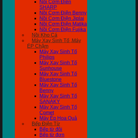
Nồi Cơm Điên
SHARP
Nồi Cơm Điện Benny
Nồi Cơm Điện Jiplai
Nồi Cơm Điện Matika
Nồi Cơm Điện Fujika
Nồi Kho Cá
Máy Xay Sinh Tố ,Máy
ÉP Chậm
Máy Xay Sinh Tố
Philips
Máy Xay Sinh Tố
Sunhouse
Máy Xay Sinh Tố
Bluestone
Máy Xay Sinh Tố
Benny
Máy Xay Sinh Tố
SANAKY
Máy Xay Sinh Tố
Comet
Máy Ép Hoa Quả
Bếp Điện Từ
Bếp từ đôi
Bếp từ đơn