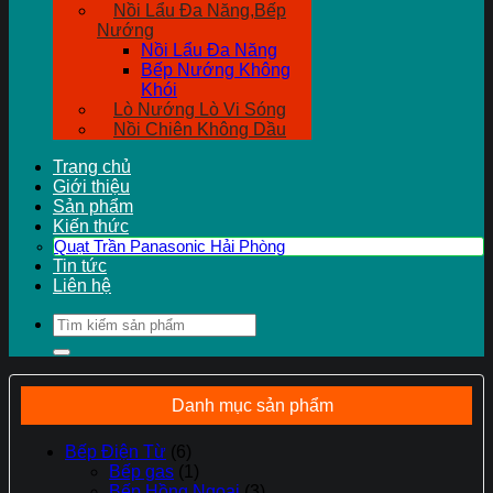
Nồi Lẩu Đa Năng,Bếp
Nướng
Nồi Lẩu Đa Năng
Bếp Nướng Không
Khói
Lò Nướng Lò Vi Sóng
Nồi Chiên Không Dầu
Trang chủ
Giới thiệu
Sản phẩm
Kiến thức
Quạt Trần Panasonic Hải Phòng
Tin tức
Liên hệ
Tìm
kiếm:
Danh mục sản phẩm
Bếp Điện Từ
(6)
Bếp gas
(1)
Bếp Hồng Ngoại
(3)