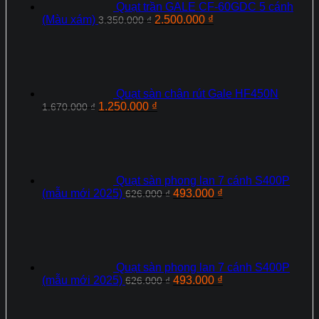
Quạt trần GALE CF-60GDC 5 cánh
Giá
Giá
(Màu xám)
2.500.000
₫
3.350.000
₫
gốc
hiện
là:
tại
3.350.000 ₫.
là:
2.500.000 ₫.
Quạt sàn chân rút Gale HF450N
Giá
Giá
1.250.000
₫
1.670.000
₫
gốc
hiện
là:
tại
1.670.000 ₫.
là:
1.250.000 ₫.
Quạt sàn phong lan 7 cánh S400P
Giá
Giá
(mẫu mới 2025)
493.000
₫
626.000
₫
gốc
hiện
là:
tại
626.000 ₫.
là:
493.000 ₫.
Quạt sàn phong lan 7 cánh S400P
Giá
Giá
(mẫu mới 2025)
493.000
₫
626.000
₫
gốc
hiện
là:
tại
626.000 ₫.
là: