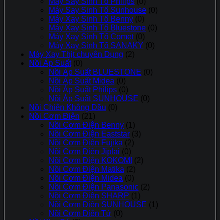
Máy Say Sinh Tố Philips
(0)
Máy Say Sinh Tố Sunhouse
(0)
Máy Xay Sinh Tố Benny
(0)
Máy Xay Sinh Tố Bluestone
(0)
Máy Xay Sinh Tố Comet
(0)
Máy Xay Sinh Tố SANAKY
(0)
Máy Xay Thịt chuyên Dụng
(2)
Nồi Áp Suất
(0)
Nồi Áp Suất BLUESTONE
(0)
Nồi Áp Suất Midea
(0)
Nồi Áp Suất Philips
(0)
Nồi Áp Suất SUNHOUSE
(0)
Nồi Chiên Không Dầu
(0)
Nồi Cơm Điện
(21)
Nồi Cơm Điện Benny
(1)
Nồi Cơm Điện Eaststar
(3)
Nồi Cơm Điện Fujika
(2)
Nồi Cơm Điện Jiplai
(0)
Nồi Cơm Điện KOKOMI
(2)
Nồi Cơm Điện Matika
(2)
Nồi Cơm Điện Midea
(0)
Nồi Cơm Điện Panasonic
(2)
Nồi Cơm Điện SHARP
(1)
Nồi Cơm Điện SUNHOUSE
(1)
Nồi Cơm Điên Tử
(0)