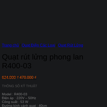
Trang chủ
/
Quạt Điện Các Loại
/
Quạt Rút Lửng
Quạt rút lửng phong lan
R400-03
Giá
Giá
624.000
₫
470.000
₫
gốc
hiện
là:
tại
THÔNG SỐ KỸ THUẬT
624.000 ₫.
là:
Model :
R400-03
470.000 ₫.
Điện áp :
220V – 50Hz
Công suất :
53 W
Đường kính cánh quạt :
40cm