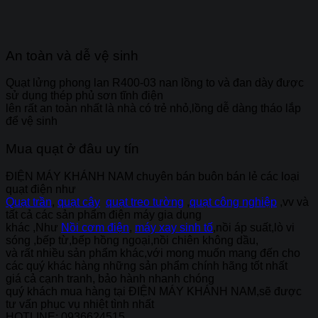
An toàn và dễ vệ sinh
Quạt lửng phong lan R400-03 nan lồng to và đan dày được
sử dụng thép phủ sơn tĩnh điện
lên rất an toàn nhất là nhà có trẻ nhỏ,lồng dễ dàng tháo lắp
để vệ sinh
Mua quạt ở đâu uy tín
ĐIỆN MÁY KHÁNH NAM
chuyên bán buôn bán lẻ các loại
quạt điện như
Quạt trần
,
quạt cây
quạt treo tường
,
quạt công nghiệp
,vv và
tất cả các sản phẩm điện máy gia dụng
khác ,Như
Nồi cơm điện
,
máy xay sinh tố
,nồi áp suất,lò vi
sóng ,bếp từ,bếp hồng ngoại,nồi chiên không dầu,
và rất nhiều sản phẩm khác,với mong muốn mang đến cho
các quý khác hàng những sản phẩm chính hãng tốt nhất
giá cả cạnh tranh, bảo hành nhanh chóng
quý khách mua hàng tại
ĐIỆN MÁY KHÁNH NAM
,sẽ được
tư vấn phục vụ nhiệt tình nhất
HOTLINE:
0936624515