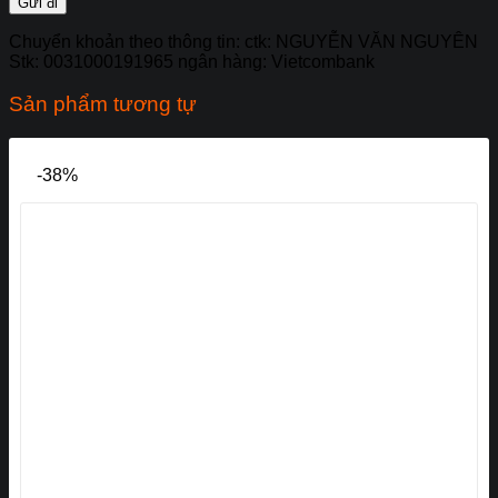
Chuyển khoản theo thông tin: ctk: NGUYỄN VĂN NGUYÊN
Stk: 0031000191965 ngân hàng: Vietcombank
Sản phẩm tương tự
-38%