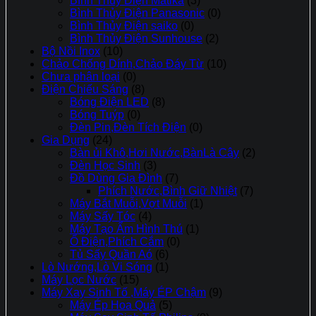
Bình Thủy Điện Matika
(3)
Bình Thủy Điện Panasonic
(0)
Bình Thủy Điện saiko
(0)
Bình Thủy Điện Sunhouse
(2)
Bộ Nồi Inox
(10)
Chảo Chống Dính,Chảo Đáy Từ
(10)
Chưa phân loại
(0)
Điện Chiếu Sáng
(8)
Bóng Điện LED
(8)
Bóng Tuýp
(0)
Đèn Pin,Đèn Tích Điện
(0)
Gia Dụng
(24)
Bàn ủi Khô,Hơi Nước,BànLà Cây
(2)
Đèn Học Sinh
(3)
Đồ Dùng Gia Đình
(7)
Phích Nước,Bình Giữ Nhiệt
(7)
Máy Bắt Muỗi,Vợt Muỗi
(1)
Máy Sấy Tóc
(4)
Máy Tạo Ẩm Hình Thú
(1)
Ổ Điện,Phích Cắm
(0)
Tủ Sấy Quần Aó
(6)
Lò Nướng,Lò Vi Sóng
(1)
Máy Lọc Nước
(15)
Máy Xay Sinh Tố ,Máy ÉP Chậm
(9)
Máy Ép Hoa Quả
(5)