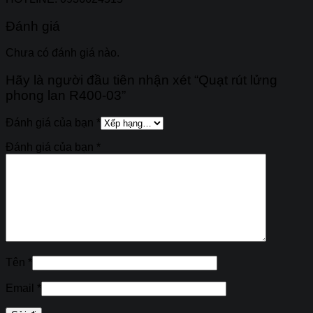
Đánh giá
Chưa có đánh giá nào.
Hãy là người đầu tiên nhận xét “Quạt rút lửng
phong lan R400-03”
Đánh giá của bạn
*
Đánh giá của bạn
*
Tên
*
Email
*