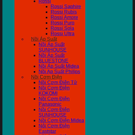
Rossi
Rossi Saphire
Rossi Rubis
Rossi Amore
Rossi Puro
Rossi Sola
Rossi Ultra
Nồi Áp Suất
Nồi Áp Suất
SUNHOUSE
Nồi Áp Suất
BLUESTONE
Nồi Áp Suất Midea
Nồi Ap Suất Philips
Nồi Cơm Điện
Nồi Cơm Điên Tử
Nồi Cơm Điện
KOKOMI
Nồi Cơm Điện
Panasonic
Nồi Cơm Điện
SUNHOUSE
Nồi Cơm Điện Midea
Nôi Cơm Điện
Eaststar