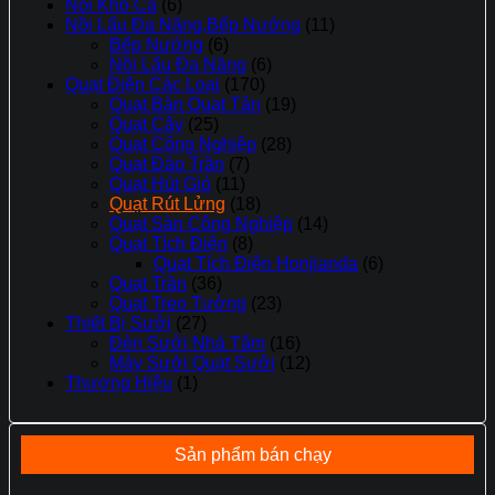
Nồi Kho Cá
(6)
Nồi Lẩu Đa Năng,Bếp Nướng
(11)
Bếp Nướng
(6)
Nồi Lẩu Đa Năng
(6)
Quạt Điện Các Loại
(170)
Quạt Bàn Quạt Tản
(19)
Quạt Cây
(25)
Quạt Công Nghiệp
(28)
Quạt Đảo Trần
(7)
Quạt Hút Gió
(11)
Quạt Rút Lửng
(18)
Quạt Sàn Công Nghiệp
(14)
Quạt Tích Điện
(8)
Quạt Tích Điện Honjianda
(6)
Quạt Trần
(36)
Quạt Treo Tường
(23)
Thiết Bị Sưởi
(27)
Đèn Sưởi Nhà Tắm
(16)
Máy Sưởi Quạt Sưởi
(12)
Thương Hiệu
(1)
Sản phẩm bán chạy