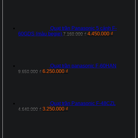
Quạt trần Panasonic 5 cánh F-
Giá
Giá
60GDS (màu begie)
4.450.000
₫
7.160.000
₫
gốc
hiện
là:
tại
7.160.000 ₫.
là:
4.450.000 ₫
Quạt trần panasonic F-60HAN
Giá
Giá
6.250.000
₫
9.650.000
₫
gốc
hiện
là:
tại
9.650.000 ₫.
là:
6.250.000 ₫.
Quạt trần Panasonic F‑48CZL
Giá
Giá
3.250.000
₫
4.640.000
₫
gốc
hiện
là:
tại
4.640.000 ₫.
là:
3.250.000 ₫.