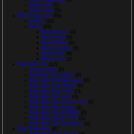
Bếp từ đôi
(1)
Bếp từ đơn
(5)
Bình Nóng Lạnh
(56)
Ariston
(18)
Rossi
(28)
Rossi Amore
(0)
Rossi Puro
(6)
Rossi Rubis
(6)
Rossi Saphire
(6)
Rossi Sola
(6)
Rossi Ultra
(2)
Bình Siêu Tốc
(12)
Ấm siêu điện
(0)
Bình Siêu Tốc AQUA
(0)
Bình Siêu Tốc Bluestone
(0)
Bình Siêu Tốc Golsun
(0)
Bình Siêu Tốc Hikari
(0)
Bình Siêu Tốc jiplai
(4)
Bình Siêu Tốc Lock & Lock
(0)
Bình Siêu Tốc Matika
(1)
Bình Siêu Tốc RAPIDO
(0)
Bình Siêu Tốc Rẻ Tiền
(1)
Bình Siêu Tốc Sunhouse
(1)
Bình Thủy Điện
(6)