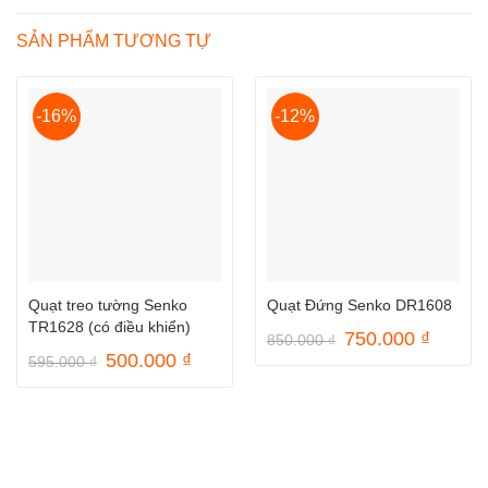
SẢN PHẨM TƯƠNG TỰ
-16%
-12%
Quạt treo tường Senko
Quạt Đứng Senko DR1608
TR1628 (có điều khiển)
Giá
Giá
750.000
₫
850.000
₫
gốc
hiện
Giá
Giá
500.000
₫
595.000
₫
là:
tại
gốc
hiện
850.000 ₫.
là:
là:
tại
750.00
595.000 ₫.
là:
500.000 ₫.