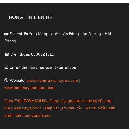
THÔNG TIN LIÊN HỆ
🏡 Địa chỉ:
Đường Máng Nước - An Đồng - An Dương - Hải
Phòng.
☎ Điện thoại: 0936624515
📧 Email:
dienmaynamquan@gmail.com
🌎 Website:
www.dienmaynamquan.com
|
www.dienmaynamquan.com
Quạt Trần PANASONIC, Quạt cây, quạt treo tường
|
Nồi cơm
điện,Máy xay sinh tố
|
Bếp Từ ,ấm siêu tốc
|
Và rất nhiều sản
phẩm điện gia dụng khác