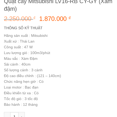
Quạt cây Mitsubishi LV16-RB CY-GY (Xám
đậm)
Giá
Giá
2.250.000
1.870.000
₫
₫
gốc
hiện
THÔNG SỐ KỸ THUẬT
là:
tại
Hãng sản xuất :
Mitsubishi
2.250.000 ₫.
là:
Xuất xứ :
Thái Lan
1.870.000 ₫.
Công suất :
47 W
Lưu lượng gió :
100m3/phút
Màu sắc :
Xám Đậm
Sải cánh :
40cm
Số lượng cánh :
3 cánh
Độ cao điều chỉnh :
(121 – 140cm)
Chức năng hẹn giờ :
Có
Loại motor :
Bạc đạn
Điều khiển từ xa :
Có
Tốc độ gió : 3
tốc độ
Bảo hành :
12 tháng
Quạt cây Mitsubishi LV16-RB CY-GY (Xám đậm) số lượng