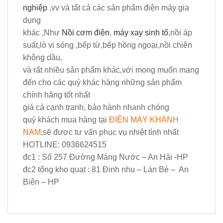
nghiệp
,vv và tất cả các sản phẩm điện máy gia
dụng
khác ,Như
Nồi cơm điện
,
máy xay sinh tố
,nồi áp
suất,lò vi sóng ,bếp từ,bếp hồng ngoại,nồi chiên
không dầu,
và rất nhiều sản phẩm khác,với mong muốn mang
đến cho các quý khác hàng những sản phẩm
chính hãng tốt nhất
giá cả cạnh tranh, bảo hành nhanh chóng
quý khách mua hàng tại
ĐIỆN MÁY KHÁNH
NAM
,sẽ được tư vấn phục vụ nhiệt tình nhất
HOTLINE:
0936624515
đc1 : Số 257 Đường Máng Nước – An Hải -HP
đc2 tổng kho quạt : 81 Đinh nhu – Lán Bè – An
Biên – HP