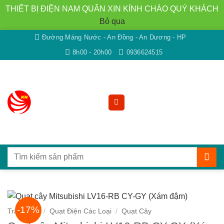
THIẾT BỊ ĐIỆN NAM QUÂN XIN KÍNH CHÀO QUÝ KHÁCH
Bỏ qua
Bỏ
Đường Máng Nước - An Đồng - An Dương - HP
qua
8h00 - 20h00
0936624515
nội
dung
Tìm
kiếm:
-17%
Trang chủ
/
Quạt Điện Các Loại
/
Quạt Cây