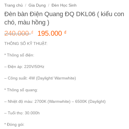
Trang chủ
/
Gia Dụng
/
Đèn Học Sinh
Đèn bàn Điện Quang ĐQ DKL06 ( kiểu con
chó, màu hồng )
Giá
Giá
240.000
195.000
₫
₫
gốc
hiện
THÔNG SỐ KỸ THUẬT:
là:
tại
240.000 ₫.
là:
* Thông số điện:
195.000 ₫.
– Điện áp: 220V/50Hz
– Công suất: 4W (Daylight/ Warmwhite)
* Thông số quang:
– Nhiệt độ màu: 2700K (Warmwhite) – 6500K (Daylight)
– Tuổi thọ: 30.000h
* Đóng gói: