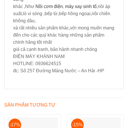
khác ,Như
Nồi cơm điện
,
máy xay sinh tố
,nồi áp
suất,lò vi sóng ,bếp từ,bếp hồng ngoại,nồi chiên
không dầu,
và rất nhiều sản phẩm khác,với mong muốn mang
đến cho các quý khác hàng những sản phẩm
chính hãng tốt nhất
giá cả cạnh tranh, bảo hành nhanh chóng
ĐIỆN MÁY KHÁNH NAM
HOTLINE:
0936624515
đc: Số 257 Đường Máng Nước – An Hải -HP
SẢN PHẨM TƯƠNG TỰ
-17%
-15%