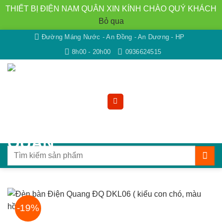
THIẾT BỊ ĐIỆN NAM QUÂN XIN KÍNH CHÀO QUÝ KHÁCH
Bỏ qua
Bỏ
Đường Máng Nước - An Đồng - An Dương - HP
qua
8h00 - 20h00
0936624515
nội
dung
Tìm
kiếm:
-19%