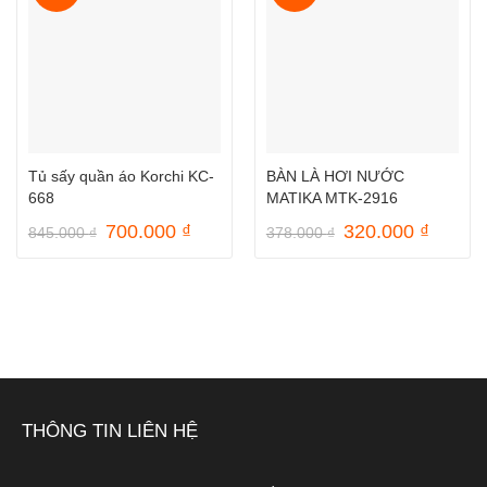
Tủ sấy quần áo Korchi KC-
BÀN LÀ HƠI NƯỚC
668
MATIKA MTK-2916
Giá
Giá
Giá
Giá
700.000
₫
320.000
₫
845.000
₫
378.000
₫
gốc
hiện
gốc
hiện
là:
tại
là:
tại
845.000 ₫.
là:
378.000 ₫.
là:
700.000 ₫.
320.00
THÔNG TIN LIÊN HỆ