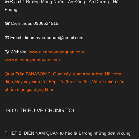
🏡 Địa chỉ:
Đường Máng Nước - An Đồng - An Dương - Hải
Phòng.
☎ Điện thoại: 0936624515
📧 Email:
dienmaynamquan@gmail.com
🌎 Website:
www.dienmaynamquan.com
|
www.dienmaynamquan.com
Quạt Trần PANASONIC, Quạt cây, quạt treo tường
|
Nồi cơm
điện,Máy xay sinh tố
|
Bếp Từ ,ấm siêu tốc
|
Và rất nhiều sản
phẩm điện gia dụng khác
GIỚI THIỆU VỀ CHÚNG TÔI
THIẾT BỊ ĐIỆN NAM QUÂN tự hào là 1 trong những đơn vị cung