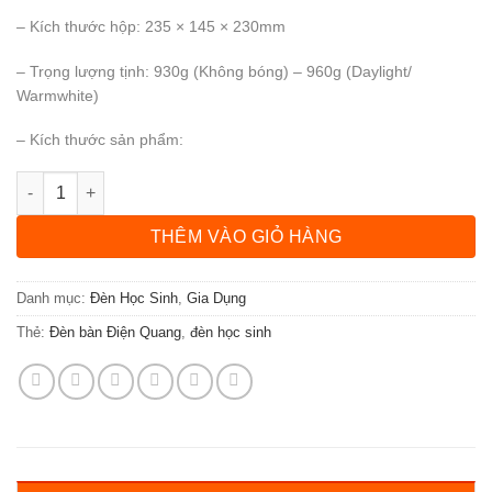
– Kích thước hộp: 235 × 145 × 230mm
– Trọng lượng tịnh: 930g (Không bóng) – 960g (Daylight/
Warmwhite)
– Kích thước sản phẩm:
Đèn bàn Điện Quang ĐQ DKL06 ( kiểu con chó, màu hồng ) số 
THÊM VÀO GIỎ HÀNG
Danh mục:
Đèn Học Sinh
,
Gia Dụng
Thẻ:
Đèn bàn Điện Quang
,
đèn học sinh