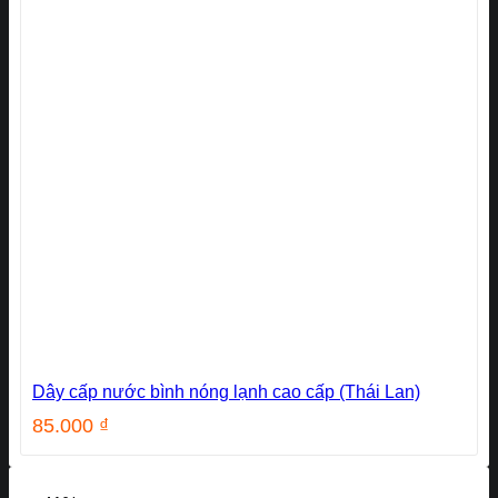
Dây cấp nước bình nóng lạnh cao cấp (Thái Lan)
85.000
₫