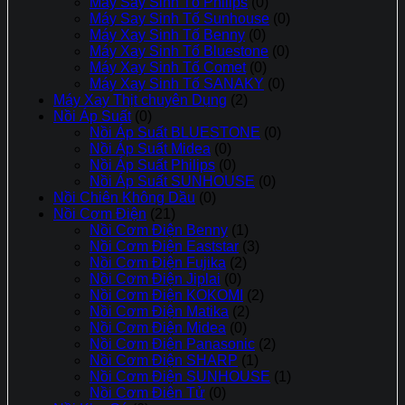
Máy Say Sinh Tố Philips
(0)
Máy Say Sinh Tố Sunhouse
(0)
Máy Xay Sinh Tố Benny
(0)
Máy Xay Sinh Tố Bluestone
(0)
Máy Xay Sinh Tố Comet
(0)
Máy Xay Sinh Tố SANAKY
(0)
Máy Xay Thịt chuyên Dụng
(2)
Nồi Áp Suất
(0)
Nồi Áp Suất BLUESTONE
(0)
Nồi Áp Suất Midea
(0)
Nồi Áp Suất Philips
(0)
Nồi Áp Suất SUNHOUSE
(0)
Nồi Chiên Không Dầu
(0)
Nồi Cơm Điện
(21)
Nồi Cơm Điện Benny
(1)
Nồi Cơm Điện Eaststar
(3)
Nồi Cơm Điện Fujika
(2)
Nồi Cơm Điện Jiplai
(0)
Nồi Cơm Điện KOKOMI
(2)
Nồi Cơm Điện Matika
(2)
Nồi Cơm Điện Midea
(0)
Nồi Cơm Điện Panasonic
(2)
Nồi Cơm Điện SHARP
(1)
Nồi Cơm Điện SUNHOUSE
(1)
Nồi Cơm Điên Tử
(0)