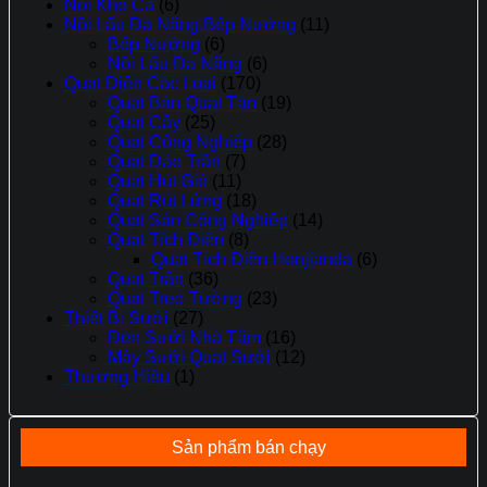
Nồi Kho Cá
(6)
Nồi Lẩu Đa Năng,Bếp Nướng
(11)
Bếp Nướng
(6)
Nồi Lẩu Đa Năng
(6)
Quạt Điện Các Loại
(170)
Quạt Bàn Quạt Tản
(19)
Quạt Cây
(25)
Quạt Công Nghiệp
(28)
Quạt Đảo Trần
(7)
Quạt Hút Gió
(11)
Quạt Rút Lửng
(18)
Quạt Sàn Công Nghiệp
(14)
Quạt Tích Điện
(8)
Quạt Tích Điện Honjianda
(6)
Quạt Trần
(36)
Quạt Treo Tường
(23)
Thiết Bị Sưởi
(27)
Đèn Sưởi Nhà Tắm
(16)
Máy Sưởi Quạt Sưởi
(12)
Thương Hiệu
(1)
Sản phẩm bán chạy