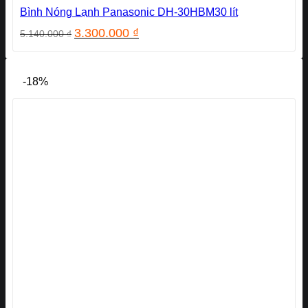
Bình Nóng Lạnh Panasonic DH-30HBM30 lít
Giá
Giá
3.300.000
₫
5.140.000
₫
gốc
hiện
là:
tại
5.140.000 ₫.
là:
-18%
3.300.000 ₫.