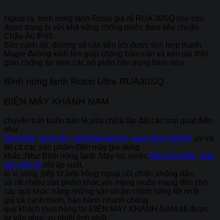
Ngoài ra, bình nóng lạnh Rossi giá rẻ RUA 30SQ này còn
được trang bị với khả năng chống nước theo tiêu chuẩn
Châu Âu IP65.
Bên cạnh đó, đường xả cặn tiện ích được tích hợp thanh
Magie đường kính lớn giúp chống bám cặn và kéo dài thời
gian chống ăn mòn các bộ phận bên trong bình nữa.
Bình nóng lạnh Rossi Ultra RUA30SQ
ĐIỆN MÁY KHÁNH NAM
chuyên bán buôn bán lẻ,sửa chữa lắp đặt các loại quạt điện
như
Quạt trần
,
quạt cây
quạt treo tường
,
quạt công nghiệp
,vv và
tất cả các sản phẩm điện máy gia dụng
khác ,Như
Bình nóng lạnh .Máy lọc nước,
Nồi cơm điện
,
máy
xay sinh tố
,nồi áp suất,
lò vi sóng ,bếp từ,bếp hồng ngoại,nồi chiên không dầu,
và rất nhiều sản phẩm khác,với mong muốn mang đến cho
các quý khác hàng những sản phẩm chính hãng tốt nhất
giá cả cạnh tranh, bảo hành nhanh chóng
quý khách mua hàng tại
ĐIỆN MÁY KHÁNH NAM
,sẽ được
tư vấn phục vụ nhiệt tình nhất