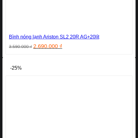
Bình nóng lạnh Ariston SL2 20R AG+20lít
Giá
Giá
2.690.000
₫
3.590.000
₫
gốc
hiện
là:
tại
3.590.000 ₫.
là:
-25%
2.690.000 ₫.