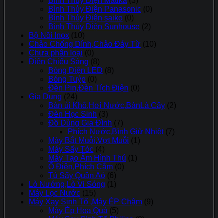
Bình Thủy Điện Matika
(3)
Bình Thủy Điện Panasonic
(0)
Bình Thủy Điện saiko
(0)
Bình Thủy Điện Sunhouse
(2)
Bộ Nồi Inox
(10)
Chảo Chống Dính,Chảo Đáy Từ
(10)
Chưa phân loại
(0)
Điện Chiếu Sáng
(8)
Bóng Điện LED
(8)
Bóng Tuýp
(0)
Đèn Pin,Đèn Tích Điện
(0)
Gia Dụng
(24)
Bàn ủi Khô,Hơi Nước,BànLà Cây
(2)
Đèn Học Sinh
(3)
Đồ Dùng Gia Đình
(7)
Phích Nước,Bình Giữ Nhiệt
(7)
Máy Bắt Muỗi,Vợt Muỗi
(1)
Máy Sấy Tóc
(4)
Máy Tạo Ẩm Hình Thú
(1)
Ổ Điện,Phích Cắm
(0)
Tủ Sấy Quần Aó
(6)
Lò Nướng,Lò Vi Sóng
(1)
Máy Lọc Nước
(15)
Máy Xay Sinh Tố ,Máy ÉP Chậm
(9)
Máy Ép Hoa Quả
(5)