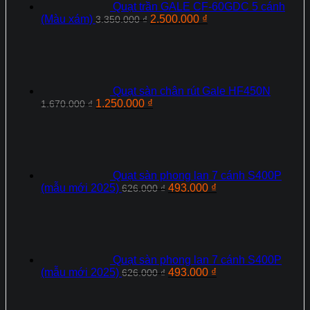
Quạt trần GALE CF-60GDC 5 cánh
Giá
Giá
(Màu xám)
2.500.000
₫
3.350.000
₫
gốc
hiện
là:
tại
3.350.000 ₫.
là:
2.500.000 ₫.
Quạt sàn chân rút Gale HF450N
Giá
Giá
1.250.000
₫
1.670.000
₫
gốc
hiện
là:
tại
1.670.000 ₫.
là:
1.250.000 ₫.
Quạt sàn phong lan 7 cánh S400P
Giá
Giá
(mẫu mới 2025)
493.000
₫
626.000
₫
gốc
hiện
là:
tại
626.000 ₫.
là:
493.000 ₫.
Quạt sàn phong lan 7 cánh S400P
Giá
Giá
(mẫu mới 2025)
493.000
₫
626.000
₫
gốc
hiện
là:
tại
626.000 ₫.
là: