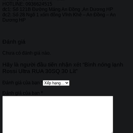
HOTLINE:
0936624515
đc1: Số 121B Đường Máng An Đồng ,An Dương HP
đc2: Số 28 Ngõ 1 xóm đông Vĩnh Khê – An Đồng – An
Dương HP
Đánh giá
Chưa có đánh giá nào.
Hãy là người đầu tiên nhận xét “Bình nóng lạnh
Rossi Ultra RUA 30SQ 30 Lít”
Đánh giá của bạn
*
Đánh giá của bạn
*