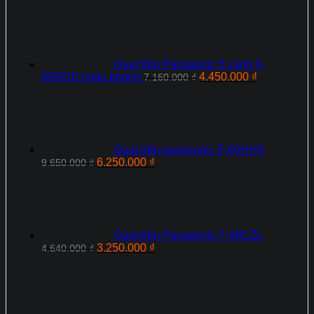
Quạt trần Panasonic 5 cánh F-
Giá
Giá
60GDS (màu begie)
4.450.000
₫
7.160.000
₫
gốc
hiện
là:
tại
7.160.000 ₫.
là:
4.450.000 ₫
Quạt trần panasonic F-60HAN
Giá
Giá
6.250.000
₫
9.650.000
₫
gốc
hiện
là:
tại
9.650.000 ₫.
là:
6.250.000 ₫.
Quạt trần Panasonic F‑48CZL
Giá
Giá
3.250.000
₫
4.640.000
₫
gốc
hiện
là:
tại
4.640.000 ₫.
là:
3.250.000 ₫.