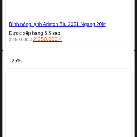
Bình nóng lạnh Ariston Blu 20SL Ngang 20lít
Được xếp hạng
5
5 sao
Giá
Giá
2.350.000
₫
3.150.000
₫
gốc
hiện
là:
tại
3.150.000 ₫.
là:
-25%
2.350.000 ₫.