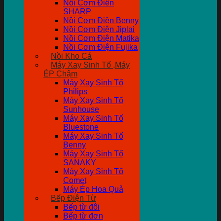
Nồi Cơm Điên
SHARP
Nồi Cơm Điện Benny
Nồi Cơm Điện Jiplai
Nồi Cơm Điện Matika
Nồi Cơm Điện Fujika
Nồi Kho Cá
Máy Xay Sinh Tố ,Máy
ÉP Chậm
Máy Xay Sinh Tố
Philips
Máy Xay Sinh Tố
Sunhouse
Máy Xay Sinh Tố
Bluestone
Máy Xay Sinh Tố
Benny
Máy Xay Sinh Tố
SANAKY
Máy Xay Sinh Tố
Comet
Máy Ép Hoa Quả
Bếp Điện Từ
Bếp từ đôi
Bếp từ đơn