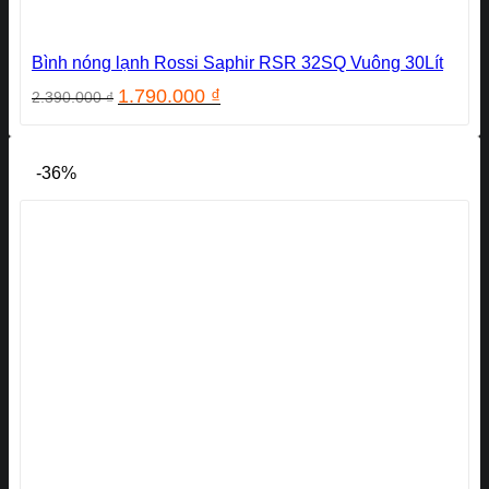
Bình nóng lạnh Rossi Saphir RSR 32SQ Vuông 30Lít
Giá
Giá
1.790.000
₫
2.390.000
₫
gốc
hiện
là:
tại
2.390.000 ₫.
là:
-36%
1.790.000 ₫.