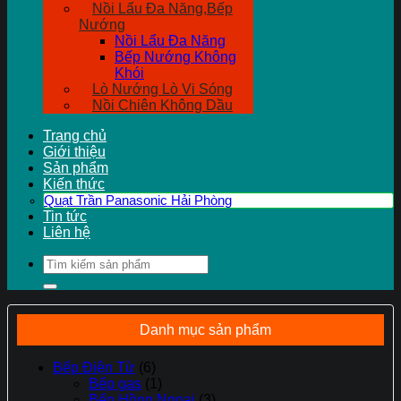
Nồi Lẩu Đa Năng,Bếp
Nướng
Nồi Lẩu Đa Năng
Bếp Nướng Không
Khói
Lò Nướng Lò Vi Sóng
Nồi Chiên Không Dầu
Trang chủ
Giới thiệu
Sản phẩm
Kiến thức
Quạt Trần Panasonic Hải Phòng
Tin tức
Liên hệ
Tìm
kiếm:
Danh mục sản phẩm
Bếp Điện Từ
(6)
Bếp gas
(1)
Bếp Hồng Ngoại
(3)