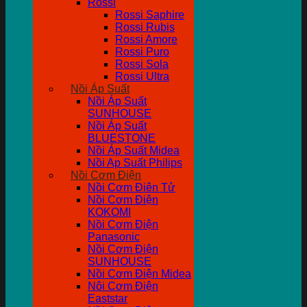
Rossi
Rossi Saphire
Rossi Rubis
Rossi Amore
Rossi Puro
Rossi Sola
Rossi Ultra
Nồi Áp Suất
Nồi Áp Suất
SUNHOUSE
Nồi Áp Suất
BLUESTONE
Nồi Áp Suất Midea
Nồi Ap Suất Philips
Nồi Cơm Điện
Nồi Cơm Điên Tử
Nồi Cơm Điện
KOKOMI
Nồi Cơm Điện
Panasonic
Nồi Cơm Điện
SUNHOUSE
Nồi Cơm Điện Midea
Nôi Cơm Điện
Eaststar