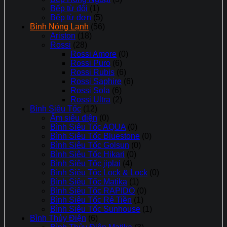
Bếp từ đôi
(1)
Bếp từ đơn
(5)
Bình Nóng Lạnh
(56)
Ariston
(18)
Rossi
(28)
Rossi Amore
(0)
Rossi Puro
(6)
Rossi Rubis
(6)
Rossi Saphire
(6)
Rossi Sola
(6)
Rossi Ultra
(2)
Bình Siêu Tốc
(12)
Ấm siêu điện
(0)
Bình Siêu Tốc AQUA
(0)
Bình Siêu Tốc Bluestone
(0)
Bình Siêu Tốc Golsun
(0)
Bình Siêu Tốc Hikari
(0)
Bình Siêu Tốc jiplai
(4)
Bình Siêu Tốc Lock & Lock
(0)
Bình Siêu Tốc Matika
(1)
Bình Siêu Tốc RAPIDO
(0)
Bình Siêu Tốc Rẻ Tiền
(1)
Bình Siêu Tốc Sunhouse
(1)
Bình Thủy Điện
(6)