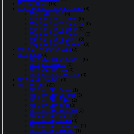
Máy Lọc Nước
(15)
Máy Xay Sinh Tố ,Máy ÉP Chậm
(9)
Máy Ép Hoa Quả
(5)
Máy Say Sinh Tố Philips
(0)
Máy Say Sinh Tố Sunhouse
(0)
Máy Xay Sinh Tố Benny
(0)
Máy Xay Sinh Tố Bluestone
(0)
Máy Xay Sinh Tố Comet
(0)
Máy Xay Sinh Tố SANAKY
(0)
Máy Xay Thịt chuyên Dụng
(2)
Nồi Áp Suất
(0)
Nồi Áp Suất BLUESTONE
(0)
Nồi Áp Suất Midea
(0)
Nồi Áp Suất Philips
(0)
Nồi Áp Suất SUNHOUSE
(0)
Nồi Chiên Không Dầu
(0)
Nồi Cơm Điện
(21)
Nồi Cơm Điện Benny
(1)
Nồi Cơm Điện Eaststar
(3)
Nồi Cơm Điện Fujika
(2)
Nồi Cơm Điện Jiplai
(0)
Nồi Cơm Điện KOKOMI
(2)
Nồi Cơm Điện Matika
(2)
Nồi Cơm Điện Midea
(0)
Nồi Cơm Điện Panasonic
(2)
Nồi Cơm Điện SHARP
(1)