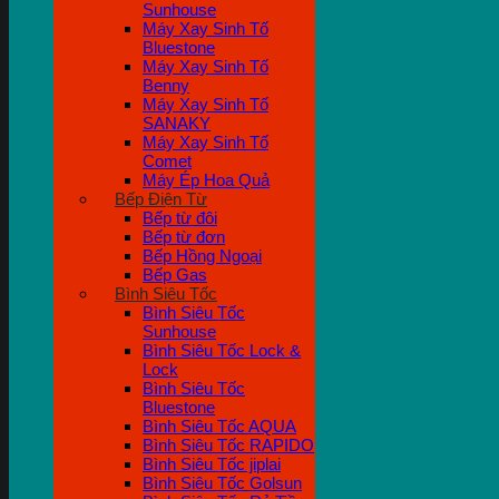
Sunhouse
Máy Xay Sinh Tố
Bluestone
Máy Xay Sinh Tố
Benny
Máy Xay Sinh Tố
SANAKY
Máy Xay Sinh Tố
Comet
Máy Ép Hoa Quả
Bếp Điện Từ
Bếp từ đôi
Bếp từ đơn
Bếp Hồng Ngoại
Bếp Gas
Bình Siêu Tốc
Bình Siêu Tốc
Sunhouse
Bình Siêu Tốc Lock &
Lock
Bình Siêu Tốc
Bluestone
Bình Siêu Tốc AQUA
Bình Siêu Tốc RAPIDO
Bình Siêu Tốc jiplai
Bình Siêu Tốc Golsun