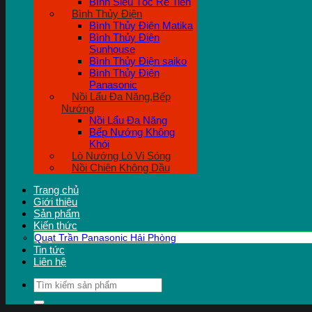
Bình Siêu Tốc Rẻ Tiền
Bình Thủy Điện
Bình Thủy Điện Matika
Bình Thủy Điện
Sunhouse
Bình Thủy Điện saiko
Bình Thủy Điện
Panasonic
Nồi Lẩu Đa Năng,Bếp
Nướng
Nồi Lẩu Đa Năng
Bếp Nướng Không
Khói
Lò Nướng Lò Vi Sóng
Nồi Chiên Không Dầu
Trang chủ
Giới thiệu
Sản phẩm
Kiến thức
Quạt Trần Panasonic Hải Phòng
Tin tức
Liên hệ
Tìm
kiếm: