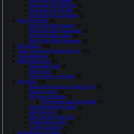
Bình Siêu Tốc Matika
(1)
Bình Siêu Tốc RAPIDO
(0)
Bình Siêu Tốc Rẻ Tiền
(1)
Bình Siêu Tốc Sunhouse
(1)
Bình Thủy Điện
(6)
Bình Thủy Điện Matika
(3)
Bình Thủy Điện Panasonic
(0)
Bình Thủy Điện saiko
(0)
Bình Thủy Điện Sunhouse
(2)
Bộ Nồi Inox
(10)
Chảo Chống Dính,Chảo Đáy Từ
(10)
Chưa phân loại
(0)
Điện Chiếu Sáng
(8)
Bóng Điện LED
(8)
Bóng Tuýp
(0)
Đèn Pin,Đèn Tích Điện
(0)
Gia Dụng
(24)
Bàn ủi Khô,Hơi Nước,BànLà Cây
(2)
Đèn Học Sinh
(3)
Đồ Dùng Gia Đình
(7)
Phích Nước,Bình Giữ Nhiệt
(7)
Máy Bắt Muỗi,Vợt Muỗi
(1)
Máy Sấy Tóc
(4)
Máy Tạo Ẩm Hình Thú
(1)
Ổ Điện,Phích Cắm
(0)
Tủ Sấy Quần Aó
(6)
Lò Nướng,Lò Vi Sóng
(1)