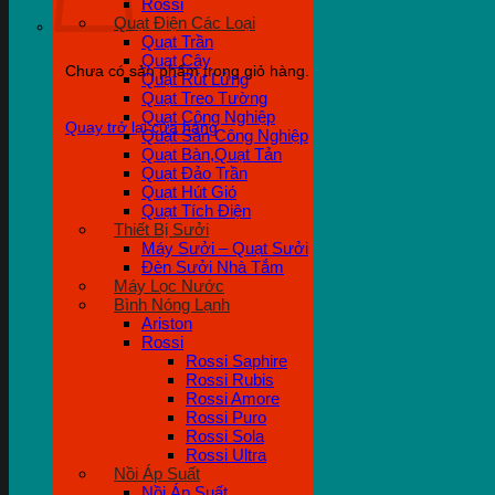
Rossi
Quạt Điện Các Loại
Quạt Trần
Quạt Cây
Chưa có sản phẩm trong giỏ hàng.
Quạt Rút Lửng
Quạt Treo Tường
Quạt Công Nghiệp
Quay trở lại cửa hàng
Quạt Sàn Công Nghiệp
Quạt Bàn,Quạt Tản
Quạt Đảo Trần
Quạt Hút Gió
Quạt Tích Điện
Thiết Bị Sưởi
Máy Sưởi – Quạt Sưởi
Đèn Sưởi Nhà Tắm
Máy Lọc Nước
Bình Nóng Lạnh
Ariston
Rossi
Rossi Saphire
Rossi Rubis
Rossi Amore
Rossi Puro
Rossi Sola
Rossi Ultra
Nồi Áp Suất
Nồi Áp Suất