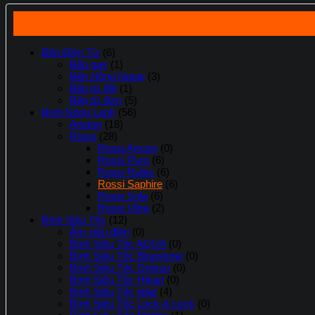
Bếp Điện Từ
(6)
Bếp gas
(1)
Bếp Hồng Ngoại
(3)
Bếp từ đôi
(1)
Bếp từ đơn
(5)
Bình Nóng Lạnh
(56)
Ariston
(18)
Rossi
(28)
Rossi Amore
(0)
Rossi Puro
(6)
Rossi Rubis
(6)
Rossi Saphire
(6)
Rossi Sola
(6)
Rossi Ultra
(2)
Bình Siêu Tốc
(12)
Ấm siêu điện
(0)
Bình Siêu Tốc AQUA
(0)
Bình Siêu Tốc Bluestone
(0)
Bình Siêu Tốc Golsun
(0)
Bình Siêu Tốc Hikari
(0)
Bình Siêu Tốc jiplai
(4)
Bình Siêu Tốc Lock & Lock
(0)