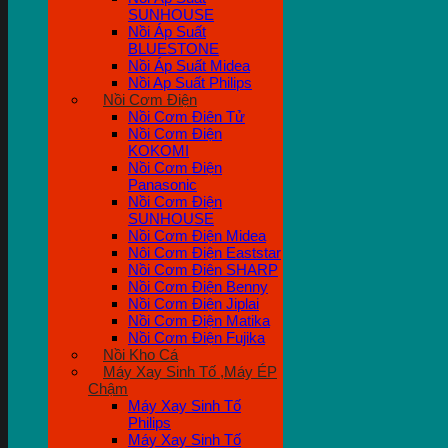
SUNHOUSE
Nồi Áp Suất
BLUESTONE
Nồi Áp Suất Midea
Nồi Ap Suất Philips
Nồi Cơm Điện
Nồi Cơm Điên Tử
Nồi Cơm Điện
KOKOMI
Nồi Cơm Điện
Panasonic
Nồi Cơm Điện
SUNHOUSE
Nồi Cơm Điện Midea
Nôi Cơm Điện Eaststar
Nồi Cơm Điên SHARP
Nồi Cơm Điện Benny
Nồi Cơm Điện Jiplai
Nồi Cơm Điện Matika
Nồi Cơm Điện Fujika
Nồi Kho Cá
Máy Xay Sinh Tố ,Máy ÉP
Chậm
Máy Xay Sinh Tố
Philips
Máy Xay Sinh Tố