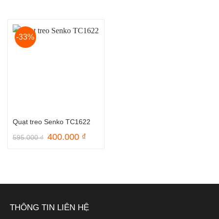
-33%
Quạt treo Senko TC1622
Giá
Giá
400.000
₫
595.000
₫
gốc
hiện
là:
tại
595.000 ₫.
là:
400.000 ₫.
THÔNG TIN LIÊN HỆ