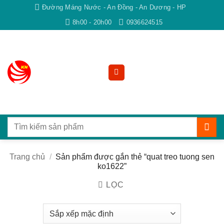
Bỏ
Đường Máng Nước - An Đồng - An Dương - HP
qua
8h00 - 20h00
0936624515
nội
dung
Tìm
kiếm:
Trang chủ
/
Sản phẩm được gắn thẻ “quat treo tuong sen
ko1622”
LỌC