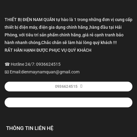
THIẾT BỊ ĐIỆN NAM QUÂN tự hào là 1 trong những đơn vị cung cấp
thiết bị điện máy, điện gia dụng chính hãng ,hàng đầu tại Hải
Phòng, với tiêu trí sản phẩm chính hãng ,giá rẻ cạnh tranh bảo
hành nhanh chóng,Chắc chắn sẽ làm hài lòng quý khách !!!
RẤT HÂN HẠNH ĐƯỢC PHỤC VỤ QUÝ KHÁCH
☎ Hotline 24/7: 0936624515
📧 Email:dienmaynamquan@gmail.com
0936624515
THÔNG TIN LIÊN HỆ