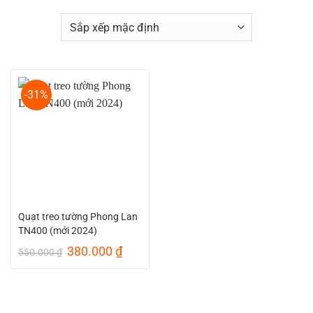
-31%
Quạt treo tường Phong Lan
TN400 (mới 2024)
Giá
Giá
380.000
₫
550.000
₫
gốc
hiện
là:
tại
550.000 ₫.
là:
380.000 ₫.