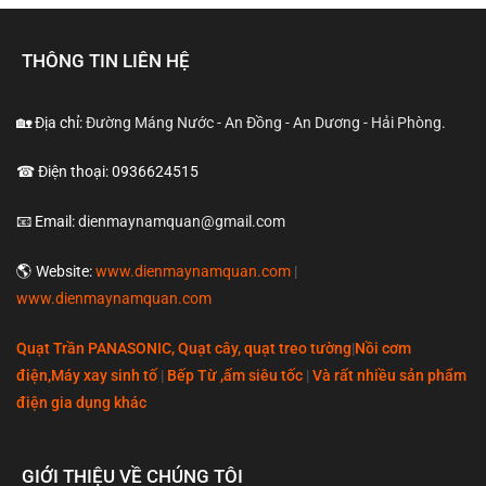
THÔNG TIN LIÊN HỆ
🏡 Địa chỉ:
Đường Máng Nước - An Đồng - An Dương - Hải Phòng.
☎ Điện thoại: 0936624515
📧 Email:
dienmaynamquan@gmail.com
🌎 Website:
www.dienmaynamquan.com
|
www.dienmaynamquan.com
Quạt Trần PANASONIC, Quạt cây, quạt treo tường
|
Nồi cơm
điện,Máy xay sinh tố
|
Bếp Từ ,ấm siêu tốc
|
Và rất nhiều sản phẩm
điện gia dụng khác
GIỚI THIỆU VỀ CHÚNG TÔI