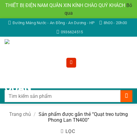
THIẾT BỊ ĐIỆN NAM QUÂN XIN KÍNH CHÀO QUÝ KHÁCH
Bỏ
qua
Bỏ
Đường Máng Nước - An Đồng - An Dương - HP
8h00 - 20h00
qua
0936624515
nội
dung
Tìm
kiếm:
Trang chủ
/
Sản phẩm được gắn thẻ “Quạt treo tường
Phong Lan TN400”
LỌC