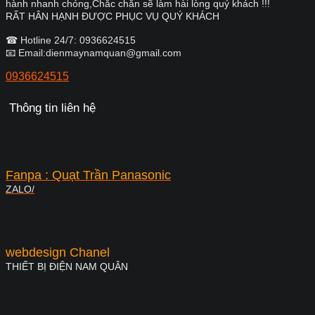
hành nhanh chóng,Chắc chắn sẽ làm hài lòng quý khách !!!
RẤT HÂN HẠNH ĐƯỢC PHỤC VỤ QUÝ KHÁCH
☎ Hotline 24/7: 0936624515
📧 Email:dienmaynamquan@gmail.com
0936624515
Thông tin liên hệ
Fanpa : Quạt Trần Panasonic
ZALO/
webdesign Chanel
THIẾT BỊ ĐIỆN NAM QUÂN