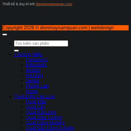
Thiết kế & duy trì bởi
dienmaynamquan.com
Copyright 2026 ©
dienmaynamquan.com | webdesign
Tìm
kiếm:
Thương Hiệu
Panasonic
Mitsubishi
Ariston
HATARI
Senko
Phong Lan
Rossi
Quạt Điện Các Loại
Quạt Trần
Quạt Cây
Quạt Rút Lửng
Quạt Treo Tường
Quạt Công Nghiệp
Quạt Sàn Công Nghiệp