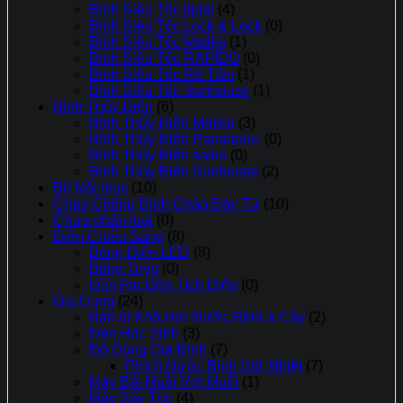
Bình Siêu Tốc jiplai
(4)
Bình Siêu Tốc Lock & Lock
(0)
Bình Siêu Tốc Matika
(1)
Bình Siêu Tốc RAPIDO
(0)
Bình Siêu Tốc Rẻ Tiền
(1)
Bình Siêu Tốc Sunhouse
(1)
Bình Thủy Điện
(6)
Bình Thủy Điện Matika
(3)
Bình Thủy Điện Panasonic
(0)
Bình Thủy Điện saiko
(0)
Bình Thủy Điện Sunhouse
(2)
Bộ Nồi Inox
(10)
Chảo Chống Dính,Chảo Đáy Từ
(10)
Chưa phân loại
(0)
Điện Chiếu Sáng
(8)
Bóng Điện LED
(8)
Bóng Tuýp
(0)
Đèn Pin,Đèn Tích Điện
(0)
Gia Dụng
(24)
Bàn ủi Khô,Hơi Nước,BànLà Cây
(2)
Đèn Học Sinh
(3)
Đồ Dùng Gia Đình
(7)
Phích Nước,Bình Giữ Nhiệt
(7)
Máy Bắt Muỗi,Vợt Muỗi
(1)
Máy Sấy Tóc
(4)