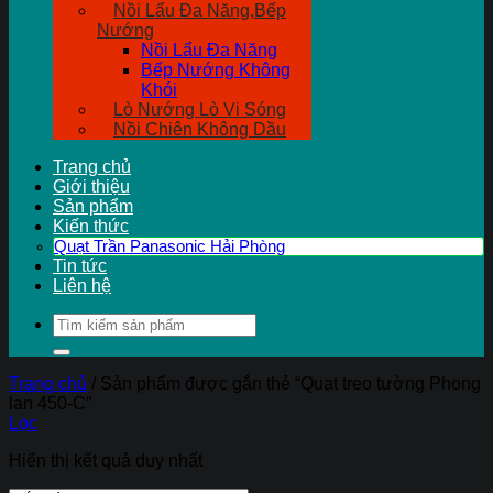
Nồi Lẩu Đa Năng,Bếp
Nướng
Nồi Lẩu Đa Năng
Bếp Nướng Không
Khói
Lò Nướng Lò Vi Sóng
Nồi Chiên Không Dầu
Trang chủ
Giới thiệu
Sản phẩm
Kiến thức
Quạt Trần Panasonic Hải Phòng
Tin tức
Liên hệ
Tìm
kiếm:
Trang chủ
/
Sản phẩm được gắn thẻ “Quạt treo tường Phong
lan 450-C”
Lọc
Hiển thị kết quả duy nhất