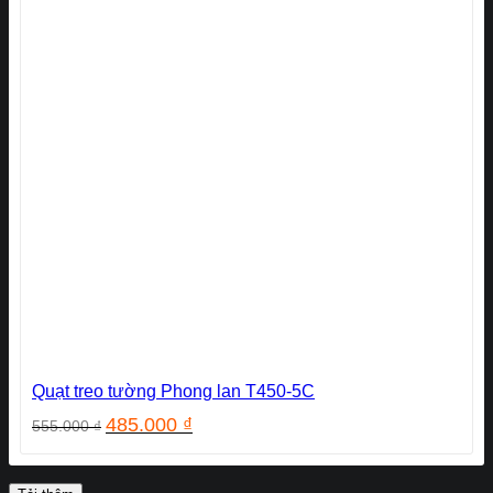
Quạt treo tường Phong lan T450-5C
Giá
Giá
485.000
₫
555.000
₫
gốc
hiện
là:
tại