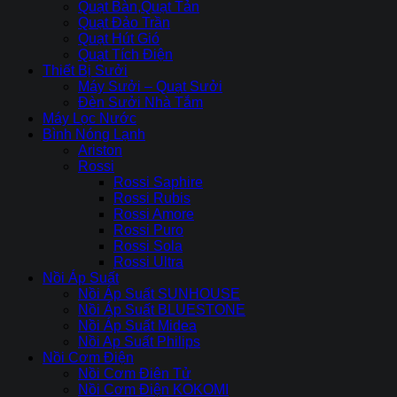
Quạt Bàn,Quạt Tản
Quạt Đảo Trần
Quạt Hút Gió
Quạt Tích Điện
Thiết Bị Sưởi
Máy Sưởi – Quạt Sưởi
Đèn Sưởi Nhà Tắm
Máy Lọc Nước
Bình Nóng Lạnh
Ariston
Rossi
Rossi Saphire
Rossi Rubis
Rossi Amore
Rossi Puro
Rossi Sola
Rossi Ultra
Nồi Áp Suất
Nồi Áp Suất SUNHOUSE
Nồi Áp Suất BLUESTONE
Nồi Áp Suất Midea
Nồi Ap Suất Philips
Nồi Cơm Điện
Nồi Cơm Điên Tử
Nồi Cơm Điện KOKOMI