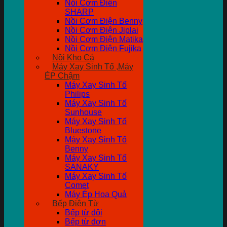
Nồi Cơm Điên
SHARP
Nồi Cơm Điện Benny
Nồi Cơm Điện Jiplai
Nồi Cơm Điện Matika
Nồi Cơm Điện Fujika
Nồi Kho Cá
Máy Xay Sinh Tố ,Máy
ÉP Chậm
Máy Xay Sinh Tố
Philips
Máy Xay Sinh Tố
Sunhouse
Máy Xay Sinh Tố
Bluestone
Máy Xay Sinh Tố
Benny
Máy Xay Sinh Tố
SANAKY
Máy Xay Sinh Tố
Comet
Máy Ép Hoa Quả
Bếp Điện Từ
Bếp từ đôi
Bếp từ đơn