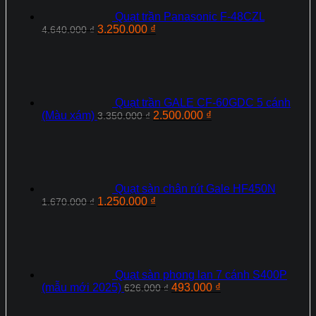
Quạt trần Panasonic F‑48CZL
Giá
Giá
3.250.000
₫
4.640.000
₫
gốc
hiện
là:
tại
4.640.000 ₫.
là:
3.250.000 ₫.
Quạt trần GALE CF-60GDC 5 cánh
Giá
Giá
(Màu xám)
2.500.000
₫
3.350.000
₫
gốc
hiện
là:
tại
3.350.000 ₫.
là:
2.500.000 ₫.
Quạt sàn chân rút Gale HF450N
Giá
Giá
1.250.000
₫
1.670.000
₫
gốc
hiện
là:
tại
1.670.000 ₫.
là:
1.250.000 ₫.
Quạt sàn phong lan 7 cánh S400P
Giá
Giá
(mẫu mới 2025)
493.000
₫
626.000
₫
gốc
hiện
là:
tại