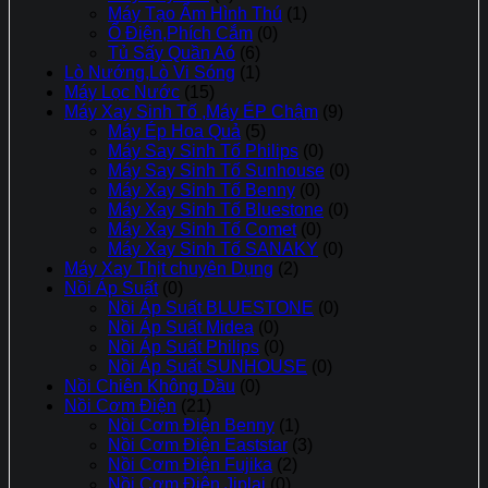
Máy Tạo Ẩm Hình Thú
(1)
Ổ Điện,Phích Cắm
(0)
Tủ Sấy Quần Aó
(6)
Lò Nướng,Lò Vi Sóng
(1)
Máy Lọc Nước
(15)
Máy Xay Sinh Tố ,Máy ÉP Chậm
(9)
Máy Ép Hoa Quả
(5)
Máy Say Sinh Tố Philips
(0)
Máy Say Sinh Tố Sunhouse
(0)
Máy Xay Sinh Tố Benny
(0)
Máy Xay Sinh Tố Bluestone
(0)
Máy Xay Sinh Tố Comet
(0)
Máy Xay Sinh Tố SANAKY
(0)
Máy Xay Thịt chuyên Dụng
(2)
Nồi Áp Suất
(0)
Nồi Áp Suất BLUESTONE
(0)
Nồi Áp Suất Midea
(0)
Nồi Áp Suất Philips
(0)
Nồi Áp Suất SUNHOUSE
(0)
Nồi Chiên Không Dầu
(0)
Nồi Cơm Điện
(21)
Nồi Cơm Điện Benny
(1)
Nồi Cơm Điện Eaststar
(3)
Nồi Cơm Điện Fujika
(2)
Nồi Cơm Điện Jiplai
(0)