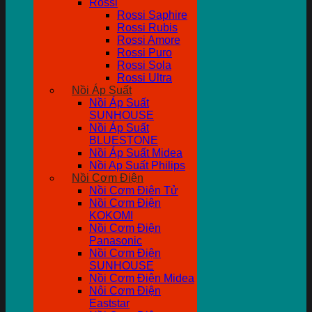
Rossi
Rossi Saphire
Rossi Rubis
Rossi Amore
Rossi Puro
Rossi Sola
Rossi Ultra
Nồi Áp Suất
Nồi Áp Suất
SUNHOUSE
Nồi Áp Suất
BLUESTONE
Nồi Áp Suất Midea
Nồi Ap Suất Philips
Nồi Cơm Điện
Nồi Cơm Điên Tử
Nồi Cơm Điện
KOKOMI
Nồi Cơm Điện
Panasonic
Nồi Cơm Điện
SUNHOUSE
Nồi Cơm Điện Midea
Nôi Cơm Điện
Eaststar