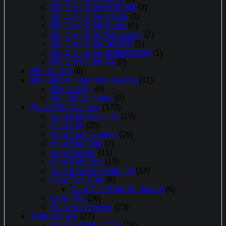
Nồi Cơm Điện KOKOMI
(2)
Nồi Cơm Điện Matika
(2)
Nồi Cơm Điện Midea
(0)
Nồi Cơm Điện Panasonic
(2)
Nồi Cơm Điện SHARP
(1)
Nồi Cơm Điện SUNHOUSE
(1)
Nồi Cơm Điên Tử
(0)
Nồi Kho Cá
(6)
Nồi Lẩu Đa Năng,Bếp Nướng
(11)
Bếp Nướng
(6)
Nồi Lẩu Đa Năng
(6)
Quạt Điện Các Loại
(170)
Quạt Bàn Quạt Tản
(19)
Quạt Cây
(25)
Quạt Công Nghiệp
(28)
Quạt Đảo Trần
(7)
Quạt Hút Gió
(11)
Quạt Rút Lửng
(18)
Quạt Sàn Công Nghiệp
(14)
Quạt Tích Điện
(8)
Quạt Tích Điện Honjianda
(6)
Quạt Trần
(36)
Quạt Treo Tường
(23)
Thiết Bị Sưởi
(27)
Đèn Sưởi Nhà Tắm
(16)