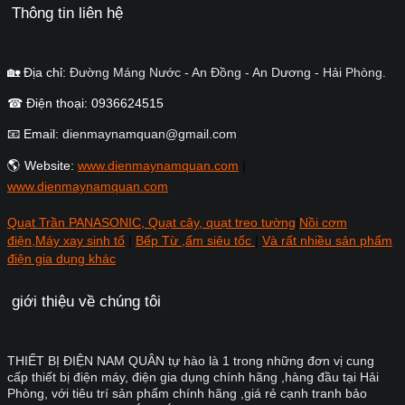
Thông tin liên hệ
🏡 Địa chỉ:
Đường Máng Nước - An Đồng - An Dương - Hải Phòng.
☎ Điện thoại: 0936624515
📧 Email:
dienmaynamquan@gmail.com
🌎 Website:
www.dienmaynamquan.com
|
www.dienmaynamquan.com
Quạt Trần PANASONIC, Quạt cây, quạt treo tường
|
Nồi cơm
điện,Máy xay sinh tố
|
Bếp Từ ,ấm siêu tốc
|
Và rất nhiều sản phẩm
điện gia dụng khác
giới thiệu về chúng tôi
THIẾT BỊ ĐIỆN NAM QUÂN tự hào là 1 trong những đơn vị cung
cấp thiết bị điện máy, điện gia dụng chính hãng ,hàng đầu tại Hải
Phòng, với tiêu trí sản phẩm chính hãng ,giá rẻ cạnh tranh bảo