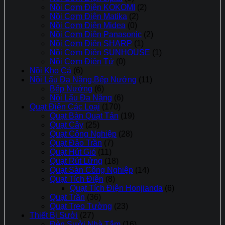
Nồi Cơm Điện KOKOMI
(2)
Nồi Cơm Điện Matika
(2)
Nồi Cơm Điện Midea
(0)
Nồi Cơm Điện Panasonic
(2)
Nồi Cơm Điện SHARP
(1)
Nồi Cơm Điện SUNHOUSE
(1)
Nồi Cơm Điên Tử
(0)
Nồi Kho Cá
(6)
Nồi Lẩu Đa Năng,Bếp Nướng
(11)
Bếp Nướng
(6)
Nồi Lẩu Đa Năng
(6)
Quạt Điện Các Loại
(170)
Quạt Bàn Quạt Tản
(19)
Quạt Cây
(25)
Quạt Công Nghiệp
(28)
Quạt Đảo Trần
(7)
Quạt Hút Gió
(11)
Quạt Rút Lửng
(18)
Quạt Sàn Công Nghiệp
(14)
Quạt Tích Điện
(8)
Quạt Tích Điện Honjianda
(6)
Quạt Trần
(36)
Quạt Treo Tường
(23)
Thiết Bị Sưởi
(27)
Đèn Sưởi Nhà Tắm
(16)