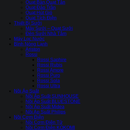
Quạt Bàn,Quạt Tản
Quạt Đảo Trần
Quạt Hút Gió
Quạt Tích Điện
Thiết Bị Sưởi
Máy Sưởi – Quạt Sưởi
Đèn Sưởi Nhà Tắm
Máy Lọc Nước
Bình Nóng Lạnh
Ariston
Rossi
Rossi Saphire
Rossi Rubis
Rossi Amore
Rossi Puro
Rossi Sola
Rossi Ultra
Nồi Áp Suất
Nồi Áp Suất SUNHOUSE
Nồi Áp Suất BLUESTONE
Nồi Áp Suất Midea
Nồi Ap Suất Philips
Nồi Cơm Điện
Nồi Cơm Điên Tử
Nồi Cơm Điện KOKOMI