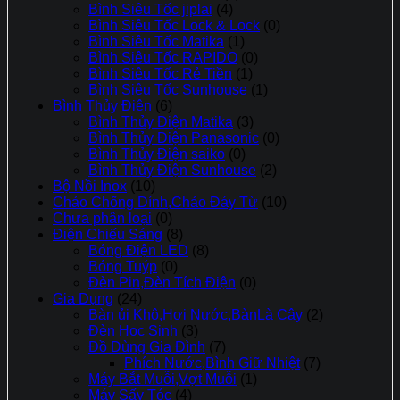
Bình Siêu Tốc jiplai
(4)
Bình Siêu Tốc Lock & Lock
(0)
Bình Siêu Tốc Matika
(1)
Bình Siêu Tốc RAPIDO
(0)
Bình Siêu Tốc Rẻ Tiền
(1)
Bình Siêu Tốc Sunhouse
(1)
Bình Thủy Điện
(6)
Bình Thủy Điện Matika
(3)
Bình Thủy Điện Panasonic
(0)
Bình Thủy Điện saiko
(0)
Bình Thủy Điện Sunhouse
(2)
Bộ Nồi Inox
(10)
Chảo Chống Dính,Chảo Đáy Từ
(10)
Chưa phân loại
(0)
Điện Chiếu Sáng
(8)
Bóng Điện LED
(8)
Bóng Tuýp
(0)
Đèn Pin,Đèn Tích Điện
(0)
Gia Dụng
(24)
Bàn ủi Khô,Hơi Nước,BànLà Cây
(2)
Đèn Học Sinh
(3)
Đồ Dùng Gia Đình
(7)
Phích Nước,Bình Giữ Nhiệt
(7)
Máy Bắt Muỗi,Vợt Muỗi
(1)
Máy Sấy Tóc
(4)