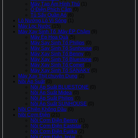
Máy Tạo Ẩm Hình Thú
(1)
Ổ Điện,Phích Cắm
(0)
Tủ Sấy Quần Aó
(6)
Lò Nướng,Lò Vi Sóng
(1)
Máy Lọc Nước
(15)
Máy Xay Sinh Tố ,Máy ÉP Chậm
(9)
Máy Ép Hoa Quả
(5)
Máy Say Sinh Tố Philips
(0)
Máy Say Sinh Tố Sunhouse
(0)
Máy Xay Sinh Tố Benny
(0)
Máy Xay Sinh Tố Bluestone
(0)
Máy Xay Sinh Tố Comet
(0)
Máy Xay Sinh Tố SANAKY
(0)
Máy Xay Thịt chuyên Dụng
(2)
Nồi Áp Suất
(0)
Nồi Áp Suất BLUESTONE
(0)
Nồi Áp Suất Midea
(0)
Nồi Áp Suất Philips
(0)
Nồi Áp Suất SUNHOUSE
(0)
Nồi Chiên Không Dầu
(0)
Nồi Cơm Điện
(21)
Nồi Cơm Điện Benny
(1)
Nồi Cơm Điện Eaststar
(3)
Nồi Cơm Điện Fujika
(2)
Nồi Cơm Điện Jiplai
(0)