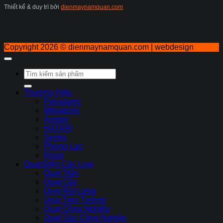
Thiết kế & duy trì bởi
dienmaynamquan.com
Copyright 2026 ©
dienmaynamquan.com | webdesign
Tìm
kiếm:
Thương Hiệu
Panasonic
Mitsubishi
Ariston
HATARI
Senko
Phong Lan
Rossi
Quạt Điện Các Loại
Quạt Trần
Quạt Cây
Quạt Rút Lửng
Quạt Treo Tường
Quạt Công Nghiệp
Quạt Sàn Công Nghiệp