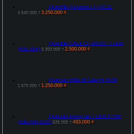
Quạt trần Panasonic F‑48CZL
Giá
Giá
3.250.000
₫
4.640.000
₫
gốc
hiện
là:
tại
4.640.000 ₫.
là:
3.250.000 ₫.
Quạt trần GALE CF-60GDC 5 cánh
Giá
Giá
(Màu xám)
2.500.000
₫
3.350.000
₫
gốc
hiện
là:
tại
3.350.000 ₫.
là:
2.500.000 ₫.
Quạt sàn chân rút Gale HF450N
Giá
Giá
1.250.000
₫
1.670.000
₫
gốc
hiện
là:
tại
1.670.000 ₫.
là:
1.250.000 ₫.
Quạt sàn phong lan 7 cánh S400P
Giá
Giá
(mẫu mới 2025)
493.000
₫
626.000
₫
gốc
hiện
là:
tại