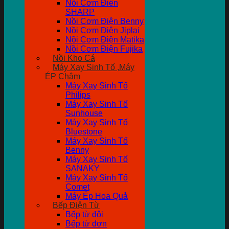
Nồi Cơm Điên
SHARP
Nồi Cơm Điện Benny
Nồi Cơm Điện Jiplai
Nồi Cơm Điện Matika
Nồi Cơm Điện Fujika
Nồi Kho Cá
Máy Xay Sinh Tố ,Máy
ÉP Chậm
Máy Xay Sinh Tố
Philips
Máy Xay Sinh Tố
Sunhouse
Máy Xay Sinh Tố
Bluestone
Máy Xay Sinh Tố
Benny
Máy Xay Sinh Tố
SANAKY
Máy Xay Sinh Tố
Comet
Máy Ép Hoa Quả
Bếp Điện Từ
Bếp từ đôi
Bếp từ đơn