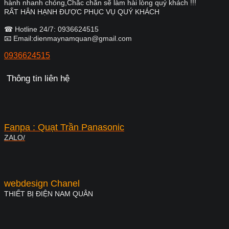
hành nhanh chóng,Chắc chắn sẽ làm hài lòng quý khách !!!
RẤT HÂN HẠNH ĐƯỢC PHỤC VỤ QUÝ KHÁCH
☎ Hotline 24/7: 0936624515
📧 Email:dienmaynamquan@gmail.com
0936624515
Thông tin liên hệ
Fanpa : Quạt Trần Panasonic
ZALO/
webdesign Chanel
THIẾT BỊ ĐIỆN NAM QUÂN