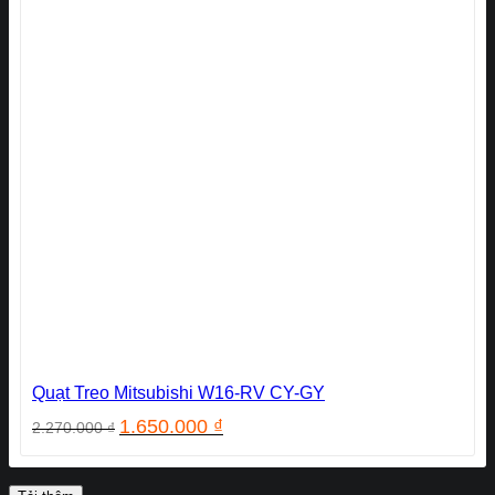
Quạt Treo Mitsubishi W16-RV CY-GY
Giá
Giá
1.650.000
₫
2.270.000
₫
gốc
hiện
là:
tại