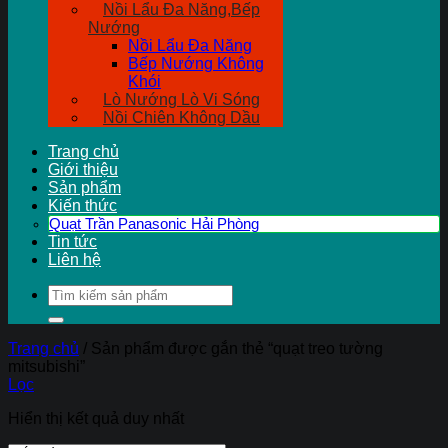
Nồi Lẩu Đa Năng,Bếp
Nướng
Nồi Lẩu Đa Năng
Bếp Nướng Không
Khói
Lò Nướng Lò Vi Sóng
Nồi Chiên Không Dầu
Trang chủ
Giới thiệu
Sản phẩm
Kiến thức
Quạt Trần Panasonic Hải Phòng
Tin tức
Liên hệ
Tìm
kiếm:
Trang chủ
/
Sản phẩm được gắn thẻ “quạt treo tường
mitsubishi”
Lọc
Hiển thị kết quả duy nhất