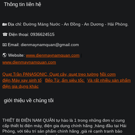
Thông tin liên hệ
🏡 Địa chỉ:
Đường Máng Nước - An Đồng - An Dương - Hải Phòng.
☎ Điện thoại: 0936624515
📧 Email:
dienmaynamquan@gmail.com
🌎 Website:
www.dienmaynamquan.com
|
www.dienmaynamquan.com
Quạt Trần PANASONIC, Quạt cây, quạt treo tường
|
Nồi cơm
điện,Máy xay sinh tố
|
Bếp Từ ,ấm siêu tốc
|
Và rất nhiều sản phẩm
điện gia dụng khác
giới thiệu về chúng tôi
THIẾT BỊ ĐIỆN NAM QUÂN tự hào là 1 trong những đơn vị cung
cấp thiết bị điện máy, điện gia dụng chính hãng ,hàng đầu tại Hải
Phòng, với tiêu trí sản phẩm chính hãng ,giá rẻ cạnh tranh bảo