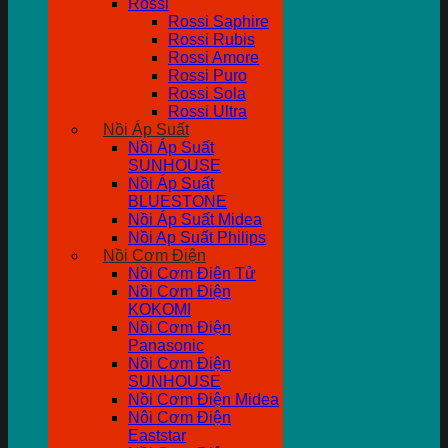
Rossi
Rossi Saphire
Rossi Rubis
Rossi Amore
Rossi Puro
Rossi Sola
Rossi Ultra
Nồi Áp Suất
Nồi Áp Suất
SUNHOUSE
Nồi Áp Suất
BLUESTONE
Nồi Áp Suất Midea
Nồi Ap Suất Philips
Nồi Cơm Điện
Nồi Cơm Điên Tử
Nồi Cơm Điện
KOKOMI
Nồi Cơm Điện
Panasonic
Nồi Cơm Điện
SUNHOUSE
Nồi Cơm Điện Midea
Nôi Cơm Điện
Eaststar