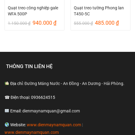
Quạt treo công nghiệp gale
Quạt treo tường Phong lan
WFA 500P
T450-5C
Giá
Giá
Giá
Giá
940.000
₫
485.000
₫
1.150.000
₫
555.000
₫
gốc
hiện
gốc
hiện
là:
tại
là:
tại
1.150.000 ₫.
là:
555.000 ₫.
là:
940.000 ₫.
485.00
THÔNG TIN LIÊN HỆ
Địa chỉ:
Đường Máng Nước - An Đồng - An Dương - Hải Phòng.
☎ Điện thoại: 0936624515
Email:
dienmaynamquan@gmail.com
Website:
www.dienmaynamquan.com
|
www.dienmaynamquan.com