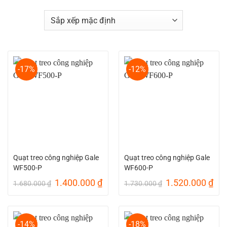
-17%
-12%
Quạt treo công nghiệp Gale
Quạt treo công nghiệp Gale
WF500-P
WF600-P
Giá
Giá
Giá
Giá
1.400.000
₫
1.520.000
₫
1.680.000
₫
1.730.000
₫
gốc
hiện
gốc
hiệ
là:
tại
là:
tại
1.680.000 ₫.
là:
1.730.000 ₫.
là:
1.400.000 ₫.
1.5
-14%
-18%