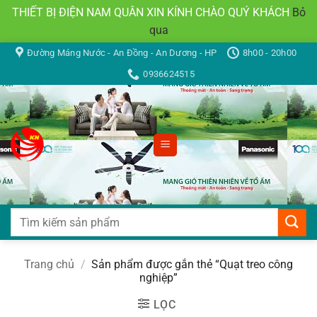
THIẾT BỊ ĐIỆN NAM QUÂN XIN KÍNH CHÀO QUÝ KHÁCH
Bỏ
qua
Bỏ
Đường Máng Nước - An Đồng - An Dương - HP
8h00 - 20h00
qua
0936624515
nội
dung
Tìm
kiếm:
Trang chủ
/
Sản phẩm được gắn thẻ “Quạt treo công
nghiệp”
LỌC