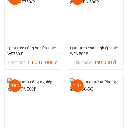
Quạt treo công nghiệp Gale
Quạt treo công nghiệp gale
WF750-P
WFA 500P
Giá
Giá
Giá
Giá
1.710.000
₫
940.000
₫
1.990.000
₫
1.150.000
₫
gốc
hiện
gốc
hiện
là:
tại
là:
tại
1.990.000 ₫.
là:
1.150.000 ₫.
là:
1.710.000 ₫.
940.0
-18%
-13%