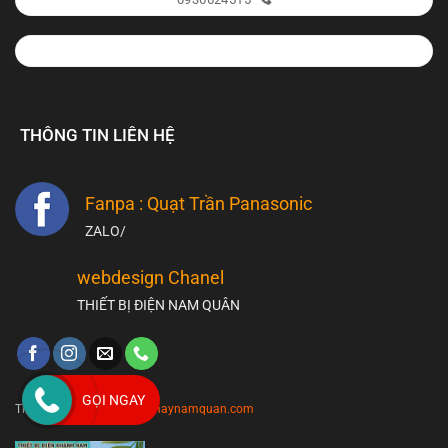
THÔNG TIN LIÊN HỆ
Fanpa : Quạt Trần Panasonic
ZALO/
webdesign Chanel
THIẾT BỊ ĐIỆN NAM QUÂN
GỌI NGAY
Thiết kế & duy trì bởi
dienmaynamquan.com