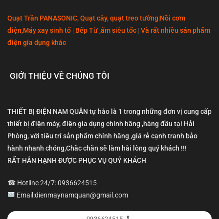
Quạt Trần PANASONIC, Quạt cây, quạt treo tường
|
Nồi cơm
điện,Máy xay sinh tố
|
Bếp Từ ,ấm siêu tốc
|
Và rất nhiều sản phẩm
điện gia dụng khác
GIỚI THIỆU VỀ CHÚNG TÔI
THIẾT BỊ ĐIỆN NAM QUÂN tự hào là 1 trong những đơn vị cung cấp
thiết bị điện máy, điện gia dụng chính hãng ,hàng đầu tại Hải
Phòng, với tiêu trí sản phẩm chính hãng ,giá rẻ cạnh tranh bảo
hành nhanh chóng,Chắc chắn sẽ làm hài lòng quý khách !!!
RẤT HÂN HẠNH ĐƯỢC PHỤC VỤ QUÝ KHÁCH
☎ Hotline 24/7: 0936624515
Email:dienmaynamquan@gmail.com
0936624515