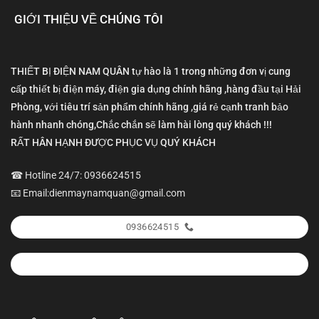
GIỚI THIỆU VỀ CHÚNG TÔI
THIẾT BỊ ĐIỆN NAM QUÂN tự hào là 1 trong những đơn vị cung
cấp thiết bị điện máy, điện gia dụng chính hãng ,hàng đầu tại Hải
Phòng, với tiêu trí sản phẩm chính hãng ,giá rẻ cạnh tranh bảo
hành nhanh chóng,Chắc chắn sẽ làm hài lòng quý khách !!!
RẤT HÂN HẠNH ĐƯỢC PHỤC VỤ QUÝ KHÁCH
☎ Hotline 24/7: 0936624515
📧 Email:dienmaynamquan@gmail.com
0936624515