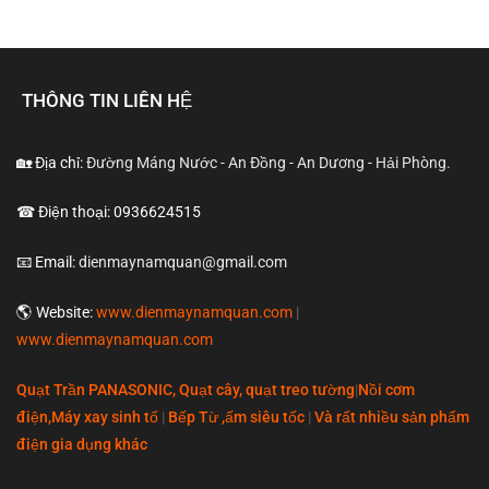
8.220.000 ₫.
là:
5.250.000 ₫.
THÔNG TIN LIÊN HỆ
🏡 Địa chỉ:
Đường Máng Nước - An Đồng - An Dương - Hải Phòng.
☎ Điện thoại: 0936624515
📧 Email:
dienmaynamquan@gmail.com
🌎 Website:
www.dienmaynamquan.com
|
www.dienmaynamquan.com
Quạt Trần PANASONIC, Quạt cây, quạt treo tường
|
Nồi cơm
điện,Máy xay sinh tố
|
Bếp Từ ,ấm siêu tốc
|
Và rất nhiều sản phẩm
điện gia dụng khác