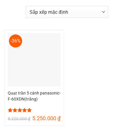
-36%
Quạt trần 5 cánh panasonic-
F-60XDN(trắng)
Được xếp
Giá
Giá
5.250.000
₫
8.220.000
₫
hạng
5
5
gốc
hiện
sao
là:
tại