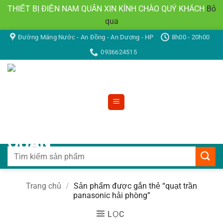
THIẾT BỊ ĐIỆN NAM QUÂN XIN KÍNH CHÀO QUÝ KHÁCH
Bỏ
qua
Bỏ
Đường Máng Nước - An Đồng - An Dương - HP
8h00 - 20h00
qua
0936624515
nội
dung
Tìm
kiếm:
Trang chủ
/
Sản phẩm được gắn thẻ “quạt trần
panasonic hải phòng”
LỌC