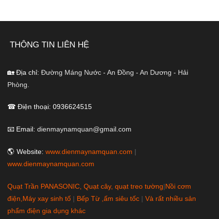
8.220.000 ₫.
là:
5.250.000 ₫.
THÔNG TIN LIÊN HỆ
🏡 Địa chỉ:
Đường Máng Nước - An Đồng - An Dương - Hải
Phòng.
☎ Điện thoại: 0936624515
📧 Email:
dienmaynamquan@gmail.com
🌎 Website:
www.dienmaynamquan.com
|
www.dienmaynamquan.com
Quạt Trần PANASONIC, Quạt cây, quạt treo tường
|
Nồi cơm
điện,Máy xay sinh tố
|
Bếp Từ ,ấm siêu tốc
|
Và rất nhiều sản
phẩm điện gia dụng khác