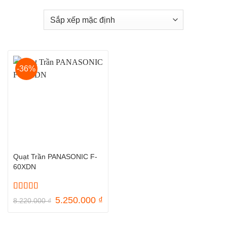
-36%
Quạt Trần PANASONIC F-
60XDN
Được xếp
Giá
Giá
5.250.000
₫
8.220.000
₫
hạng
5
5 sao
gốc
hiện
là:
tại