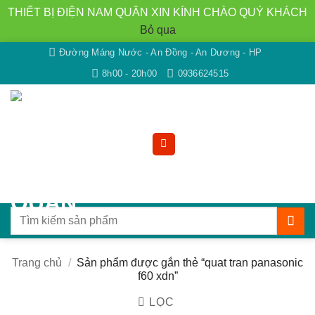
THIẾT BỊ ĐIỆN NAM QUÂN XIN KÍNH CHÀO QUÝ KHÁCH
Bỏ qua
Bỏ
Đường Máng Nước - An Đồng - An Dương - HP
qua
8h00 - 20h00
0936624515
nội
dung
Tìm
kiếm:
Trang chủ
/
Sản phẩm được gắn thẻ “quat tran panasonic
f60 xdn”
LỌC