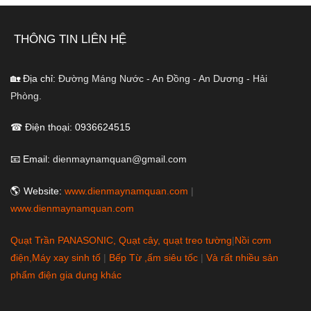
THÔNG TIN LIÊN HỆ
🏡 Địa chỉ:
Đường Máng Nước - An Đồng - An Dương - Hải
Phòng.
☎ Điện thoại: 0936624515
📧 Email:
dienmaynamquan@gmail.com
🌎 Website:
www.dienmaynamquan.com
|
www.dienmaynamquan.com
Quạt Trần PANASONIC, Quạt cây, quạt treo tường
|
Nồi cơm
điện,Máy xay sinh tố
|
Bếp Từ ,ấm siêu tốc
|
Và rất nhiều sản
phẩm điện gia dụng khác