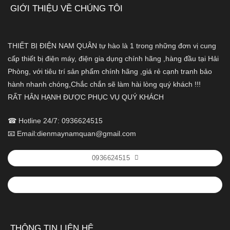
GIỚI THIỆU VỀ CHÚNG TÔI
THIẾT BỊ ĐIỆN NAM QUÂN tự hào là 1 trong những đơn vị cung
cấp thiết bị điện máy, điện gia dụng chính hãng ,hàng đầu tại Hải
Phòng, với tiêu trí sản phẩm chính hãng ,giá rẻ cạnh tranh bảo
hành nhanh chóng,Chắc chắn sẽ làm hài lòng quý khách !!!
RẤT HÂN HẠNH ĐƯỢC PHỤC VỤ QUÝ KHÁCH
☎ Hotline 24/7: 0936624515
📧 Email:dienmaynamquan@gmail.com
0936624515
THÔNG TIN LIÊN HỆ