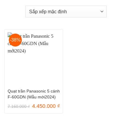
-38%
Quạt trần Panasonic 5 cánh
F-60GDN (Mẫu mới2024)
Giá
Giá
4.450.000
₫
7.160.000
₫
gốc
hiện
là:
tại
7.160.000 ₫.
là:
4.450.000 ₫.