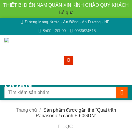
THIẾT BỊ ĐIỆN NAM QUÂN XIN KÍNH CHÀO QUÝ KHÁCH
Bỏ qua
Bỏ
Đường Máng Nước - An Đồng - An Dương - HP
qua
8h00 - 20h00
0936624515
nội
dung
Tìm
kiếm:
Trang chủ
/
Sản phẩm được gắn thẻ “Quạt trần
Panasonic 5 cánh F-60GDN”
LỌC