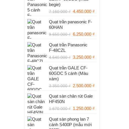
begie)
Giá
Giá
4.450.000
₫
7.160.000
₫
gốc
hiện
Quạt trần panasonic F-
là:
tại
60HAN
7.160.000 ₫.
là:
Giá
Giá
6.250.000
₫
4.450.000 ₫.
9.650.000
₫
gốc
hiện
Quạt trần Panasonic
là:
tại
F‑48CZL
9.650.000 ₫.
là:
Giá
6.250.000 ₫.
Giá
3.250.000
₫
4.640.000
₫
gốc
hiện
Quạt trần GALE CF-
là:
tại
60GDC 5 cánh (Màu
4.640.000 ₫.
là:
xám)
3.250.000 ₫.
Giá
Giá
2.500.000
₫
3.350.000
₫
gốc
hiện
Quạt sàn chân rút Gale
là:
tại
HF450N
3.350.000 ₫.
là:
Giá
Giá
1.250.000
₫
2.500.000 ₫.
1.670.000
₫
gốc
hiện
Quạt sàn phong lan 7
là:
tại
cánh S400P (mẫu mới
1.670.000 ₫.
là: