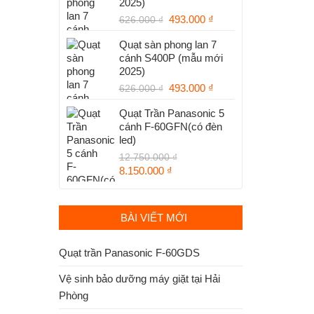
2025)
1.250.000 ₫.
Giá
Giá
493.000
₫
626.000
₫
gốc
hiện
Quạt sàn phong lan 7
là:
tại
cánh S400P (mẫu mới
626.000 ₫.
là:
2025)
493.000 ₫.
Giá
Giá
493.000
₫
626.000
₫
gốc
hiện
Quạt Trần Panasonic 5
là:
tại
cánh F-60GFN(có đèn
626.000 ₫.
là:
led)
493.000 ₫.
12.750.000
₫
Giá
Giá
8.150.000
₫
gốc
hiện
là:
tại
12.750.000 ₫.
là:
BÀI VIẾT MỚI
8.150.000 ₫.
Quạt trần Panasonic F-60GDS
Vệ sinh bảo dưỡng máy giặt tại Hải
Phòng