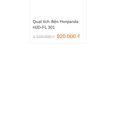
Quạt tích điện Honjianda
HJD-FL 301
Giá
Giá
920.000
₫
1.120.000
₫
gốc
hiện
là:
tại
1.120.000 ₫.
là:
920.000 ₫.