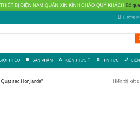
THIẾT BỊ ĐIỆN NAM QUÂN XIN KÍNH CHÀO QUÝ KHÁCH
Bỏ qua
Đường Má
GIỚI THIỆU
SẢN PHẨM
KIẾN THỨC
TIN TỨC
LIÊ
Hiển thị kết 
 Quạt sạc Honjianda”