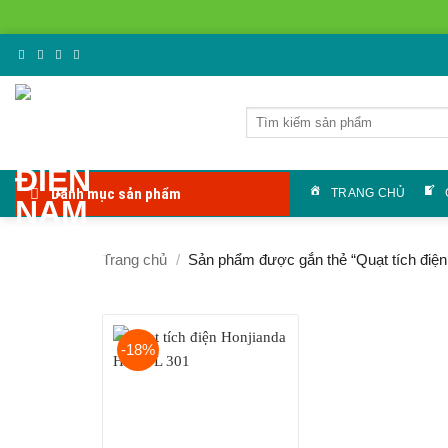
Bỏ
qua
nội
Tìm
dung
kiếm:
Danh mục sản phẩm
TRANG CHỦ
Trang chủ
/
Sản phẩm được gắn thẻ “Quạt tích điện
-18%