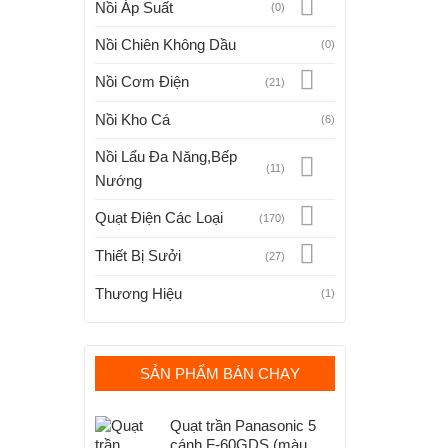
Nồi Áp Suất
(0)
Nồi Chiên Không Dầu
(0)
Nồi Cơm Điện
(21)
Nồi Kho Cá
(6)
Nồi Lẩu Đa Năng,Bếp
(11)
Nướng
Quạt Điện Các Loại
(170)
Thiết Bị Sưởi
(27)
Thương Hiệu
(1)
SẢN PHẨM BÁN CHẠY
Quạt trần Panasonic 5
cánh F-60GDS (màu