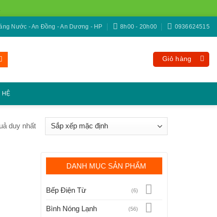
ng Nước - An Đồng - An Dương - HP
8h00 - 20h00
0936624515
Giỏ hàng
N HỆ
quả duy nhất
DANH MỤC SẢN PHẨM
Bếp Điện Từ
(6)
Bình Nóng Lạnh
(56)