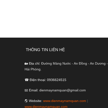
THÔNG TIN LIÊN HỆ
🏡 Địa chỉ:
Đường Máng Nước - An Đồng - An Dương -
Hải Phòng.
☎ Điện thoại: 0936624515
📧 Email:
dienmaynamquan@gmail.com
🌎 Website:
www.dienmaynamquan.com
|
www.dienmaynamquan.com