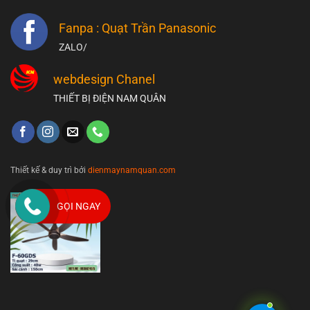
Fanpa : Quạt Trần Panasonic
ZALO/
webdesign Chanel
THIẾT BỊ ĐIỆN NAM QUÂN
Thiết kế & duy trì bởi
dienmaynamquan.com
GỌI NGAY