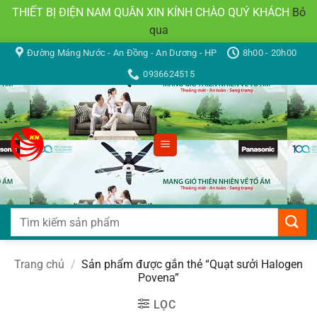
THIẾT BỊ ĐIỆN NAM QUÂN XIN KÍNH CHÀO QUÝ KHÁCH
Bỏ
qua
Bỏ
Đường Máng Nước - An Đồng - An Dương - HP
8h00 - 20h00
qua
0936624515
nội
dung
Tìm
kiếm:
Trang chủ
/
Sản phẩm được gắn thẻ “Quạt sưởi Halogen
Povena”
LỌC