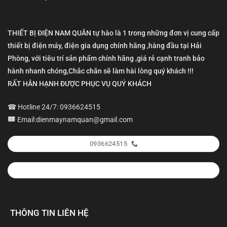
THIẾT BỊ ĐIỆN NAM QUÂN tự hào là 1 trong những đơn vị cung cấp
thiết bị điện máy, điện gia dụng chính hãng ,hàng đầu tại Hải
Phòng, với tiêu trí sản phẩm chính hãng ,giá rẻ cạnh tranh bảo
hành nhanh chóng,Chắc chắn sẽ làm hài lòng quý khách !!!
RẤT HÂN HẠNH ĐƯỢC PHỤC VỤ QUÝ KHÁCH
☎ Hotline 24/7: 0936624515
Email:dienmaynamquan@gmail.com
0936624515
THÔNG TIN LIÊN HỆ