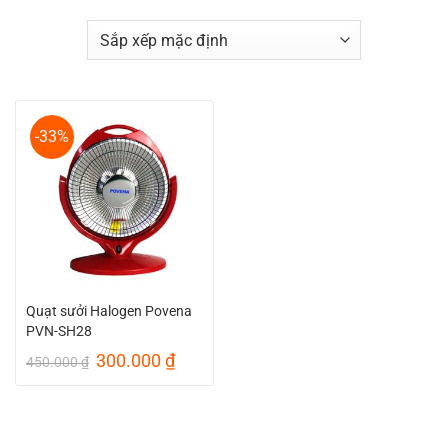
-33%
Quạt sưởi Halogen Povena
PVN-SH28
Giá
Giá
300.000
₫
450.000
₫
gốc
hiện
là:
tại
450.000 ₫.
là:
300.000 ₫.