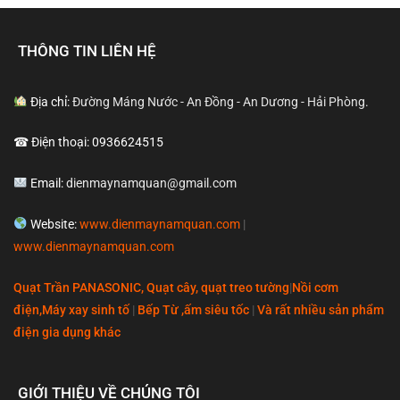
THÔNG TIN LIÊN HỆ
Địa chỉ:
Đường Máng Nước - An Đồng - An Dương - Hải Phòng.
☎ Điện thoại: 0936624515
Email:
dienmaynamquan@gmail.com
Website:
www.dienmaynamquan.com
|
www.dienmaynamquan.com
Quạt Trần PANASONIC, Quạt cây, quạt treo tường
|
Nồi cơm
điện,Máy xay sinh tố
|
Bếp Từ ,ấm siêu tốc
|
Và rất nhiều sản phẩm
điện gia dụng khác
GIỚI THIỆU VỀ CHÚNG TÔI