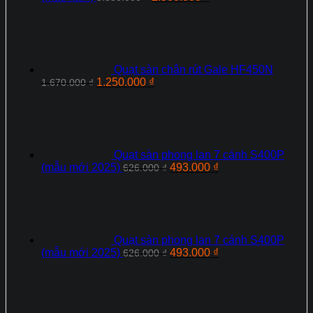
gốc
hiện
là:
tại
3.350.000 ₫.
là:
2.500.000 ₫.
Quạt sàn chân rút Gale HF450N
Giá
Giá
1.250.000
₫
1.670.000
₫
gốc
hiện
là:
tại
1.670.000 ₫.
là:
1.250.000 ₫.
Quạt sàn phong lan 7 cánh S400P
Giá
Giá
(mẫu mới 2025)
493.000
₫
626.000
₫
gốc
hiện
là:
tại
626.000 ₫.
là:
493.000 ₫.
Quạt sàn phong lan 7 cánh S400P
Giá
Giá
(mẫu mới 2025)
493.000
₫
626.000
₫
gốc
hiện
là:
tại
626.000 ₫.
là:
493.000 ₫.