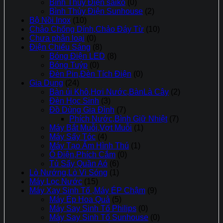
Bình Thủy Điện saiko
(0)
Bình Thủy Điện Sunhouse
(2)
Bộ Nồi Inox
(10)
Chảo Chống Dính,Chảo Đáy Từ
(10)
Chưa phân loại
(0)
Điện Chiếu Sáng
(8)
Bóng Điện LED
(8)
Bóng Tuýp
(0)
Đèn Pin,Đèn Tích Điện
(0)
Gia Dụng
(24)
Bàn ủi Khô,Hơi Nước,BànLà Cây
(2)
Đèn Học Sinh
(3)
Đồ Dùng Gia Đình
(7)
Phích Nước,Bình Giữ Nhiệt
(7)
Máy Bắt Muỗi,Vợt Muỗi
(1)
Máy Sấy Tóc
(4)
Máy Tạo Ẩm Hình Thú
(1)
Ổ Điện,Phích Cắm
(0)
Tủ Sấy Quần Aó
(6)
Lò Nướng,Lò Vi Sóng
(1)
Máy Lọc Nước
(15)
Máy Xay Sinh Tố ,Máy ÉP Chậm
(9)
Máy Ép Hoa Quả
(5)
Máy Say Sinh Tố Philips
(0)
Máy Say Sinh Tố Sunhouse
(0)