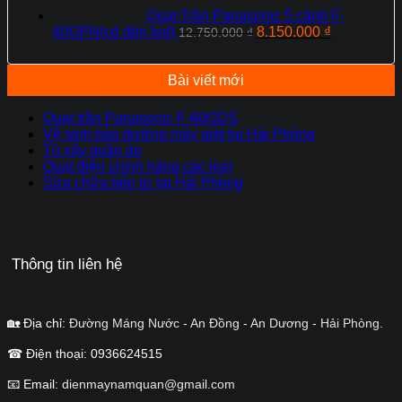
Quạt Trần Panasonic 5 cánh F-
Giá
Giá
60GFN(có đèn led)
8.150.000
₫
12.750.000
₫
gốc
hiện
là:
tại
12.750.000 ₫.
là:
Bài viết mới
8.150.000 ₫
Quạt trần Panasonic F-60GDS
Vệ sinh bảo dưỡng máy giặt tại Hải Phòng
Tủ sấy quần áo
Quạt điện chính hãng các loại
Sửa chữa bếp từ tại Hải Phòng
Thông tin liên hệ
🏡 Địa chỉ:
Đường Máng Nước - An Đồng - An Dương - Hải Phòng.
☎ Điện thoại: 0936624515
📧 Email:
dienmaynamquan@gmail.com