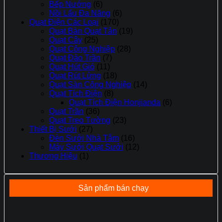
Bếp Nướng
(6)
Nồi Lẩu Đa Năng
(6)
Quạt Điện Các Loại
(170)
Quạt Bàn Quạt Tản
(19)
Quạt Cây
(25)
Quạt Công Nghiệp
(28)
Quạt Đảo Trần
(7)
Quạt Hút Gió
(11)
Quạt Rút Lửng
(18)
Quạt Sàn Công Nghiệp
(14)
Quạt Tích Điện
(8)
Quạt Tích Điện Honjianda
(6)
Quạt Trần
(36)
Quạt Treo Tường
(23)
Thiết Bị Sưởi
(27)
Đèn Sưởi Nhà Tắm
(16)
Máy Sưởi Quạt Sưởi
(12)
Thương Hiệu
(1)
Sản phẩm bán chạy