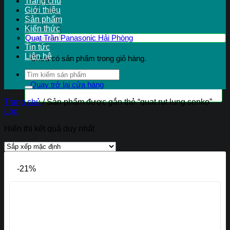
Trang chủ
Giới thiệu
Sản phẩm
Kiến thức
Quạt Trần Panasonic Hải Phòng
Tin tức
Liên hệ
Chưa có sản phẩm trong giỏ hàng.
Tìm
kiếm:
Quay trở lại cửa hàng
Trang chủ
/
Sản phẩm được gắn thẻ “quat rut lung senko”
Lọc
Hiển thị kết quả duy nhất
-21%