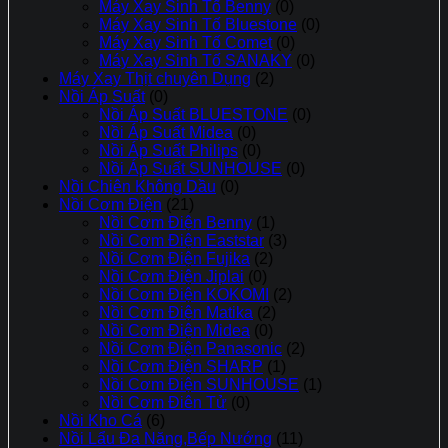
Máy Xay Sinh Tố Benny
(0)
Máy Xay Sinh Tố Bluestone
(0)
Máy Xay Sinh Tố Comet
(0)
Máy Xay Sinh Tố SANAKY
(0)
Máy Xay Thịt chuyên Dụng
(2)
Nồi Áp Suất
(0)
Nồi Áp Suất BLUESTONE
(0)
Nồi Áp Suất Midea
(0)
Nồi Áp Suất Philips
(0)
Nồi Áp Suất SUNHOUSE
(0)
Nồi Chiên Không Dầu
(0)
Nồi Cơm Điện
(21)
Nồi Cơm Điện Benny
(1)
Nồi Cơm Điện Eaststar
(3)
Nồi Cơm Điện Fujika
(2)
Nồi Cơm Điện Jiplai
(0)
Nồi Cơm Điện KOKOMI
(2)
Nồi Cơm Điện Matika
(2)
Nồi Cơm Điện Midea
(0)
Nồi Cơm Điện Panasonic
(2)
Nồi Cơm Điện SHARP
(1)
Nồi Cơm Điện SUNHOUSE
(1)
Nồi Cơm Điên Tử
(0)
Nồi Kho Cá
(6)
Nồi Lẩu Đa Năng,Bếp Nướng
(11)