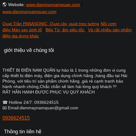
🌎 Website:
www.dienmaynamquan.com
|
www.dienmaynamquan.com
Quạt Trần PANASONIC, Quạt cây, quạt treo tường
|
Nồi cơm
điện,Máy xay sinh tố
|
Bếp Từ ,ấm siêu tốc
|
Và rất nhiều sản phẩm
điện gia dụng khác
giới thiệu về chúng tôi
THIẾT BỊ ĐIỆN NAM QUÂN tự hào là 1 trong những đơn vị cung
cấp thiết bị điện máy, điện gia dụng chính hãng ,hàng đầu tại Hải
Phòng, với tiêu trí sản phẩm chính hãng ,giá rẻ cạnh tranh bảo
hành nhanh chóng,Chắc chắn sẽ làm hài lòng quý khách !!!
RẤT HÂN HẠNH ĐƯỢC PHỤC VỤ QUÝ KHÁCH
☎ Hotline 24/7: 0936624515
📧 Email:dienmaynamquan@gmail.com
0936624515
Thông tin liên hệ