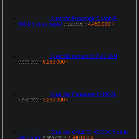
Quạt trần Panasonic 5 cánh F-
Giá
Giá
60GDS (màu begie)
4.450.000
₫
7.160.000
₫
gốc
hiện
là:
tại
7.160.000 ₫.
là:
4.450.000 ₫
Quạt trần panasonic F-60HAN
Giá
Giá
6.250.000
₫
9.650.000
₫
gốc
hiện
là:
tại
9.650.000 ₫.
là:
6.250.000 ₫.
Quạt trần Panasonic F‑48CZL
Giá
Giá
3.250.000
₫
4.640.000
₫
gốc
hiện
là:
tại
4.640.000 ₫.
là:
3.250.000 ₫.
Quạt trần GALE CF-60GDC 5 cánh
Giá
Giá
(Màu xám)
2.500.000
₫
3.350.000
₫