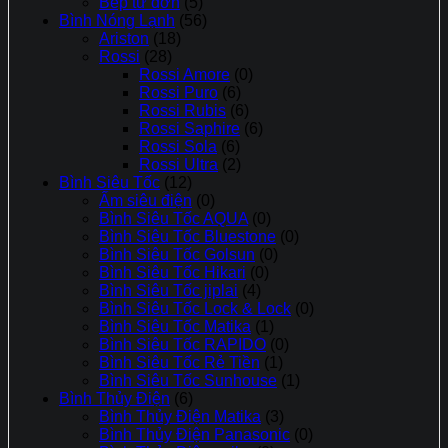
Bếp từ đơn
(5)
Bình Nóng Lạnh
(56)
Ariston
(18)
Rossi
(28)
Rossi Amore
(0)
Rossi Puro
(6)
Rossi Rubis
(6)
Rossi Saphire
(6)
Rossi Sola
(6)
Rossi Ultra
(2)
Bình Siêu Tốc
(12)
Ấm siêu điện
(0)
Bình Siêu Tốc AQUA
(0)
Bình Siêu Tốc Bluestone
(0)
Bình Siêu Tốc Golsun
(0)
Bình Siêu Tốc Hikari
(0)
Bình Siêu Tốc jiplai
(4)
Bình Siêu Tốc Lock & Lock
(0)
Bình Siêu Tốc Matika
(1)
Bình Siêu Tốc RAPIDO
(0)
Bình Siêu Tốc Rẻ Tiền
(1)
Bình Siêu Tốc Sunhouse
(1)
Bình Thủy Điện
(6)
Bình Thủy Điện Matika
(3)
Bình Thủy Điện Panasonic
(0)