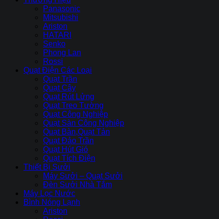
Panasonic
Mitsubishi
Ariston
HATARI
Senko
Phong Lan
Rossi
Quạt Điện Các Loại
Quạt Trần
Quạt Cây
Quạt Rút Lửng
Quạt Treo Tường
Quạt Công Nghiệp
Quạt Sàn Công Nghiệp
Quạt Bàn,Quạt Tản
Quạt Đảo Trần
Quạt Hút Gió
Quạt Tích Điện
Thiết Bị Sưởi
Máy Sưởi – Quạt Sưởi
Đèn Sưởi Nhà Tắm
Máy Lọc Nước
Bình Nóng Lạnh
Ariston