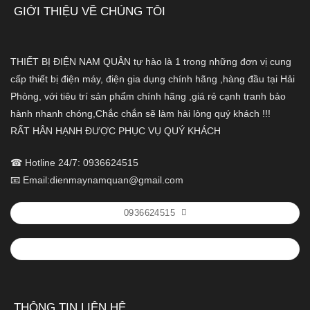
GIỚI THIỆU VỀ CHÚNG TÔI
THIẾT BỊ ĐIỆN NAM QUÂN tự hào là 1 trong những đơn vị cung
cấp thiết bị điện máy, điện gia dụng chính hãng ,hàng đầu tại Hải
Phòng, với tiêu trí sản phẩm chính hãng ,giá rẻ cạnh tranh bảo
hành nhanh chóng,Chắc chắn sẽ làm hài lòng quý khách !!!
RẤT HÂN HẠNH ĐƯỢC PHỤC VỤ QUÝ KHÁCH
☎ Hotline 24/7: 0936624515
📧 Email:dienmaynamquan@gmail.com
0936624515
THÔNG TIN LIÊN HỆ