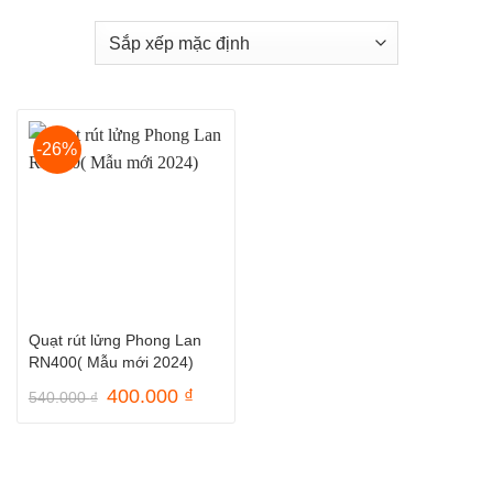
-26%
Quạt rút lửng Phong Lan
RN400( Mẫu mới 2024)
Giá
Giá
400.000
₫
540.000
₫
gốc
hiện
là:
tại
540.000 ₫.
là:
400.000 ₫.