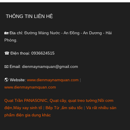
THÔNG TIN LIÊN HỆ
🏡 Địa chỉ:
Đường Máng Nước - An Đồng - An Dương - Hải
Phòng.
☎ Điện thoại: 0936624515
📧 Email:
dienmaynamquan@gmail.com
🌎 Website:
www.dienmaynamquan.com
|
www.dienmaynamquan.com
Quạt Trần PANASONIC, Quạt cây, quạt treo tường
|
Nồi cơm
điện,Máy xay sinh tố
|
Bếp Từ ,ấm siêu tốc
|
Và rất nhiều sản
phẩm điện gia dụng khác