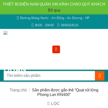
THIẾT BỊ ĐIỆN NAM QUÂN XIN KÍNH CHÀO QUÝ KHÁCH
Bỏ qua
Bỏ
Đường Máng Nước - An Đồng - An Dương - HP
qua
8h00 - 20h00
0936624515
nội
dung
Tìm
kiếm:
Trang chủ
/
Sản phẩm được gắn thẻ “Quạt rút lửng
Phong Lan RN400”
LỌC