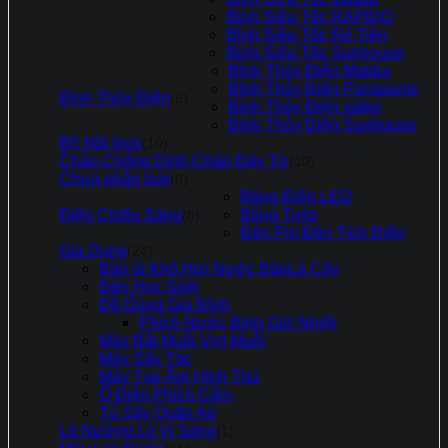
Bình Siêu Tốc RAPIDO
Bình Siêu Tốc Rẻ Tiền
Bình Siêu Tốc Sunhouse
Bình Thủy Điện Matika
Bình Thủy Điện Panasonic
Bình Thủy Điện
(6)
Bình Thủy Điện saiko
Bình Thủy Điện Sunhouse
Bộ Nồi Inox
(10)
Chảo Chống Dính,Chảo Đáy Từ
(10)
Chưa phân loại
(0)
Bóng Điện LED
Điện Chiếu Sáng
Bóng Tuýp
(8)
Đèn Pin,Đèn Tích Điện
Gia Dụng
(24)
Bàn ủi Khô,Hơi Nước,BànLà Cây
Đèn Học Sinh
Đồ Dùng Gia Đình
Phích Nước,Bình Giữ Nhiệt
Máy Bắt Muỗi,Vợt Muỗi
Máy Sấy Tóc
Máy Tạo Ẩm Hình Thú
Ổ Điện,Phích Cắm
Tủ Sấy Quần Aó
Lò Nướng,Lò Vi Sóng
(1)