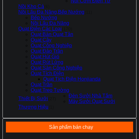
Nồi Cơm Điên Tử
Nồi Kho Cá
(6)
Nồi Lẩu Đa Năng,Bếp Nướng
(11)
Bếp Nướng
Nồi Lẩu Đa Năng
Quạt Điện Các Loại
(170)
Quạt Bàn Quạt Tản
Quạt Cây
Quạt Công Nghiệp
Quạt Đảo Trần
Quạt Hút Gió
Quạt Rút Lửng
Quạt Sàn Công Nghiệp
Quạt Tích Điện
Quạt Tích Điện Honjianda
Quạt Trần
Quạt Treo Tường
Đèn Sưởi Nhà Tắm
Thiết Bị Sưởi
(27)
Máy Sưởi Quạt Sưởi
Thương Hiệu
(1)
Sản phẩm bán chạy