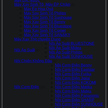
Máy Lọc Nước
(15)
Máy Xay Sinh Tố ,Máy ÉP Chậm
(9)
Máy Ép Hoa Quả
Máy Say Sinh Tố Philips
Máy Say Sinh Tố Sunhouse
Máy Xay Sinh Tố Benny
Máy Xay Sinh Tố Bluestone
Máy Xay Sinh Tố Comet
Máy Xay Sinh Tố SANAKY
Máy Xay Thịt chuyên Dụng
(2)
Nồi Áp Suất BLUESTONE
Nồi Áp Suất Midea
Nồi Áp Suất
(0)
Nồi Áp Suất Philips
Nồi Áp Suất SUNHOUSE
Nồi Chiên Không Dầu
(0)
Nồi Cơm Điện Benny
Nồi Cơm Điện Eaststar
Nồi Cơm Điện Fujika
Nồi Cơm Điện Jiplai
Nồi Cơm Điện KOKOMI
Nồi Cơm Điện
Nồi Cơm Điện Matika
(21)
Nồi Cơm Điện Midea
Nồi Cơm Điện Panasonic
Nồi Cơm Điện SHARP
Nồi Cơm Điện SUNHOUSE