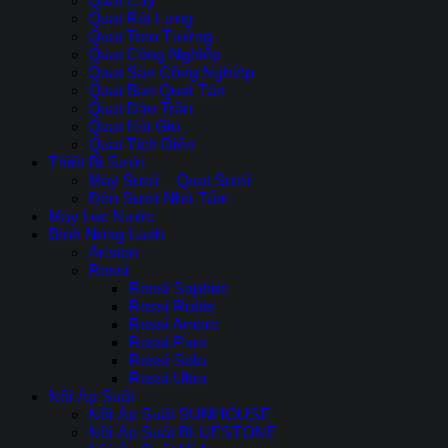
Quạt Cây
Quạt Rút Lửng
Quạt Treo Tường
Quạt Công Nghiệp
Quạt Sàn Công Nghiệp
Quạt Bàn,Quạt Tản
Quạt Đảo Trần
Quạt Hút Gió
Quạt Tích Điện
Thiết Bị Sưởi
Máy Sưởi – Quạt Sưởi
Đèn Sưởi Nhà Tắm
Máy Lọc Nước
Bình Nóng Lạnh
Ariston
Rossi
Rossi Saphire
Rossi Rubis
Rossi Amore
Rossi Puro
Rossi Sola
Rossi Ultra
Nồi Áp Suất
Nồi Áp Suất SUNHOUSE
Nồi Áp Suất BLUESTONE