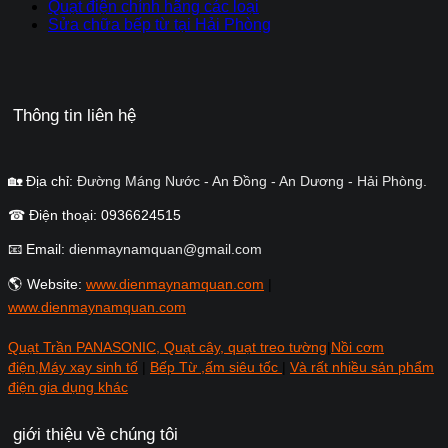
Quạt điện chính hãng các loại
Sửa chữa bếp từ tại Hải Phòng
Thông tin liên hệ
🏡 Địa chỉ:
Đường Máng Nước - An Đồng - An Dương - Hải Phòng.
☎ Điện thoại: 0936624515
📧 Email:
dienmaynamquan@gmail.com
🌎 Website:
www.dienmaynamquan.com
|
www.dienmaynamquan.com
Quạt Trần PANASONIC, Quạt cây, quạt treo tường
|
Nồi cơm
điện,Máy xay sinh tố
|
Bếp Từ ,ấm siêu tốc
|
Và rất nhiều sản phẩm
điện gia dụng khác
giới thiệu về chúng tôi