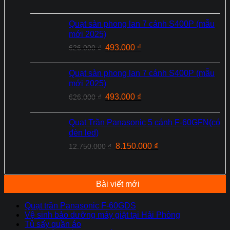
là:
tại
1.670.000 ₫.
là:
Quạt sàn phong lan 7 cánh S400P (mẫu
1.250.000 ₫.
mới 2025)
Giá
Giá
493.000
₫
626.000
₫
gốc
hiện
là:
tại
Quạt sàn phong lan 7 cánh S400P (mẫu
626.000 ₫.
là:
mới 2025)
493.000 ₫.
Giá
Giá
493.000
₫
626.000
₫
gốc
hiện
là:
tại
Quạt Trần Panasonic 5 cánh F-60GFN(có
626.000 ₫.
là:
đèn led)
493.000 ₫.
Giá
Giá
8.150.000
₫
12.750.000
₫
gốc
hiện
là:
tại
12.750.000 ₫.
là:
Bài viết mới
8.150.000 ₫.
Quạt trần Panasonic F-60GDS
Vệ sinh bảo dưỡng máy giặt tại Hải Phòng
Tủ sấy quần áo