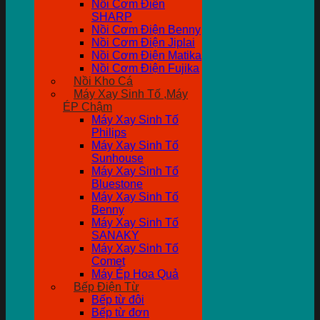
Nồi Cơm Điên
SHARP
Nồi Cơm Điện Benny
Nồi Cơm Điện Jiplai
Nồi Cơm Điện Matika
Nồi Cơm Điện Fujika
Nồi Kho Cá
Máy Xay Sinh Tố ,Máy
ÉP Chậm
Máy Xay Sinh Tố
Philips
Máy Xay Sinh Tố
Sunhouse
Máy Xay Sinh Tố
Bluestone
Máy Xay Sinh Tố
Benny
Máy Xay Sinh Tố
SANAKY
Máy Xay Sinh Tố
Comet
Máy Ép Hoa Quả
Bếp Điện Từ
Bếp từ đôi
Bếp từ đơn