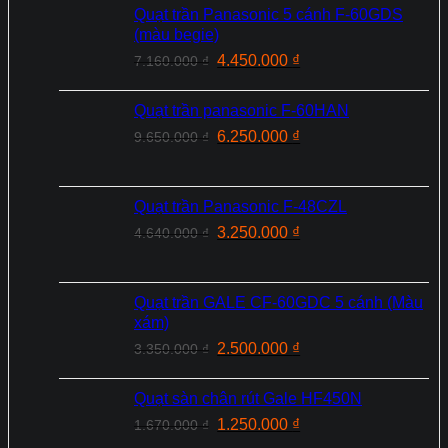
Quạt trần Panasonic 5 cánh F-60GDS
(màu begie)
Giá
Giá
4.450.000
₫
7.160.000
₫
gốc
hiện
là:
tại
Quạt trần panasonic F-60HAN
7.160.000 ₫.
là:
Giá
Giá
6.250.000
₫
9.650.000
₫
4.450.000 ₫.
gốc
hiện
là:
tại
9.650.000 ₫.
là:
Quạt trần Panasonic F‑48CZL
6.250.000 ₫.
Giá
Giá
3.250.000
₫
4.640.000
₫
gốc
hiện
là:
tại
4.640.000 ₫.
là:
Quạt trần GALE CF-60GDC 5 cánh (Màu
3.250.000 ₫.
xám)
Giá
Giá
2.500.000
₫
3.350.000
₫
gốc
hiện
là:
tại
Quạt sàn chân rút Gale HF450N
3.350.000 ₫.
là:
Giá
Giá
1.250.000
₫
1.670.000
₫
2.500.000 ₫.
gốc
hiện