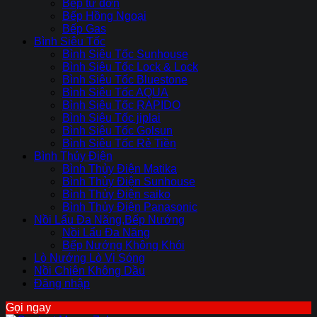
Bếp từ đơn
Bếp Hồng Ngoại
Bếp Gas
Bình Siêu Tốc
Bình Siêu Tốc Sunhouse
Bình Siêu Tốc Lock & Lock
Bình Siêu Tốc Bluestone
Bình Siêu Tốc AQUA
Bình Siêu Tốc RAPIDO
Bình Siêu Tốc jiplai
Bình Siêu Tốc Golsun
Bình Siêu Tốc Rẻ Tiền
Bình Thủy Điện
Bình Thủy Điện Matika
Bình Thủy Điện Sunhouse
Bình Thủy Điện saiko
Bình Thủy Điện Panasonic
Nồi Lẩu Đa Năng,Bếp Nướng
Nồi Lẩu Đa Năng
Bếp Nướng Không Khói
Lò Nướng Lò Vi Sóng
Nồi Chiên Không Dầu
Đăng nhập
Gọi ngay