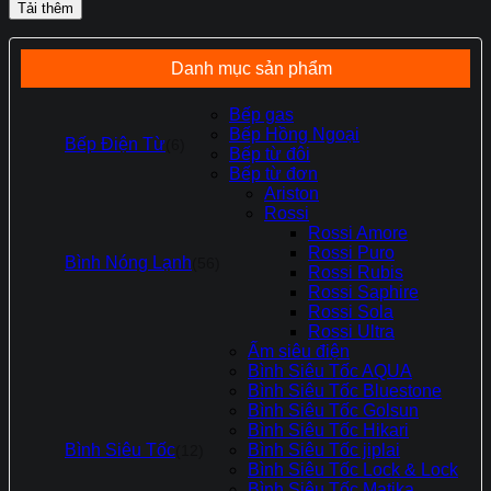
Tải thêm
320.000 ₫.
Danh mục sản phẩm
Bếp gas
Bếp Hồng Ngoại
Bếp Điện Từ
(6)
Bếp từ đôi
Bếp từ đơn
Ariston
Rossi
Rossi Amore
Rossi Puro
Bình Nóng Lạnh
(56)
Rossi Rubis
Rossi Saphire
Rossi Sola
Rossi Ultra
Ấm siêu điện
Bình Siêu Tốc AQUA
Bình Siêu Tốc Bluestone
Bình Siêu Tốc Golsun
Bình Siêu Tốc Hikari
Bình Siêu Tốc
Bình Siêu Tốc jiplai
(12)
Bình Siêu Tốc Lock & Lock
Bình Siêu Tốc Matika