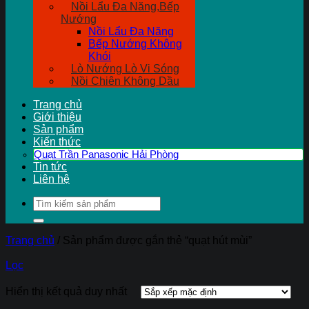
Nồi Lẩu Đa Năng,Bếp
Nướng
Nồi Lẩu Đa Năng
Bếp Nướng Không
Khói
Lò Nướng Lò Vi Sóng
Nồi Chiên Không Dầu
Trang chủ
Giới thiệu
Sản phẩm
Kiến thức
Quạt Trần Panasonic Hải Phòng
Tin tức
Liên hệ
Tìm
kiếm:
Trang chủ
/
Sản phẩm được gắn thẻ “quạt hút mùi”
Lọc
Hiển thị kết quả duy nhất