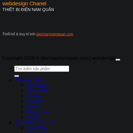
webdesign Chanel
THIẾT BỊ ĐIỆN NAM QUÂN
Thiết kế & duy trì bởi
dienmaynamquan.com
Copyright 2026 ©
dienmaynamquan.com | webdesign
Tìm
kiếm:
Thương Hiệu
Panasonic
Mitsubishi
Ariston
HATARI
Senko
Phong Lan
Rossi
Quạt Điện Các Loại
Quạt Trần