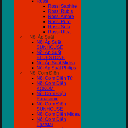
Rossi
Rossi Saphire
Rossi Rubis
Rossi Amore
Rossi Puro
Rossi Sola
Rossi Ultra
Nồi Áp Suất
Nồi Áp Suất
SUNHOUSE
Nồi Áp Suất
BLUESTONE
Nồi Áp Suất Midea
Nồi Ap Suất Philips
Nồi Cơm Điện
Nồi Cơm Điên Tử
Nồi Cơm Điện
KOKOMI
Nồi Cơm Điện
Panasonic
Nồi Cơm Điện
SUNHOUSE
Nồi Cơm Điện Midea
Nôi Cơm Điện
Eaststar