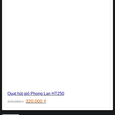
Quạt hút gió Phong Lan HT250
Giá
Giá
320.000
₫
370.000
₫
gốc
hiện
là:
tại
370.000 ₫.
là: