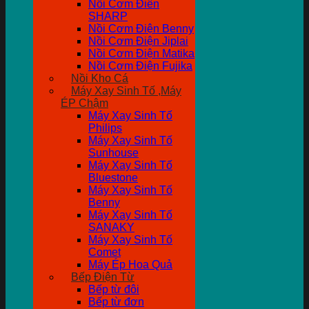
Nồi Cơm Điên
SHARP
Nồi Cơm Điện Benny
Nồi Cơm Điện Jiplai
Nồi Cơm Điện Matika
Nồi Cơm Điện Fujika
Nồi Kho Cá
Máy Xay Sinh Tố ,Máy
ÉP Chậm
Máy Xay Sinh Tố
Philips
Máy Xay Sinh Tố
Sunhouse
Máy Xay Sinh Tố
Bluestone
Máy Xay Sinh Tố
Benny
Máy Xay Sinh Tố
SANAKY
Máy Xay Sinh Tố
Comet
Máy Ép Hoa Quả
Bếp Điện Từ
Bếp từ đôi
Bếp từ đơn