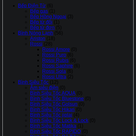
Bếp Điện Từ
(6)
Bếp gas
(1)
Bếp Hồng Ngoại
(3)
Bếp từ đôi
(1)
Bếp từ đơn
(5)
Bình Nóng Lạnh
(56)
Ariston
(18)
Rossi
(28)
Rossi Amore
(0)
Rossi Puro
(6)
Rossi Rubis
(6)
Rossi Saphire
(6)
Rossi Sola
(6)
Rossi Ultra
(2)
Bình Siêu Tốc
(12)
Ấm siêu điện
(0)
Bình Siêu Tốc AQUA
(0)
Bình Siêu Tốc Bluestone
(0)
Bình Siêu Tốc Golsun
(0)
Bình Siêu Tốc Hikari
(0)
Bình Siêu Tốc jiplai
(4)
Bình Siêu Tốc Lock & Lock
(0)
Bình Siêu Tốc Matika
(1)
Bình Siêu Tốc RAPIDO
(0)