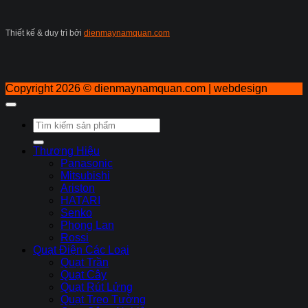
Thiết kế & duy trì bởi
dienmaynamquan.com
Copyright 2026 ©
dienmaynamquan.com | webdesign
Tìm
kiếm:
Thương Hiệu
Panasonic
Mitsubishi
Ariston
HATARI
Senko
Phong Lan
Rossi
Quạt Điện Các Loại
Quạt Trần
Quạt Cây
Quạt Rút Lửng
Quạt Treo Tường