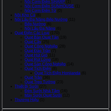
Nồi Cơm Điện SHARP
(1)
Nồi Cơm Điện SUNHOUSE
(1)
Nồi Cơm Điên Tử
(0)
Nồi Kho Cá
(6)
Nồi Lẩu Đa Năng,Bếp Nướng
(11)
Bếp Nướng
(6)
Nồi Lẩu Đa Năng
(6)
Quạt Điện Các Loại
(170)
Quạt Bàn Quạt Tản
(19)
Quạt Cây
(25)
Quạt Công Nghiệp
(28)
Quạt Đảo Trần
(7)
Quạt Hút Gió
(11)
Quạt Rút Lửng
(18)
Quạt Sàn Công Nghiệp
(14)
Quạt Tích Điện
(8)
Quạt Tích Điện Honjianda
(6)
Quạt Trần
(36)
Quạt Treo Tường
(23)
Thiết Bị Sưởi
(27)
Đèn Sưởi Nhà Tắm
(16)
Máy Sưởi Quạt Sưởi
(12)
Thương Hiệu
(1)