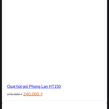
Quạt hút gió Phong Lan HT150
Giá
Giá
240.000
₫
275.000
₫
gốc
hiện
là:
tại