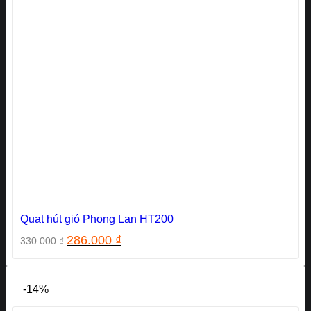
Quạt hút gió Phong Lan HT200
Giá
Giá
286.000
₫
330.000
₫
gốc
hiện
là:
tại
330.000 ₫.
là:
-14%
286.000 ₫.