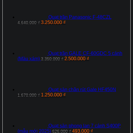
9.650.000 ₫.
là:
6.250.000 ₫.
Quạt trần Panasonic F‑48CZL
Giá
Giá
3.250.000
₫
4.640.000
₫
gốc
hiện
là:
tại
4.640.000 ₫.
là:
3.250.000 ₫.
Quạt trần GALE CF-60GDC 5 cánh
Giá
Giá
(Màu xám)
2.500.000
₫
3.350.000
₫
gốc
hiện
là:
tại
3.350.000 ₫.
là:
2.500.000 ₫.
Quạt sàn chân rút Gale HF450N
Giá
Giá
1.250.000
₫
1.670.000
₫
gốc
hiện
là:
tại
1.670.000 ₫.
là:
1.250.000 ₫.
Quạt sàn phong lan 7 cánh S400P
Giá
Giá
(mẫu mới 2025)
493.000
₫
626.000
₫