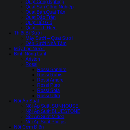
Quạt Công Nghiệp
Quạt Sàn Công Nghiệp
Quạt Bàn,Quạt Tản
Quạt Đảo Trần
Quạt Hút Gió
Quạt Tích Điện
Thiết Bị Sưởi
Máy Sưởi – Quạt Sưởi
Đèn Sưởi Nhà Tắm
Máy Lọc Nước
Bình Nóng Lạnh
Ariston
Rossi
Rossi Saphire
Rossi Rubis
Rossi Amore
Rossi Puro
Rossi Sola
Rossi Ultra
Nồi Áp Suất
Nồi Áp Suất SUNHOUSE
Nồi Áp Suất BLUESTONE
Nồi Áp Suất Midea
Nồi Ap Suất Philips
Nồi Cơm Điện