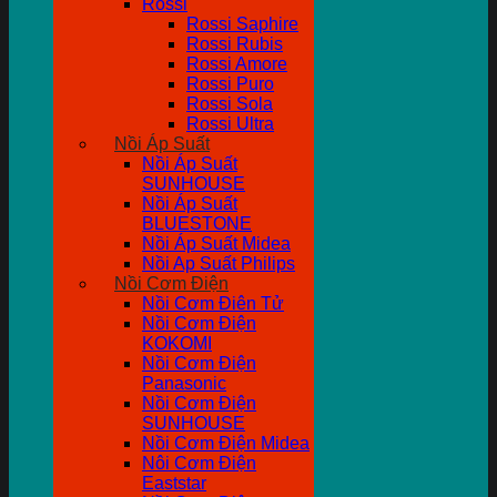
Rossi
Rossi Saphire
Rossi Rubis
Rossi Amore
Rossi Puro
Rossi Sola
Rossi Ultra
Nồi Áp Suất
Nồi Áp Suất
SUNHOUSE
Nồi Áp Suất
BLUESTONE
Nồi Áp Suất Midea
Nồi Ap Suất Philips
Nồi Cơm Điện
Nồi Cơm Điên Tử
Nồi Cơm Điện
KOKOMI
Nồi Cơm Điện
Panasonic
Nồi Cơm Điện
SUNHOUSE
Nồi Cơm Điện Midea
Nôi Cơm Điện
Eaststar