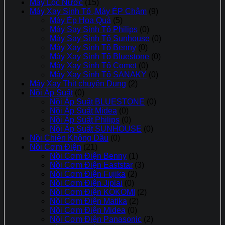
Máy Lọc Nước
(15)
Máy Xay Sinh Tố ,Máy ÉP Chậm
(9)
Máy Ép Hoa Quả
(5)
Máy Say Sinh Tố Philips
(0)
Máy Say Sinh Tố Sunhouse
(0)
Máy Xay Sinh Tố Benny
(0)
Máy Xay Sinh Tố Bluestone
(0)
Máy Xay Sinh Tố Comet
(0)
Máy Xay Sinh Tố SANAKY
(0)
Máy Xay Thịt chuyên Dụng
(2)
Nồi Áp Suất
(0)
Nồi Áp Suất BLUESTONE
(0)
Nồi Áp Suất Midea
(0)
Nồi Áp Suất Philips
(0)
Nồi Áp Suất SUNHOUSE
(0)
Nồi Chiên Không Dầu
(0)
Nồi Cơm Điện
(21)
Nồi Cơm Điện Benny
(1)
Nồi Cơm Điện Eaststar
(3)
Nồi Cơm Điện Fujika
(2)
Nồi Cơm Điện Jiplai
(0)
Nồi Cơm Điện KOKOMI
(2)
Nồi Cơm Điện Matika
(2)
Nồi Cơm Điện Midea
(0)
Nồi Cơm Điện Panasonic
(2)