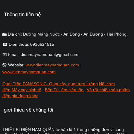
Thông tin liên hệ
🏡 Địa chỉ:
Đường Máng Nước - An Đồng - An Dương - Hải Phòng.
☎ Điện thoại: 0936624515
📧 Email:
dienmaynamquan@gmail.com
🌎 Website:
www.dienmaynamquan.com
|
www.dienmaynamquan.com
Quạt Trần PANASONIC, Quạt cây, quạt treo tường
|
Nồi cơm
điện,Máy xay sinh tố
|
Bếp Từ ,ấm siêu tốc
|
Và rất nhiều sản phẩm
điện gia dụng khác
giới thiệu về chúng tôi
THIẾT BỊ ĐIỆN NAM QUÂN tự hào là 1 trong những đơn vị cung