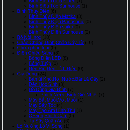
Bình Siêu Tốc Rẻ Tiền
(1)
Bình Siêu Tốc Sunhouse
(1)
Bình Thủy Điện
(6)
Bình Thủy Điện Matika
(3)
Bình Thủy Điện Panasonic
(0)
Bình Thủy Điện saiko
(0)
Bình Thủy Điện Sunhouse
(2)
Bộ Nồi Inox
(10)
Chảo Chống Dính,Chảo Đáy Từ
(10)
Chưa phân loại
(0)
Điện Chiếu Sáng
(8)
Bóng Điện LED
(8)
Bóng Tuýp
(0)
Đèn Pin,Đèn Tích Điện
(0)
Gia Dụng
(24)
Bàn ủi Khô,Hơi Nước,BànLà Cây
(2)
Đèn Học Sinh
(3)
Đồ Dùng Gia Đình
(7)
Phích Nước,Bình Giữ Nhiệt
(7)
Máy Bắt Muỗi,Vợt Muỗi
(1)
Máy Sấy Tóc
(4)
Máy Tạo Ẩm Hình Thú
(1)
Ổ Điện,Phích Cắm
(0)
Tủ Sấy Quần Aó
(6)
Lò Nướng,Lò Vi Sóng
(1)