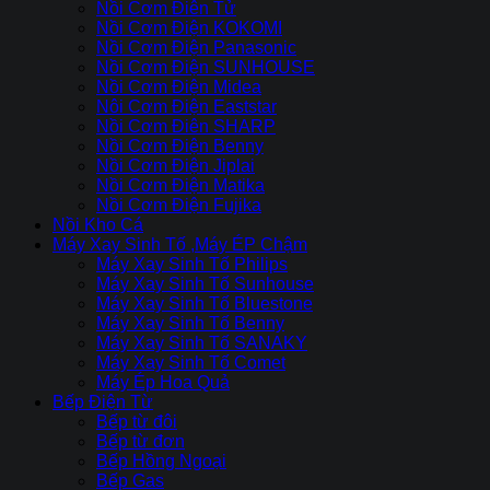
Nồi Cơm Điên Tử
Nồi Cơm Điện KOKOMI
Nồi Cơm Điện Panasonic
Nồi Cơm Điện SUNHOUSE
Nồi Cơm Điện Midea
Nôi Cơm Điện Eaststar
Nồi Cơm Điên SHARP
Nồi Cơm Điện Benny
Nồi Cơm Điện Jiplai
Nồi Cơm Điện Matika
Nồi Cơm Điện Fujika
Nồi Kho Cá
Máy Xay Sinh Tố ,Máy ÉP Chậm
Máy Xay Sinh Tố Philips
Máy Xay Sinh Tố Sunhouse
Máy Xay Sinh Tố Bluestone
Máy Xay Sinh Tố Benny
Máy Xay Sinh Tố SANAKY
Máy Xay Sinh Tố Comet
Máy Ép Hoa Quả
Bếp Điện Từ
Bếp từ đôi
Bếp từ đơn
Bếp Hồng Ngoại
Bếp Gas