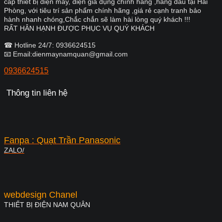
cấp thiết bị điện máy, điện gia dụng chính hãng ,hàng đầu tại Hải
Phòng, với tiêu trí sản phẩm chính hãng ,giá rẻ cạnh tranh bảo
hành nhanh chóng,Chắc chắn sẽ làm hài lòng quý khách !!!
RẤT HÂN HẠNH ĐƯỢC PHỤC VỤ QUÝ KHÁCH
☎ Hotline 24/7: 0936624515
📧 Email:dienmaynamquan@gmail.com
0936624515
Thông tin liên hệ
Fanpa : Quạt Trần Panasonic
ZALO/
webdesign Chanel
THIẾT BỊ ĐIỆN NAM QUÂN