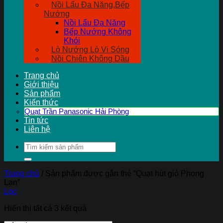
Nồi Lẩu Đa Năng,Bếp
Nướng
Nồi Lẩu Đa Năng
Bếp Nướng Không
Khói
Lò Nướng Lò Vi Sóng
Nồi Chiên Không Dầu
Trang chủ
Giới thiệu
Sản phẩm
Kiến thức
Quạt Trần Panasonic Hải Phòng
Tin tức
Liên hệ
Tìm
kiếm:
Trang chủ
/
Sản phẩm được gắn thẻ “Quạt hút gió Phong
Lan”
Lọc
Hiển thị tất cả 3 kết quả