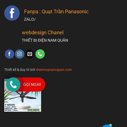
Fanpa : Quạt Trần Panasonic
ZALO/
webdesign Chanel
THIẾT BỊ ĐIỆN NAM QUÂN
Thiết kế & duy trì bởi
dienmaynamquan.com
GỌI NGAY