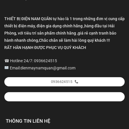
THIẾT BỊ ĐIỆN NAM QUÂN tự hào là 1 trong những đơn vị cung cấp
thiết bị điện máy, điện gia dụng chính hãng ,hàng đầu tại Hải
Phòng, với tiêu trí sản phẩm chính hãng ,giá rẻ cạnh tranh bảo
hành nhanh chóng,Chắc chắn sẽ làm hài lòng quý khách !!!
RẤT HÂN HẠNH ĐƯỢC PHỤC VỤ QUÝ KHÁCH
☎ Hotline 24/7: 0936624515
Email:dienmaynamquan@gmail.com
0936624515
THÔNG TIN LIÊN HỆ