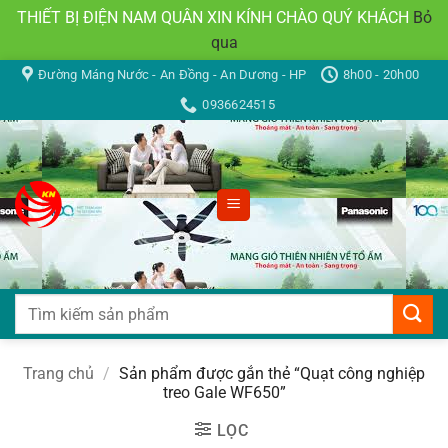
THIẾT BỊ ĐIỆN NAM QUÂN XIN KÍNH CHÀO QUÝ KHÁCH
Bỏ
qua
Bỏ
Đường Máng Nước - An Đồng - An Dương - HP
8h00 - 20h00
qua
0936624515
nội
dung
Tìm
kiếm:
Trang chủ
/
Sản phẩm được gắn thẻ “Quạt công nghiệp
treo Gale WF650”
LỌC