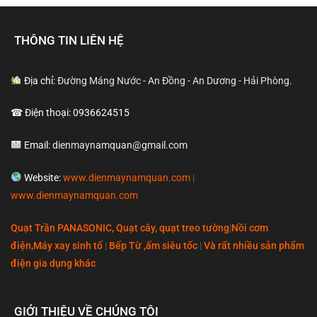
THÔNG TIN LIÊN HỆ
Địa chỉ:
Đường Máng Nước - An Đồng - An Dương - Hải Phòng.
☎ Điện thoại: 0936624515
Email:
dienmaynamquan@gmail.com
Website:
www.dienmaynamquan.com
|
www.dienmaynamquan.com
Quạt Trần PANASONIC, Quạt cây, quạt treo tường
|
Nồi cơm
điện,Máy xay sinh tố
|
Bếp Từ ,ấm siêu tốc
|
Và rất nhiều sản phẩm
điện gia dụng khác
GIỚI THIỆU VỀ CHÚNG TÔI