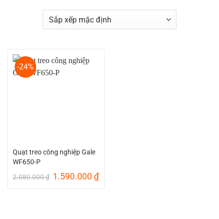
-24%
Quạt treo công nghiệp Gale
WF650-P
Giá
Giá
1.590.000
₫
2.080.000
₫
gốc
hiện
là:
tại
2.080.000 ₫.
là:
1.590.000 ₫.