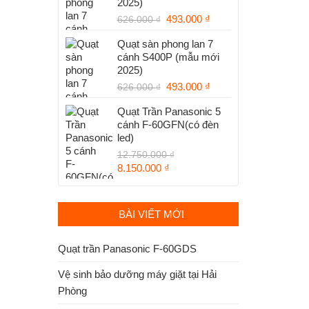
2025)
1.250.000 ₫.
Giá
Giá
493.000
₫
626.000
₫
gốc
hiện
Quạt sàn phong lan 7
là:
tại
cánh S400P (mẫu mới
626.000 ₫.
là:
2025)
493.000 ₫.
Giá
Giá
493.000
₫
626.000
₫
gốc
hiện
Quạt Trần Panasonic 5
là:
tại
cánh F-60GFN(có đèn
626.000 ₫.
là:
led)
493.000 ₫.
12.750.000
₫
Giá
Giá
8.150.000
₫
gốc
hiện
là:
tại
12.750.000 ₫.
là:
BÀI VIẾT MỚI
8.150.000 ₫.
Quạt trần Panasonic F-60GDS
Vệ sinh bảo dưỡng máy giặt tại Hải
Phòng