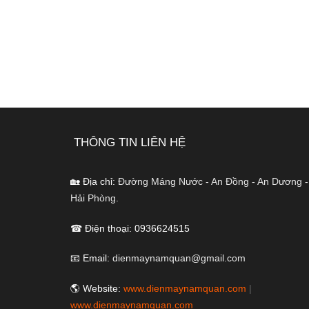
THÔNG TIN LIÊN HỆ
🏡 Địa chỉ:
Đường Máng Nước - An Đồng - An Dương -
Hải Phòng.
☎ Điện thoại: 0936624515
📧 Email:
dienmaynamquan@gmail.com
🌎 Website:
www.dienmaynamquan.com
|
www.dienmaynamquan.com