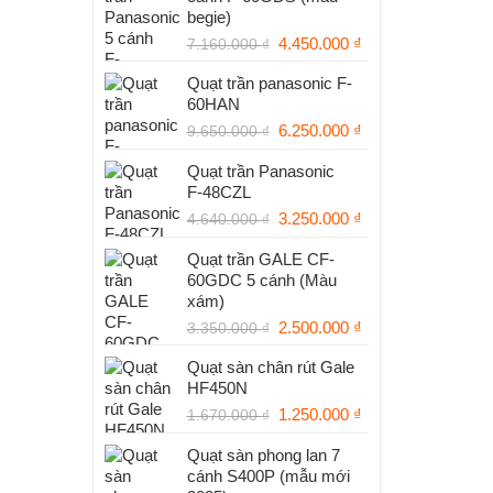
begie)
Giá
Giá
4.450.000
₫
7.160.000
₫
gốc
hiện
Quạt trần panasonic F-
là:
tại
60HAN
7.160.000 ₫.
là:
Giá
Giá
6.250.000
₫
4.450.000 ₫.
9.650.000
₫
gốc
hiện
Quạt trần Panasonic
là:
tại
F‑48CZL
9.650.000 ₫.
là:
Giá
6.250.000 ₫.
Giá
3.250.000
₫
4.640.000
₫
gốc
hiện
Quạt trần GALE CF-
là:
tại
60GDC 5 cánh (Màu
4.640.000 ₫.
là:
xám)
3.250.000 ₫.
Giá
Giá
2.500.000
₫
3.350.000
₫
gốc
hiện
Quạt sàn chân rút Gale
là:
tại
HF450N
3.350.000 ₫.
là:
Giá
Giá
1.250.000
₫
2.500.000 ₫.
1.670.000
₫
gốc
hiện
Quạt sàn phong lan 7
là:
tại
cánh S400P (mẫu mới
1.670.000 ₫.
là: