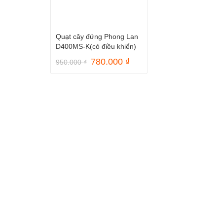
Quạt cây đứng Phong Lan
D400MS-K(có điều khiển)
Giá
Giá
780.000
₫
950.000
₫
gốc
hiện
là:
tại
950.000 ₫.
là:
780.000 ₫.