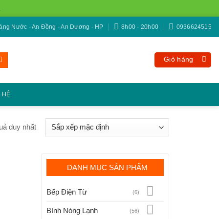
ng Nước - An Đồng - An Dương - HP
8h00 - 20h00
0936624515
Giỏ hàng
N HỆ
quả duy nhất
DANH MỤC SẢN PHẨM
Bếp Điện Từ
(6)
Bình Nóng Lạnh
(56)