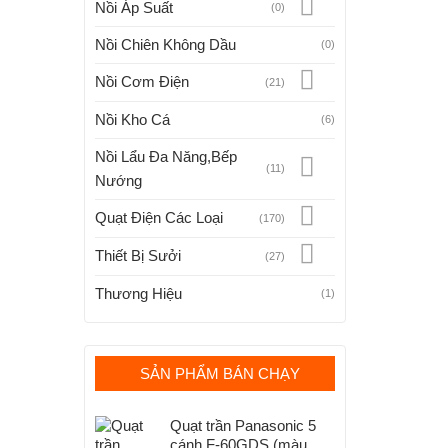
Nồi Áp Suất
(0)
Nồi Chiên Không Dầu
(0)
Nồi Cơm Điện
(21)
Nồi Kho Cá
(6)
Nồi Lẩu Đa Năng,Bếp
(11)
Nướng
Quạt Điện Các Loại
(170)
Thiết Bị Sưởi
(27)
Thương Hiệu
(1)
SẢN PHẨM BÁN CHẠY
Quạt trần Panasonic 5
cánh F-60GDS (màu