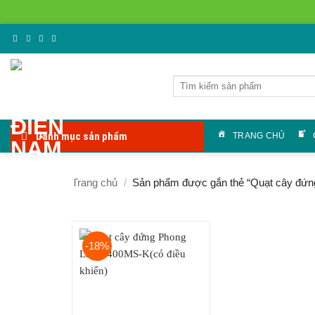
Bỏ
qua
nội
Tìm
dung
kiếm:
Danh mục sản phẩm
TRANG CHỦ
Trang chủ
/
Sản phẩm được gắn thẻ “Quạt cây đứn
-18%