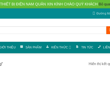
THIẾT BỊ ĐIỆN NAM QUÂN XIN KÍNH CHÀO QUÝ KHÁCH
Bỏ qua
Đường Má
GIỚI THIỆU
SẢN PHẨM
KIẾN THỨC
TIN TỨC
LIÊ
Hiển thị kết 
g”