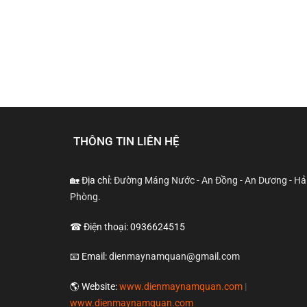
THÔNG TIN LIÊN HỆ
🏡 Địa chỉ:
Đường Máng Nước - An Đồng - An Dương - Hả
Phòng.
☎ Điện thoại: 0936624515
📧 Email:
dienmaynamquan@gmail.com
🌎 Website:
www.dienmaynamquan.com
|
www.dienmaynamquan.com