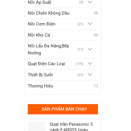
Nồi Áp Suất
(0)
Nồi Chiên Không Dầu
(0)
Nồi Cơm Điện
(21)
Nồi Kho Cá
(6)
Nồi Lẩu Đa Năng,Bếp
(11)
Nướng
Quạt Điện Các Loại
(170)
Thiết Bị Sưởi
(27)
Thương Hiệu
(1)
SẢN PHẨM BÁN CHẠY
Quạt trần Panasonic 5
cánh F-60GDS (màu