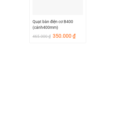
Quạt bàn điện cơ B400
(cánh400mm)
Giá
Giá
350.000
₫
465.000
₫
gốc
hiện
là:
tại
465.000 ₫.
là:
350.000 ₫.