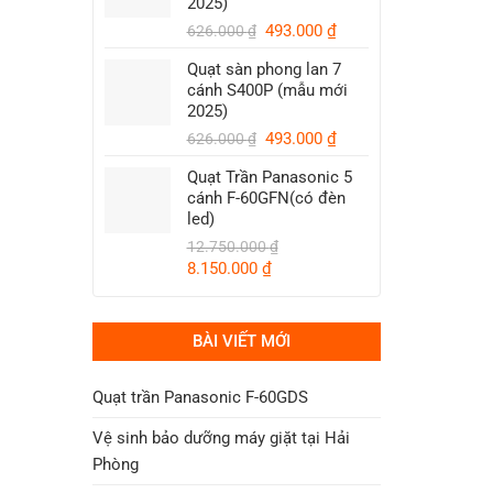
2025)
1.250.000 ₫.
Giá
Giá
493.000
₫
626.000
₫
gốc
hiện
Quạt sàn phong lan 7
là:
tại
cánh S400P (mẫu mới
626.000 ₫.
là:
2025)
493.000 ₫.
Giá
Giá
493.000
₫
626.000
₫
gốc
hiện
Quạt Trần Panasonic 5
là:
tại
cánh F-60GFN(có đèn
626.000 ₫.
là:
led)
493.000 ₫.
12.750.000
₫
Giá
Giá
8.150.000
₫
gốc
hiện
là:
tại
12.750.000 ₫.
là:
BÀI VIẾT MỚI
8.150.000 ₫.
Quạt trần Panasonic F-60GDS
Vệ sinh bảo dưỡng máy giặt tại Hải
Phòng