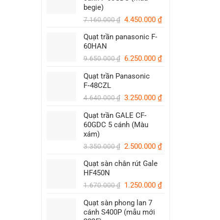
begie)
Giá
Giá
4.450.000
₫
7.160.000
₫
gốc
hiện
Quạt trần panasonic F-
là:
tại
60HAN
7.160.000 ₫.
là:
Giá
Giá
6.250.000
₫
4.450.000 ₫.
9.650.000
₫
gốc
hiện
Quạt trần Panasonic
là:
tại
F‑48CZL
9.650.000 ₫.
là:
Giá
6.250.000 ₫.
Giá
3.250.000
₫
4.640.000
₫
gốc
hiện
Quạt trần GALE CF-
là:
tại
60GDC 5 cánh (Màu
4.640.000 ₫.
là:
xám)
3.250.000 ₫.
Giá
Giá
2.500.000
₫
3.350.000
₫
gốc
hiện
Quạt sàn chân rút Gale
là:
tại
HF450N
3.350.000 ₫.
là:
Giá
Giá
1.250.000
₫
2.500.000 ₫.
1.670.000
₫
gốc
hiện
Quạt sàn phong lan 7
là:
tại
cánh S400P (mẫu mới
1.670.000 ₫.
là: