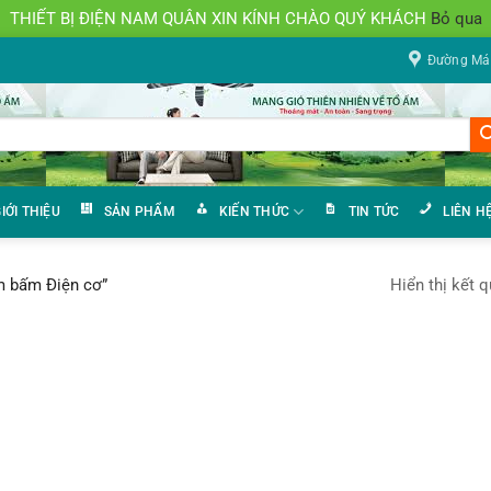
THIẾT BỊ ĐIỆN NAM QUÂN XIN KÍNH CHÀO QUÝ KHÁCH
Bỏ qua
Đường Mán
IỚI THIỆU
SẢN PHẨM
KIẾN THỨC
TIN TỨC
LIÊN H
Hiển thị kết 
m bấm Điện cơ”