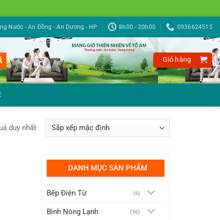
g Nước - An Đồng - An Dương - HP
8h00 - 20h00
0936624515
Giỏ hàng
Ệ
quả duy nhất
DANH MỤC SẢN PHẨM
Bếp Điện Từ
(6)
Bình Nóng Lạnh
(56)