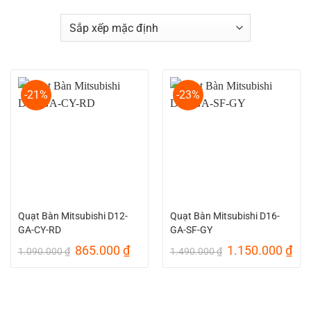
-21%
-23%
Quạt Bàn Mitsubishi D12-
Quạt Bàn Mitsubishi D16-
GA-CY-RD
GA-SF-GY
Giá
Giá
Giá
Giá
865.000
₫
1.150.000
₫
1.090.000
₫
1.490.000
₫
gốc
hiện
gốc
hiệ
là:
tại
là:
tại
1.090.000 ₫.
là:
1.490.000 ₫.
là:
865.000 ₫.
1.1