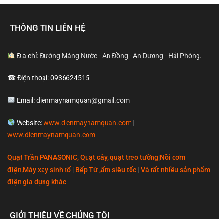
THÔNG TIN LIÊN HỆ
Địa chỉ:
Đường Máng Nước - An Đồng - An Dương - Hải Phòng.
☎ Điện thoại: 0936624515
Email:
dienmaynamquan@gmail.com
Website:
www.dienmaynamquan.com
|
www.dienmaynamquan.com
Quạt Trần PANASONIC, Quạt cây, quạt treo tường
|
Nồi cơm
điện,Máy xay sinh tố
|
Bếp Từ ,ấm siêu tốc
|
Và rất nhiều sản phẩm
điện gia dụng khác
GIỚI THIỆU VỀ CHÚNG TÔI