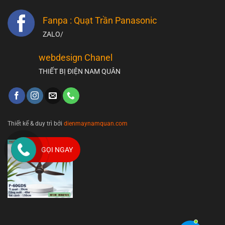
Fanpa : Quạt Trần Panasonic
ZALO/
webdesign Chanel
THIẾT BỊ ĐIỆN NAM QUÂN
Thiết kế & duy trì bởi
dienmaynamquan.com
GỌI NGAY