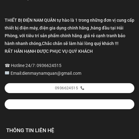
THIẾT BỊ ĐIỆN NAM QUÂN tự hào là 1 trong những đơn vị cung cấp
thiết bị điện máy, điện gia dụng chính hãng ,hàng đầu tại Hải
Phòng, với tiêu trí sản phẩm chính hãng ,giá rẻ cạnh tranh bảo
hành nhanh chóng,Chắc chắn sẽ làm hài lòng quý khách !!!
RẤT HÂN HẠNH ĐƯỢC PHỤC VỤ QUÝ KHÁCH
☎ Hotline 24/7: 0936624515
Email:dienmaynamquan@gmail.com
0936624515
THÔNG TIN LIÊN HỆ