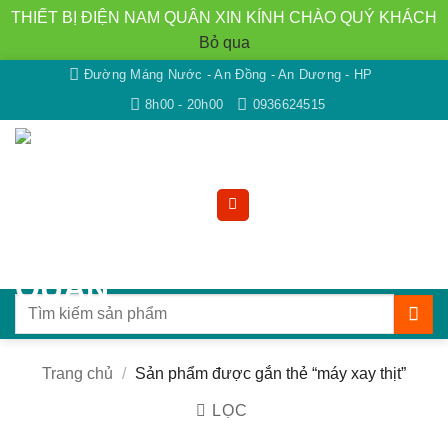
THIẾT BỊ ĐIỆN NAM QUÂN XIN KÍNH CHÀO QUÝ KHÁCH
Bỏ qua
Bỏ
Đường Máng Nước - An Đồng - An Dương - HP
qua
8h00 - 20h00
0936624515
nội
dung
Tìm
kiếm:
Trang chủ
/
Sản phẩm được gắn thẻ “máy xay thịt”
LỌC