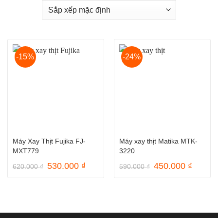
-15%
-24%
Máy Xay Thịt Fujika FJ-
Máy xay thịt Matika MTK-
MXT779
3220
Giá
Giá
Giá
Giá
530.000
₫
450.000
₫
620.000
₫
590.000
₫
gốc
hiện
gốc
hiện
là:
tại
là:
tại
620.000 ₫.
là:
590.000 ₫.
là:
530.000 ₫.
450.00