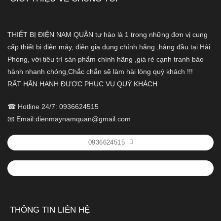
THIẾT BỊ ĐIỆN NAM QUÂN tự hào là 1 trong những đơn vị cung
cấp thiết bị điện máy, điện gia dụng chính hãng ,hàng đầu tại Hải
Phòng, với tiêu trí sản phẩm chính hãng ,giá rẻ cạnh tranh bảo
hành nhanh chóng,Chắc chắn sẽ làm hài lòng quý khách !!!
RẤT HÂN HẠNH ĐƯỢC PHỤC VỤ QUÝ KHÁCH
☎ Hotline 24/7: 0936624515
📧 Email:dienmaynamquan@gmail.com
0936624515
THÔNG TIN LIÊN HỆ