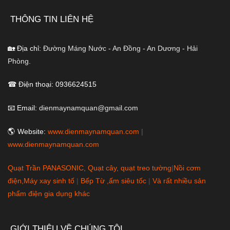
THÔNG TIN LIÊN HỆ
🏡 Địa chỉ:
Đường Máng Nước - An Đồng - An Dương - Hải
Phòng.
☎ Điện thoại: 0936624515
📧 Email:
dienmaynamquan@gmail.com
🌎 Website:
www.dienmaynamquan.com
|
www.dienmaynamquan.com
Quạt Trần PANASONIC, Quạt cây, quạt treo tường
|
Nồi cơm
điện,Máy xay sinh tố
|
Bếp Từ ,ấm siêu tốc
|
Và rất nhiều sản
phẩm điện gia dụng khác
GIỚI THIỆU VỀ CHÚNG TÔI