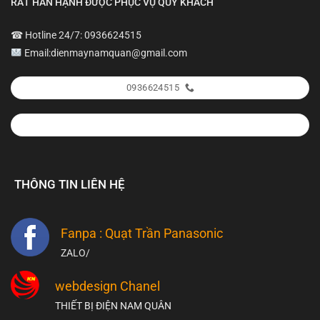
RẤT HÂN HẠNH ĐƯỢC PHỤC VỤ QUÝ KHÁCH
☎ Hotline 24/7: 0936624515
Email:dienmaynamquan@gmail.com
0936624515
THÔNG TIN LIÊN HỆ
Fanpa : Quạt Trần Panasonic
ZALO/
webdesign Chanel
THIẾT BỊ ĐIỆN NAM QUÂN