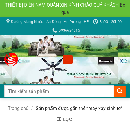
THIẾT BỊ ĐIỆN NAM QUÂN XIN KÍNH CHÀO QUÝ KHÁCH
Bỏ
qua
Bỏ
Đường Máng Nước - An Đồng - An Dương - HP
8h00 - 20h00
qua
0936624515
nội
dung
Tìm
kiếm:
Trang chủ
/
Sản phẩm được gắn thẻ “may xay sinh to”
LỌC