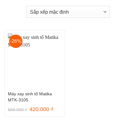
-26%
Máy xay sinh tố Matika
MTK-3105
Giá
Giá
420.000
₫
568.000
₫
gốc
hiện
là:
tại
568.000 ₫.
là:
420.000 ₫.