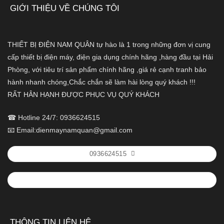
GIỚI THIỆU VỀ CHÚNG TÔI
THIẾT BỊ ĐIỆN NAM QUÂN tự hào là 1 trong những đơn vị cung
cấp thiết bị điện máy, điện gia dụng chính hãng ,hàng đầu tại Hải
Phòng, với tiêu trí sản phẩm chính hãng ,giá rẻ cạnh tranh bảo
hành nhanh chóng,Chắc chắn sẽ làm hài lòng quý khách !!!
RẤT HÂN HẠNH ĐƯỢC PHỤC VỤ QUÝ KHÁCH
☎ Hotline 24/7: 0936624515
📧 Email:dienmaynamquan@gmail.com
0936624515
THÔNG TIN LIÊN HỆ