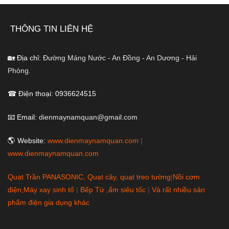
THÔNG TIN LIÊN HỆ
🏡 Địa chỉ:
Đường Máng Nước - An Đồng - An Dương - Hải
Phòng.
☎ Điện thoại: 0936624515
📧 Email:
dienmaynamquan@gmail.com
🌎 Website:
www.dienmaynamquan.com
|
www.dienmaynamquan.com
Quạt Trần PANASONIC, Quạt cây, quạt treo tường
|
Nồi cơm
điện,Máy xay sinh tố
|
Bếp Từ ,ấm siêu tốc
|
Và rất nhiều sản
phẩm điện gia dụng khác