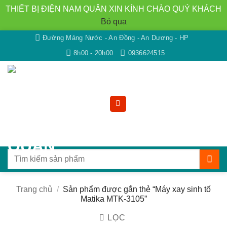
THIẾT BỊ ĐIỆN NAM QUÂN XIN KÍNH CHÀO QUÝ KHÁCH
Bỏ qua
Bỏ
Đường Máng Nước - An Đồng - An Dương - HP
qua
8h00 - 20h00
0936624515
nội
dung
Tìm
kiếm:
Trang chủ
/
Sản phẩm được gắn thẻ “Máy xay sinh tố
Matika MTK-3105”
LỌC