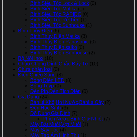
Bình Siêu Tốc Lock & Lock
(0)
Bình Siêu Tốc Matika
(1)
Bình Siêu Tốc RAPIDO
(0)
Bình Siêu Tốc Rẻ Tiền
(1)
Bình Siêu Tốc Sunhouse
(1)
Bình Thủy Điện
(6)
Bình Thủy Điện Matika
(3)
Bình Thủy Điện Panasonic
(0)
Bình Thủy Điện saiko
(0)
Bình Thủy Điện Sunhouse
(2)
Bộ Nồi Inox
(10)
Chảo Chống Dính,Chảo Đáy Từ
(10)
Chưa phân loại
(0)
Điện Chiếu Sáng
(8)
Bóng Điện LED
(8)
Bóng Tuýp
(0)
Đèn Pin,Đèn Tích Điện
(0)
Gia Dụng
(24)
Bàn ủi Khô,Hơi Nước,BànLà Cây
(2)
Đèn Học Sinh
(3)
Đồ Dùng Gia Đình
(7)
Phích Nước,Bình Giữ Nhiệt
(7)
Máy Bắt Muỗi,Vợt Muỗi
(1)
Máy Sấy Tóc
(4)
Máy Tạo Ẩm Hình Thú
(1)