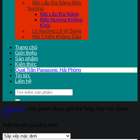
Nồi Lẩu Đa Năng,Bếp
Nướng
Nồi Lẩu Đa Năng
Bếp Nướng Không
Khói
Lò Nướng Lò Vi Sóng
Nồi Chiên Không Dầu
Trang chủ
Giới thiệu
Sản phẩm
Kiến thức
Quạt Trần Panasonic Hải Phòng
Tin tức
Liên hệ
Tìm
kiếm:
Trang chủ
/
Sản phẩm được gắn thẻ “Máy Sấy Tóc Jiplai”
Lọc
Hiển thị kết quả duy nhất