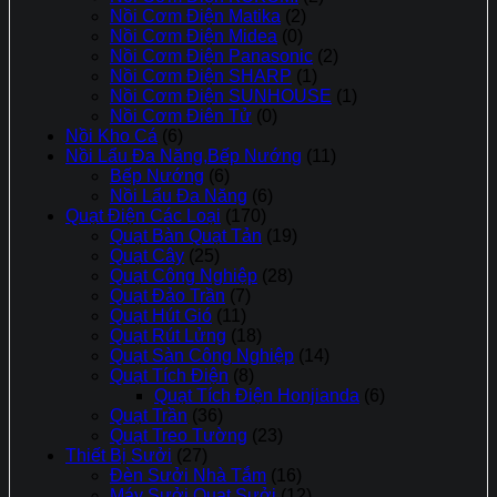
Nồi Cơm Điện Matika
(2)
Nồi Cơm Điện Midea
(0)
Nồi Cơm Điện Panasonic
(2)
Nồi Cơm Điện SHARP
(1)
Nồi Cơm Điện SUNHOUSE
(1)
Nồi Cơm Điên Tử
(0)
Nồi Kho Cá
(6)
Nồi Lẩu Đa Năng,Bếp Nướng
(11)
Bếp Nướng
(6)
Nồi Lẩu Đa Năng
(6)
Quạt Điện Các Loại
(170)
Quạt Bàn Quạt Tản
(19)
Quạt Cây
(25)
Quạt Công Nghiệp
(28)
Quạt Đảo Trần
(7)
Quạt Hút Gió
(11)
Quạt Rút Lửng
(18)
Quạt Sàn Công Nghiệp
(14)
Quạt Tích Điện
(8)
Quạt Tích Điện Honjianda
(6)
Quạt Trần
(36)
Quạt Treo Tường
(23)
Thiết Bị Sưởi
(27)
Đèn Sưởi Nhà Tắm
(16)
Máy Sưởi Quạt Sưởi
(12)