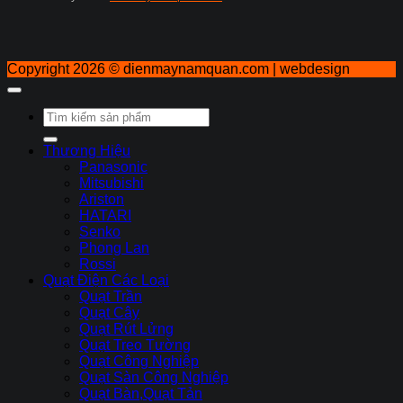
Copyright 2026 ©
dienmaynamquan.com | webdesign
Tìm
kiếm:
Thương Hiệu
Panasonic
Mitsubishi
Ariston
HATARI
Senko
Phong Lan
Rossi
Quạt Điện Các Loại
Quạt Trần
Quạt Cây
Quạt Rút Lửng
Quạt Treo Tường
Quạt Công Nghiệp
Quạt Sàn Công Nghiệp
Quạt Bàn,Quạt Tản