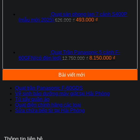
493.000 ₫.
Quạt sàn phong lan 7 cánh S400P
Giá
Giá
(mẫu mới 2025)
493.000
₫
626.000
₫
gốc
hiện
là:
tại
626.000 ₫.
là:
493.000 ₫.
Quạt Trần Panasonic 5 cánh F-
Giá
Giá
60GFN(có đèn led)
8.150.000
₫
12.750.000
₫
gốc
hiện
là:
tại
12.750.000 ₫.
là:
Bài viết mới
8.150.000 ₫
Quạt trần Panasonic F-60GDS
Vệ sinh bảo dưỡng máy giặt tại Hải Phòng
Tủ sấy quần áo
Quạt điện chính hãng các loại
Sửa chữa bếp từ tại Hải Phòng
Thông tin liên hệ