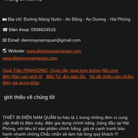
🏡 Địa chỉ:
Đường Máng Nước - An Đồng - An Dương - Hải Phòng.
☎ Điện thoại: 0936624515
📧 Email:
dienmaynamquan@gmail.com
🌎 Website:
www.dienmaynamquan.com
|
www.dienmaynamquan.com
Quạt Trần PANASONIC, Quạt cây, quạt treo tường
|
Nồi cơm
điện,Máy xay sinh tố
|
Bếp Từ ,ấm siêu tốc
|
Và rất nhiều sản phẩm
điện gia dụng khác
giới thiệu về chúng tôi
THIẾT BỊ ĐIỆN NAM QUÂN tự hào là 1 trong những đơn vị cung
cấp thiết bị điện máy, điện gia dụng chính hãng ,hàng đầu tại Hải
Phòng, với tiêu trí sản phẩm chính hãng ,giá rẻ cạnh tranh bảo
hành nhanh chóng,Chắc chắn sẽ làm hài lòng quý khách !!!