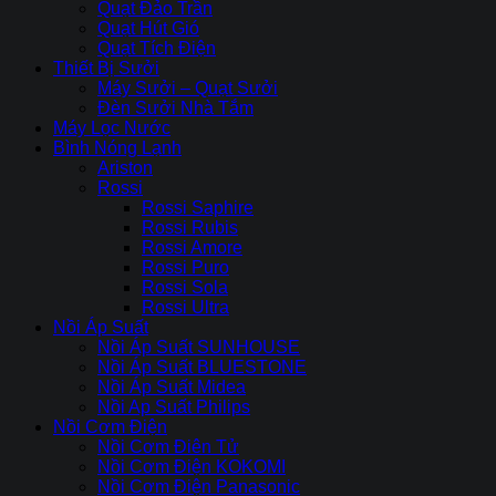
Quạt Đảo Trần
Quạt Hút Gió
Quạt Tích Điện
Thiết Bị Sưởi
Máy Sưởi – Quạt Sưởi
Đèn Sưởi Nhà Tắm
Máy Lọc Nước
Bình Nóng Lạnh
Ariston
Rossi
Rossi Saphire
Rossi Rubis
Rossi Amore
Rossi Puro
Rossi Sola
Rossi Ultra
Nồi Áp Suất
Nồi Áp Suất SUNHOUSE
Nồi Áp Suất BLUESTONE
Nồi Áp Suất Midea
Nồi Ap Suất Philips
Nồi Cơm Điện
Nồi Cơm Điên Tử
Nồi Cơm Điện KOKOMI
Nồi Cơm Điện Panasonic