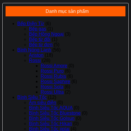
199.000 ₫.
Danh mục sản phẩm
Bếp Điện Từ
(6)
Bếp gas
(1)
Bếp Hồng Ngoại
(3)
Bếp từ đôi
(1)
Bếp từ đơn
(5)
Bình Nóng Lạnh
(56)
Ariston
(18)
Rossi
(28)
Rossi Amore
(0)
Rossi Puro
(6)
Rossi Rubis
(6)
Rossi Saphire
(6)
Rossi Sola
(6)
Rossi Ultra
(2)
Bình Siêu Tốc
(12)
Ấm siêu điện
(0)
Bình Siêu Tốc AQUA
(0)
Bình Siêu Tốc Bluestone
(0)
Bình Siêu Tốc Golsun
(0)
Bình Siêu Tốc Hikari
(0)
Bình Siêu Tốc jiplai
(4)