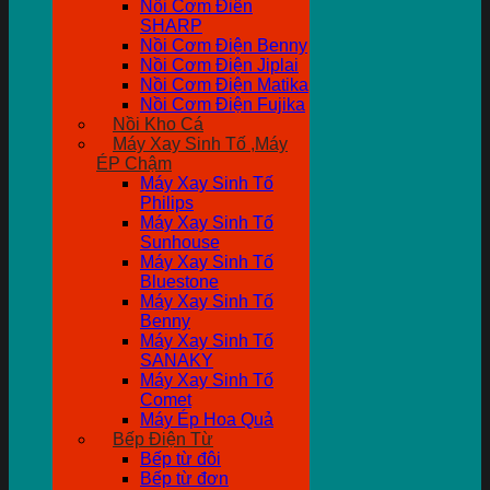
Nồi Cơm Điên
SHARP
Nồi Cơm Điện Benny
Nồi Cơm Điện Jiplai
Nồi Cơm Điện Matika
Nồi Cơm Điện Fujika
Nồi Kho Cá
Máy Xay Sinh Tố ,Máy
ÉP Chậm
Máy Xay Sinh Tố
Philips
Máy Xay Sinh Tố
Sunhouse
Máy Xay Sinh Tố
Bluestone
Máy Xay Sinh Tố
Benny
Máy Xay Sinh Tố
SANAKY
Máy Xay Sinh Tố
Comet
Máy Ép Hoa Quả
Bếp Điện Từ
Bếp từ đôi
Bếp từ đơn