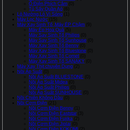
Ổ Điện,Phích Cắm
(0)
Tủ Sấy Quần Aó
(6)
Lò Nướng,Lò Vi Sóng
(1)
Máy Lọc Nước
(15)
Máy Xay Sinh Tố ,Máy ÉP Chậm
(9)
Máy Ép Hoa Quả
(5)
Máy Say Sinh Tố Philips
(0)
Máy Say Sinh Tố Sunhouse
(0)
Máy Xay Sinh Tố Benny
(0)
Máy Xay Sinh Tố Bluestone
(0)
Máy Xay Sinh Tố Comet
(0)
Máy Xay Sinh Tố SANAKY
(0)
Máy Xay Thịt chuyên Dụng
(2)
Nồi Áp Suất
(0)
Nồi Áp Suất BLUESTONE
(0)
Nồi Áp Suất Midea
(0)
Nồi Áp Suất Philips
(0)
Nồi Áp Suất SUNHOUSE
(0)
Nồi Chiên Không Dầu
(0)
Nồi Cơm Điện
(21)
Nồi Cơm Điện Benny
(1)
Nồi Cơm Điện Eaststar
(3)
Nồi Cơm Điện Fujika
(2)
Nồi Cơm Điện Jiplai
(0)
Nồi Cơm Điện KOKOMI
(2)