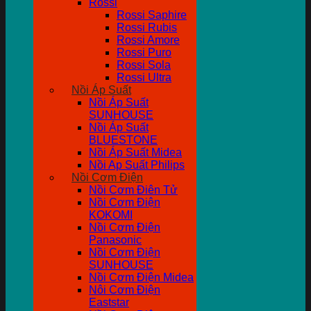
Rossi
Rossi Saphire
Rossi Rubis
Rossi Amore
Rossi Puro
Rossi Sola
Rossi Ultra
Nồi Áp Suất
Nồi Áp Suất
SUNHOUSE
Nồi Áp Suất
BLUESTONE
Nồi Áp Suất Midea
Nồi Ap Suất Philips
Nồi Cơm Điện
Nồi Cơm Điên Tử
Nồi Cơm Điện
KOKOMI
Nồi Cơm Điện
Panasonic
Nồi Cơm Điện
SUNHOUSE
Nồi Cơm Điện Midea
Nôi Cơm Điện
Eaststar