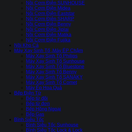
Nồi Cơm Điện SUNHOUSE
Nồi Cơm Điện Midea
Nôi Cơm Điện Eaststar
Nồi Cơm Điên SHARP
Nồi Cơm Điện Benny
Nồi Cơm Điện Jiplai
Nồi Cơm Điện Matika
Nồi Cơm Điện Fujika
Nồi Kho Cá
Máy Xay Sinh Tố ,Máy ÉP Chậm
Máy Xay Sinh Tố Philips
Máy Xay Sinh Tố Sunhouse
Máy Xay Sinh Tố Bluestone
Máy Xay Sinh Tố Benny
Máy Xay Sinh Tố SANAKY
Máy Xay Sinh Tố Comet
Máy Ép Hoa Quả
Bếp Điện Từ
Bếp từ đôi
Bếp từ đơn
Bếp Hồng Ngoại
Bếp Gas
Bình Siêu Tốc
Bình Siêu Tốc Sunhouse
Bình Siêu Tốc Lock & Lock