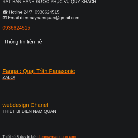
RẤT HÂN HẠNH ĐƯỢC PHỤC VỤ QUÝ KHÁCH
☎ Hotline 24/7: 0936624515
📧 Email:dienmaynamquan@gmail.com
0936624515
Thông tin liên hệ
Fanpa : Quạt Trần Panasonic
ZALO/
webdesign Chanel
THIẾT BỊ ĐIỆN NAM QUÂN
Thiết kế & duy trì bởi
dienmaynamquan.com