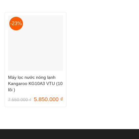
-23%
Máy lọc nước nóng lạnh
Kangaroo KG10A3 VTU (10
lõi )
Giá
Giá
5.850.000
₫
7.550.000
₫
gốc
hiện
là:
tại
7.550.000 ₫.
là:
5.850.000 ₫.