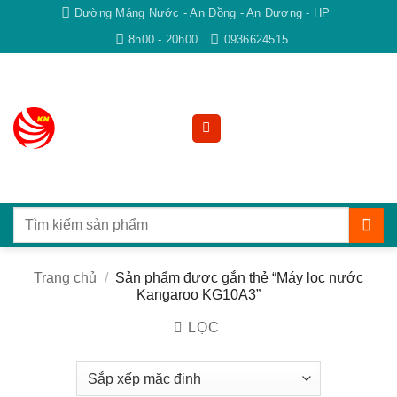
Bỏ
Đường Máng Nước - An Đồng - An Dương - HP
qua
8h00 - 20h00
0936624515
nội
dung
Tìm
kiếm:
Trang chủ
/
Sản phẩm được gắn thẻ “Máy lọc nước
Kangaroo KG10A3”
LỌC