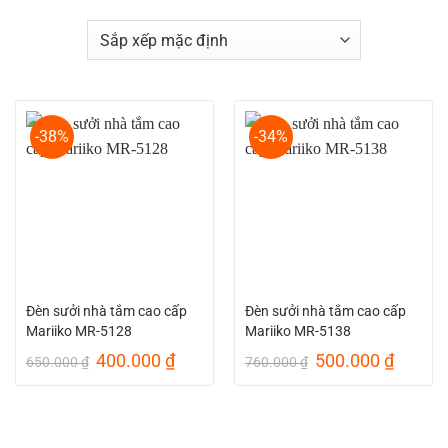
-38%
-34%
Đèn sưởi nhà tắm cao cấp
Đèn sưởi nhà tắm cao cấp
Mariiko MR-5128
Mariiko MR-5138
Giá
Giá
Giá
Giá
400.000
₫
500.000
₫
650.000
₫
760.000
₫
gốc
hiện
gốc
hiện
là:
tại
là:
tại
650.000 ₫.
là:
760.000 ₫.
là:
400.000 ₫.
500.00