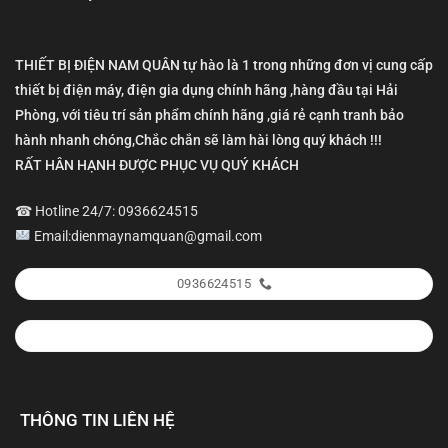
THIẾT BỊ ĐIỆN NAM QUÂN tự hào là 1 trong những đơn vị cung cấp
thiết bị điện máy, điện gia dụng chính hãng ,hàng đầu tại Hải
Phòng, với tiêu trí sản phẩm chính hãng ,giá rẻ cạnh tranh bảo
hành nhanh chóng,Chắc chắn sẽ làm hài lòng quý khách !!!
RẤT HÂN HẠNH ĐƯỢC PHỤC VỤ QUÝ KHÁCH
☎ Hotline 24/7: 0936624515
Email:dienmaynamquan@gmail.com
0936624515
THÔNG TIN LIÊN HỆ