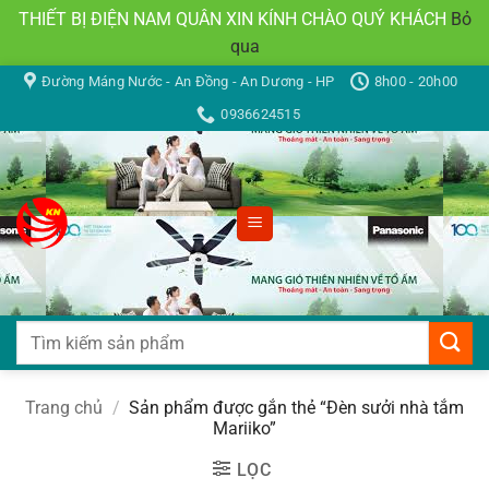
THIẾT BỊ ĐIỆN NAM QUÂN XIN KÍNH CHÀO QUÝ KHÁCH
Bỏ
qua
Bỏ
Đường Máng Nước - An Đồng - An Dương - HP
8h00 - 20h00
qua
0936624515
nội
dung
Tìm
kiếm:
Trang chủ
/
Sản phẩm được gắn thẻ “Đèn sưởi nhà tắm
Mariiko”
LỌC