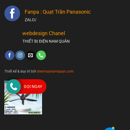
Fanpa : Quạt Trần Panasonic
ZALO/
webdesign Chanel
THIẾT BỊ ĐIỆN NAM QUÂN
Thiết kế & duy trì bởi
dienmaynamquan.com
GỌI NGAY