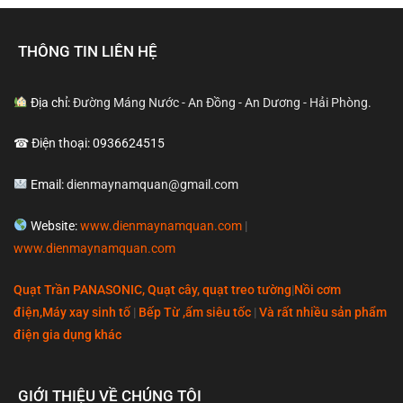
THÔNG TIN LIÊN HỆ
Địa chỉ:
Đường Máng Nước - An Đồng - An Dương - Hải Phòng.
☎ Điện thoại: 0936624515
Email:
dienmaynamquan@gmail.com
Website:
www.dienmaynamquan.com
|
www.dienmaynamquan.com
Quạt Trần PANASONIC, Quạt cây, quạt treo tường
|
Nồi cơm
điện,Máy xay sinh tố
|
Bếp Từ ,ấm siêu tốc
|
Và rất nhiều sản phẩm
điện gia dụng khác
GIỚI THIỆU VỀ CHÚNG TÔI