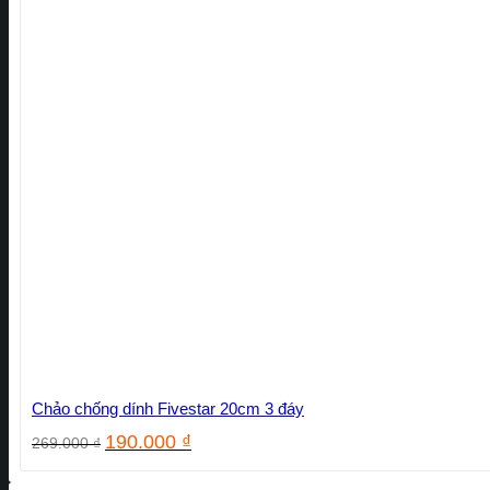
Chảo chống dính Fivestar 20cm 3 đáy
Giá
Giá
190.000
₫
269.000
₫
gốc
hiện
là:
tại