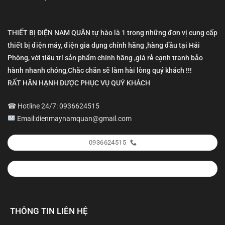
THIẾT BỊ ĐIỆN NAM QUÂN tự hào là 1 trong những đơn vị cung cấp
thiết bị điện máy, điện gia dụng chính hãng ,hàng đầu tại Hải
Phòng, với tiêu trí sản phẩm chính hãng ,giá rẻ cạnh tranh bảo
hành nhanh chóng,Chắc chắn sẽ làm hài lòng quý khách !!!
RẤT HÂN HẠNH ĐƯỢC PHỤC VỤ QUÝ KHÁCH
☎ Hotline 24/7: 0936624515
Email:dienmaynamquan@gmail.com
0936624515
THÔNG TIN LIÊN HỆ