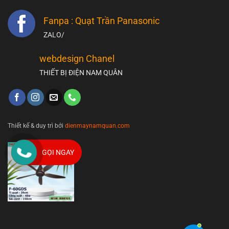
Fanpa : Quạt Trần Panasonic
ZALO/
webdesign Chanel
THIẾT BỊ ĐIỆN NAM QUÂN
Thiết kế & duy trì bởi
dienmaynamquan.com
GỌI NGAY