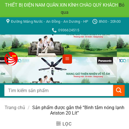
THIẾT BỊ ĐIỆN NAM QUÂN XIN KÍNH CHÀO QUÝ KHÁCH
Bỏ
qua
Bỏ
Đường Máng Nước - An Đồng - An Dương - HP
8h00 - 20h00
qua
0936624515
nội
dung
Tìm
kiếm:
Trang chủ
/
Sản phẩm được gắn thẻ “Bình tắm nóng lạnh
Ariston 20 Lít”
LỌC