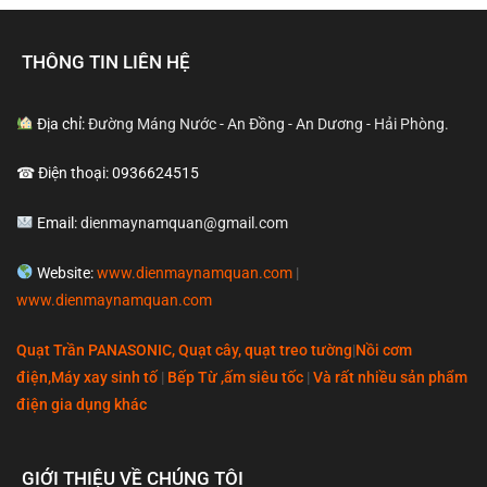
THÔNG TIN LIÊN HỆ
Địa chỉ:
Đường Máng Nước - An Đồng - An Dương - Hải Phòng.
☎ Điện thoại: 0936624515
Email:
dienmaynamquan@gmail.com
Website:
www.dienmaynamquan.com
|
www.dienmaynamquan.com
Quạt Trần PANASONIC, Quạt cây, quạt treo tường
|
Nồi cơm
điện,Máy xay sinh tố
|
Bếp Từ ,ấm siêu tốc
|
Và rất nhiều sản phẩm
điện gia dụng khác
GIỚI THIỆU VỀ CHÚNG TÔI