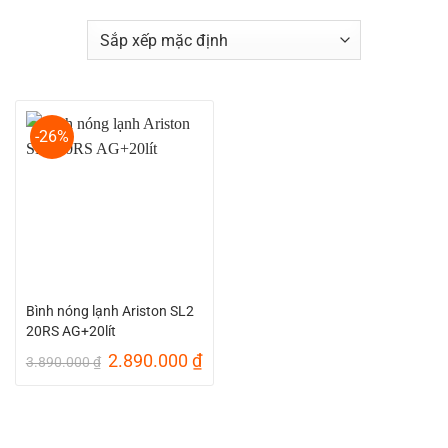
-26%
Bình nóng lạnh Ariston SL2
20RS AG+20lít
Giá
Giá
2.890.000
₫
3.890.000
₫
gốc
hiện
là:
tại
3.890.000 ₫.
là:
2.890.000 ₫.