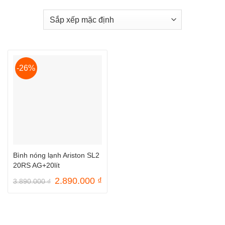
-26%
Bình nóng lạnh Ariston SL2
20RS AG+20lít
Giá
Giá
2.890.000
₫
3.890.000
₫
gốc
hiện
là:
tại
3.890.000 ₫.
là:
2.890.000 ₫.