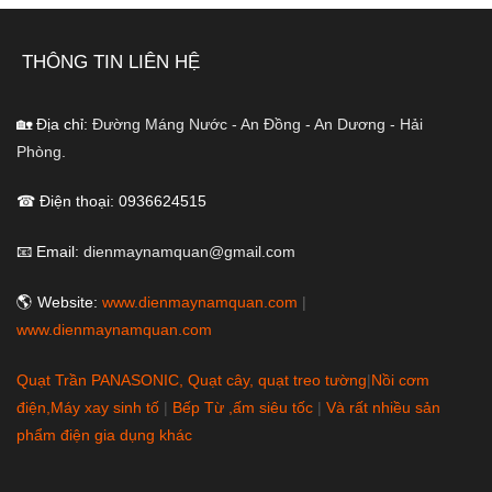
THÔNG TIN LIÊN HỆ
🏡 Địa chỉ:
Đường Máng Nước - An Đồng - An Dương - Hải
Phòng.
☎ Điện thoại: 0936624515
📧 Email:
dienmaynamquan@gmail.com
🌎 Website:
www.dienmaynamquan.com
|
www.dienmaynamquan.com
Quạt Trần PANASONIC, Quạt cây, quạt treo tường
|
Nồi cơm
điện,Máy xay sinh tố
|
Bếp Từ ,ấm siêu tốc
|
Và rất nhiều sản
phẩm điện gia dụng khác