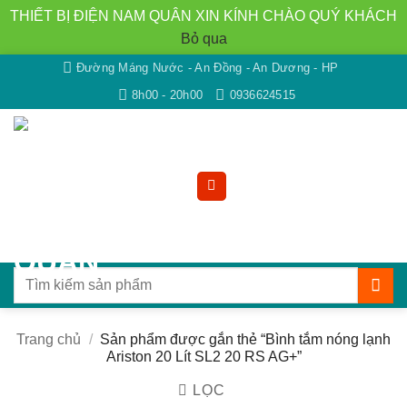
THIẾT BỊ ĐIỆN NAM QUÂN XIN KÍNH CHÀO QUÝ KHÁCH
Bỏ qua
Bỏ
Đường Máng Nước - An Đồng - An Dương - HP
qua
8h00 - 20h00
0936624515
nội
dung
Tìm
kiếm:
Trang chủ
/
Sản phẩm được gắn thẻ “Bình tắm nóng lạnh
Ariston 20 Lít SL2 20 RS AG+”
LỌC