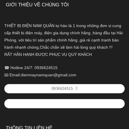
GIỚI THIỆU VỀ CHÚNG TÔI
THIẾT BỊ ĐIỆN NAM QUÂN tự hào là 1 trong những đơn vị cung
cấp thiết bị điện máy, điện gia dụng chính hãng ,hàng đầu tại Hải
Phòng, với tiêu trí sản phẩm chính hãng ,giá rẻ cạnh tranh bảo
hành nhanh chóng,Chắc chắn sẽ làm hài lòng quý khách !!!
RẤT HÂN HẠNH ĐƯỢC PHỤC VỤ QUÝ KHÁCH
☎ Hotline 24/7: 0936624515
📧 Email:dienmaynamquan@gmail.com
0936624515
THÔNG TIN LIÊN HỆ