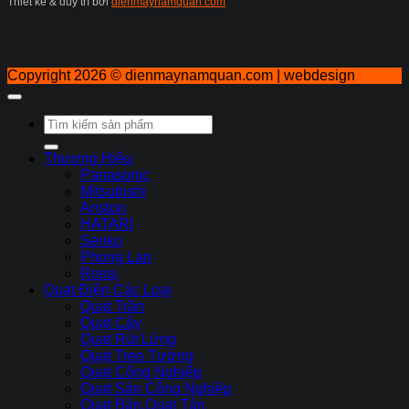
Thiết kế & duy trì bởi
dienmaynamquan.com
Copyright 2026 ©
dienmaynamquan.com | webdesign
Tìm
kiếm:
Thương Hiệu
Panasonic
Mitsubishi
Ariston
HATARI
Senko
Phong Lan
Rossi
Quạt Điện Các Loại
Quạt Trần
Quạt Cây
Quạt Rút Lửng
Quạt Treo Tường
Quạt Công Nghiệp
Quạt Sàn Công Nghiệp
Quạt Bàn,Quạt Tản