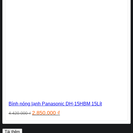
Bình nóng lạnh Panasonic DH-15HBM 15Lít
Giá
Giá
2.850.000
₫
4.420.000
₫
gốc
hiện
là:
tại
4.420.000 ₫.
là:
Tải thêm