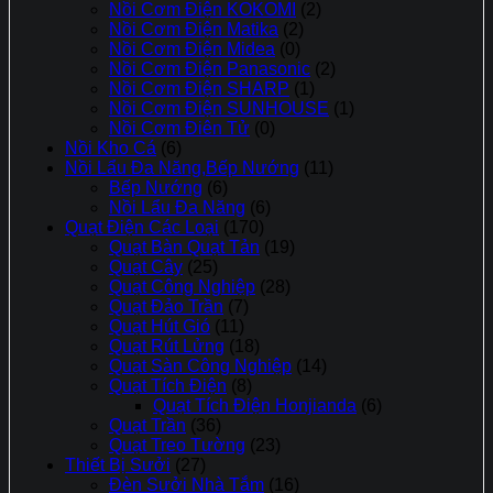
Nồi Cơm Điện KOKOMI
(2)
Nồi Cơm Điện Matika
(2)
Nồi Cơm Điện Midea
(0)
Nồi Cơm Điện Panasonic
(2)
Nồi Cơm Điện SHARP
(1)
Nồi Cơm Điện SUNHOUSE
(1)
Nồi Cơm Điên Tử
(0)
Nồi Kho Cá
(6)
Nồi Lẩu Đa Năng,Bếp Nướng
(11)
Bếp Nướng
(6)
Nồi Lẩu Đa Năng
(6)
Quạt Điện Các Loại
(170)
Quạt Bàn Quạt Tản
(19)
Quạt Cây
(25)
Quạt Công Nghiệp
(28)
Quạt Đảo Trần
(7)
Quạt Hút Gió
(11)
Quạt Rút Lửng
(18)
Quạt Sàn Công Nghiệp
(14)
Quạt Tích Điện
(8)
Quạt Tích Điện Honjianda
(6)
Quạt Trần
(36)
Quạt Treo Tường
(23)
Thiết Bị Sưởi
(27)
Đèn Sưởi Nhà Tắm
(16)