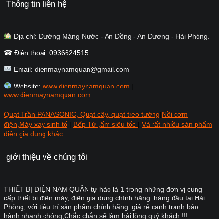
Thông tin liên hệ
Địa chỉ:
Đường Máng Nước - An Đồng - An Dương - Hải Phòng.
☎ Điện thoại: 0936624515
Email:
dienmaynamquan@gmail.com
Website:
www.dienmaynamquan.com
|
www.dienmaynamquan.com
Quạt Trần PANASONIC, Quạt cây, quạt treo tường
|
Nồi cơm
điện,Máy xay sinh tố
|
Bếp Từ ,ấm siêu tốc
|
Và rất nhiều sản phẩm
điện gia dụng khác
giới thiệu về chúng tôi
THIẾT BỊ ĐIỆN NAM QUÂN tự hào là 1 trong những đơn vị cung
cấp thiết bị điện máy, điện gia dụng chính hãng ,hàng đầu tại Hải
Phòng, với tiêu trí sản phẩm chính hãng ,giá rẻ cạnh tranh bảo
hành nhanh chóng,Chắc chắn sẽ làm hài lòng quý khách !!!