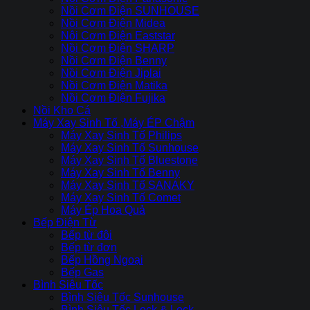
Nồi Cơm Điện SUNHOUSE
Nồi Cơm Điện Midea
Nôi Cơm Điện Eaststar
Nồi Cơm Điên SHARP
Nồi Cơm Điện Benny
Nồi Cơm Điện Jiplai
Nồi Cơm Điện Matika
Nồi Cơm Điện Fujika
Nồi Kho Cá
Máy Xay Sinh Tố ,Máy ÉP Chậm
Máy Xay Sinh Tố Philips
Máy Xay Sinh Tố Sunhouse
Máy Xay Sinh Tố Bluestone
Máy Xay Sinh Tố Benny
Máy Xay Sinh Tố SANAKY
Máy Xay Sinh Tố Comet
Máy Ép Hoa Quả
Bếp Điện Từ
Bếp từ đôi
Bếp từ đơn
Bếp Hồng Ngoại
Bếp Gas
Bình Siêu Tốc
Bình Siêu Tốc Sunhouse
Bình Siêu Tốc Lock & Lock