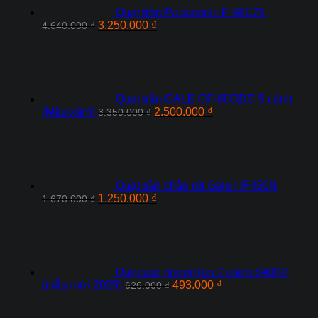
Quạt trần Panasonic F‑48CZL
Giá
Giá
3.250.000
₫
4.640.000
₫
gốc
hiện
là:
tại
4.640.000 ₫.
là:
3.250.000 ₫.
Quạt trần GALE CF-60GDC 5 cánh
Giá
Giá
(Màu xám)
2.500.000
₫
3.350.000
₫
gốc
hiện
là:
tại
3.350.000 ₫.
là:
2.500.000 ₫.
Quạt sàn chân rút Gale HF450N
Giá
Giá
1.250.000
₫
1.670.000
₫
gốc
hiện
là:
tại
1.670.000 ₫.
là:
1.250.000 ₫.
Quạt sàn phong lan 7 cánh S400P
Giá
Giá
(mẫu mới 2025)
493.000
₫
626.000
₫
gốc
hiện
là:
tại