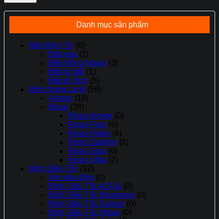
2.850.000 ₫.
Danh mục sản phẩm
Bếp Điện Từ
(6)
Bếp gas
(1)
Bếp Hồng Ngoại
(3)
Bếp từ đôi
(1)
Bếp từ đơn
(5)
Bình Nóng Lạnh
(56)
Ariston
(18)
Rossi
(28)
Rossi Amore
(0)
Rossi Puro
(6)
Rossi Rubis
(6)
Rossi Saphire
(6)
Rossi Sola
(6)
Rossi Ultra
(2)
Bình Siêu Tốc
(12)
Ấm siêu điện
(0)
Bình Siêu Tốc AQUA
(0)
Bình Siêu Tốc Bluestone
(0)
Bình Siêu Tốc Golsun
(0)
Bình Siêu Tốc Hikari
(0)