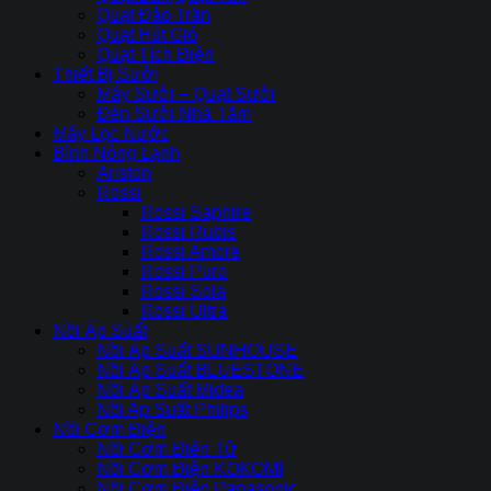
Quạt Đảo Trần
Quạt Hút Gió
Quạt Tích Điện
Thiết Bị Sưởi
Máy Sưởi – Quạt Sưởi
Đèn Sưởi Nhà Tắm
Máy Lọc Nước
Bình Nóng Lạnh
Ariston
Rossi
Rossi Saphire
Rossi Rubis
Rossi Amore
Rossi Puro
Rossi Sola
Rossi Ultra
Nồi Áp Suất
Nồi Áp Suất SUNHOUSE
Nồi Áp Suất BLUESTONE
Nồi Áp Suất Midea
Nồi Ap Suất Philips
Nồi Cơm Điện
Nồi Cơm Điên Tử
Nồi Cơm Điện KOKOMI
Nồi Cơm Điện Panasonic