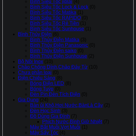
Bình Siêu Tốc jiplai
(4)
Bình Siêu Tốc Lock & Lock
(0)
Bình Siêu Tốc Matika
(1)
Bình Siêu Tốc RAPIDO
(0)
Bình Siêu Tốc Rẻ Tiền
(1)
Bình Siêu Tốc Sunhouse
(1)
Bình Thủy Điện
(6)
Bình Thủy Điện Matika
(3)
Bình Thủy Điện Panasonic
(0)
Bình Thủy Điện saiko
(0)
Bình Thủy Điện Sunhouse
(2)
Bộ Nồi Inox
(10)
Chảo Chống Dính,Chảo Đáy Từ
(10)
Chưa phân loại
(0)
Điện Chiếu Sáng
(8)
Bóng Điện LED
(8)
Bóng Tuýp
(0)
Đèn Pin,Đèn Tích Điện
(0)
Gia Dụng
(24)
Bàn ủi Khô,Hơi Nước,BànLà Cây
(2)
Đèn Học Sinh
(3)
Đồ Dùng Gia Đình
(7)
Phích Nước,Bình Giữ Nhiệt
(7)
Máy Bắt Muỗi,Vợt Muỗi
(1)
Máy Sấy Tóc
(4)