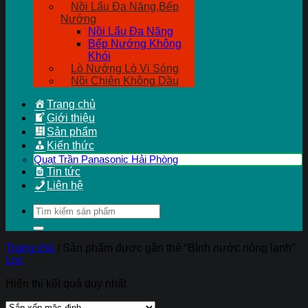
Nồi Lẩu Đa Năng,Bếp
Nướng
Nồi Lẩu Đa Năng
Bếp Nướng Không
Khói
Lò Nướng Lò Vi Sóng
Nồi Chiên Không Dầu
Trang chủ
Giới thiệu
Sản phẩm
Kiến thức
Quạt Trần Panasonic Hải Phòng
Tin tức
Liên hệ
Tìm
kiếm:
Trang chủ
/
Sản phẩm được gắn thẻ “Bình nước nóng lạnh”
Lọc
Hiển thị kết quả duy nhất