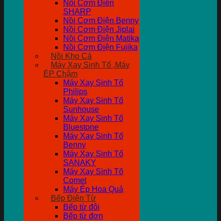
Nồi Cơm Điên
SHARP
Nồi Cơm Điện Benny
Nồi Cơm Điện Jiplai
Nồi Cơm Điện Matika
Nồi Cơm Điện Fujika
Nồi Kho Cá
Máy Xay Sinh Tố ,Máy
ÉP Chậm
Máy Xay Sinh Tố
Philips
Máy Xay Sinh Tố
Sunhouse
Máy Xay Sinh Tố
Bluestone
Máy Xay Sinh Tố
Benny
Máy Xay Sinh Tố
SANAKY
Máy Xay Sinh Tố
Comet
Máy Ép Hoa Quả
Bếp Điện Từ
Bếp từ đôi
Bếp từ đơn