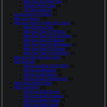
Máy Tạo Ẩm Hình Thú
(1)
Ổ Điện,Phích Cắm
(0)
Tủ Sấy Quần Aó
(6)
Lò Nướng,Lò Vi Sóng
(1)
Máy Lọc Nước
(15)
Máy Xay Sinh Tố ,Máy ÉP Chậm
(9)
Máy Ép Hoa Quả
(5)
Máy Say Sinh Tố Philips
(0)
Máy Say Sinh Tố Sunhouse
(0)
Máy Xay Sinh Tố Benny
(0)
Máy Xay Sinh Tố Bluestone
(0)
Máy Xay Sinh Tố Comet
(0)
Máy Xay Sinh Tố SANAKY
(0)
Máy Xay Thịt chuyên Dụng
(2)
Nồi Áp Suất
(0)
Nồi Áp Suất BLUESTONE
(0)
Nồi Áp Suất Midea
(0)
Nồi Áp Suất Philips
(0)
Nồi Áp Suất SUNHOUSE
(0)
Nồi Chiên Không Dầu
(0)
Nồi Cơm Điện
(21)
Nồi Cơm Điện Benny
(1)
Nồi Cơm Điện Eaststar
(3)
Nồi Cơm Điện Fujika
(2)
Nồi Cơm Điện Jiplai
(0)