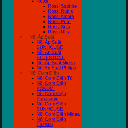
Rossi
Rossi Saphire
Rossi Rubis
Rossi Amore
Rossi Puro
Rossi Sola
Rossi Ultra
Nồi Áp Suất
Nồi Áp Suất
SUNHOUSE
Nồi Áp Suất
BLUESTONE
Nồi Áp Suất Midea
Nồi Ap Suất Philips
Nồi Cơm Điện
Nồi Cơm Điên Tử
Nồi Cơm Điện
KOKOMI
Nồi Cơm Điện
Panasonic
Nồi Cơm Điện
SUNHOUSE
Nồi Cơm Điện Midea
Nôi Cơm Điện
Eaststar