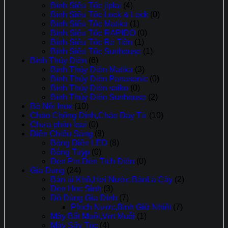
Bình Siêu Tốc jiplai
(4)
Bình Siêu Tốc Lock & Lock
(0)
Bình Siêu Tốc Matika
(1)
Bình Siêu Tốc RAPIDO
(0)
Bình Siêu Tốc Rẻ Tiền
(1)
Bình Siêu Tốc Sunhouse
(1)
Bình Thủy Điện
(6)
Bình Thủy Điện Matika
(3)
Bình Thủy Điện Panasonic
(0)
Bình Thủy Điện saiko
(0)
Bình Thủy Điện Sunhouse
(2)
Bộ Nồi Inox
(10)
Chảo Chống Dính,Chảo Đáy Từ
(10)
Chưa phân loại
(0)
Điện Chiếu Sáng
(8)
Bóng Điện LED
(8)
Bóng Tuýp
(0)
Đèn Pin,Đèn Tích Điện
(0)
Gia Dụng
(24)
Bàn ủi Khô,Hơi Nước,BànLà Cây
(2)
Đèn Học Sinh
(3)
Đồ Dùng Gia Đình
(7)
Phích Nước,Bình Giữ Nhiệt
(7)
Máy Bắt Muỗi,Vợt Muỗi
(1)
Máy Sấy Tóc
(4)