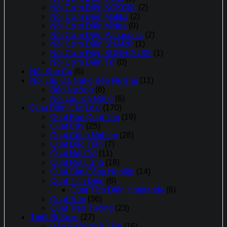
Nồi Cơm Điện KOKOMI
(2)
Nồi Cơm Điện Matika
(2)
Nồi Cơm Điện Midea
(0)
Nồi Cơm Điện Panasonic
(2)
Nồi Cơm Điện SHARP
(1)
Nồi Cơm Điện SUNHOUSE
(1)
Nồi Cơm Điên Tử
(0)
Nồi Kho Cá
(6)
Nồi Lẩu Đa Năng,Bếp Nướng
(11)
Bếp Nướng
(6)
Nồi Lẩu Đa Năng
(6)
Quạt Điện Các Loại
(170)
Quạt Bàn Quạt Tản
(19)
Quạt Cây
(25)
Quạt Công Nghiệp
(28)
Quạt Đảo Trần
(7)
Quạt Hút Gió
(11)
Quạt Rút Lửng
(18)
Quạt Sàn Công Nghiệp
(14)
Quạt Tích Điện
(8)
Quạt Tích Điện Honjianda
(6)
Quạt Trần
(36)
Quạt Treo Tường
(23)
Thiết Bị Sưởi
(27)
Đèn Sưởi Nhà Tắm
(16)