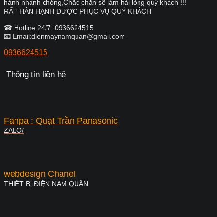
hành nhanh chóng,Chắc chắn sẽ làm hài lòng quý khách !!!
RẤT HÂN HẠNH ĐƯỢC PHỤC VỤ QUÝ KHÁCH
☎ Hotline 24/7: 0936624515
📧 Email:dienmaynamquan@gmail.com
0936624515
Thông tin liên hệ
Fanpa : Quạt Trần Panasonic
ZALO/
webdesign Chanel
THIẾT BỊ ĐIỆN NAM QUÂN