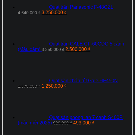
Quạt trần Panasonic F‑48CZL
Giá
Giá
3.250.000
₫
4.640.000
₫
gốc
hiện
là:
tại
4.640.000 ₫.
là:
3.250.000 ₫.
Quạt trần GALE CF-60GDC 5 cánh
Giá
Giá
(Màu xám)
2.500.000
₫
3.350.000
₫
gốc
hiện
là:
tại
3.350.000 ₫.
là:
2.500.000 ₫.
Quạt sàn chân rút Gale HF450N
Giá
Giá
1.250.000
₫
1.670.000
₫
gốc
hiện
là:
tại
1.670.000 ₫.
là:
1.250.000 ₫.
Quạt sàn phong lan 7 cánh S400P
Giá
Giá
(mẫu mới 2025)
493.000
₫
626.000
₫
gốc
hiện
là:
tại