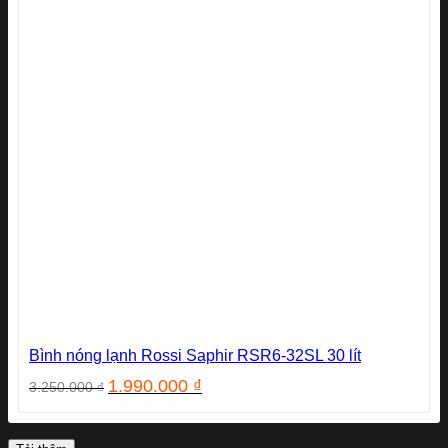
Bình nóng lạnh Rossi Saphir RSR6-32SL 30 lít
Giá
Giá
1.990.000
₫
3.250.000
₫
gốc
hiện
là:
tại