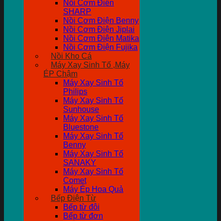
Nồi Cơm Điên
SHARP
Nồi Cơm Điện Benny
Nồi Cơm Điện Jiplai
Nồi Cơm Điện Matika
Nồi Cơm Điện Fujika
Nồi Kho Cá
Máy Xay Sinh Tố ,Máy
ÉP Chậm
Máy Xay Sinh Tố
Philips
Máy Xay Sinh Tố
Sunhouse
Máy Xay Sinh Tố
Bluestone
Máy Xay Sinh Tố
Benny
Máy Xay Sinh Tố
SANAKY
Máy Xay Sinh Tố
Comet
Máy Ép Hoa Quả
Bếp Điện Từ
Bếp từ đôi
Bếp từ đơn