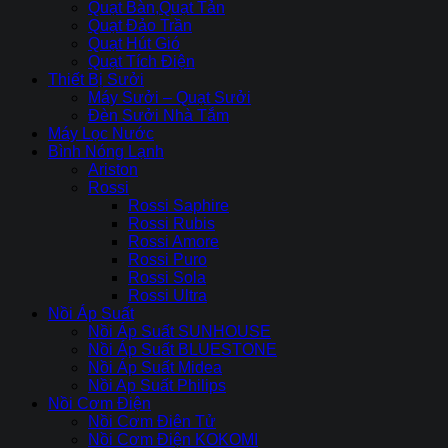
Quạt Bàn,Quạt Tản
Quạt Đảo Trần
Quạt Hút Gió
Quạt Tích Điện
Thiết Bị Sưởi
Máy Sưởi – Quạt Sưởi
Đèn Sưởi Nhà Tắm
Máy Lọc Nước
Bình Nóng Lạnh
Ariston
Rossi
Rossi Saphire
Rossi Rubis
Rossi Amore
Rossi Puro
Rossi Sola
Rossi Ultra
Nồi Áp Suất
Nồi Áp Suất SUNHOUSE
Nồi Áp Suất BLUESTONE
Nồi Áp Suất Midea
Nồi Ap Suất Philips
Nồi Cơm Điện
Nồi Cơm Điên Tử
Nồi Cơm Điện KOKOMI