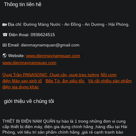
Thông tin liên hệ
🏡 Địa chỉ:
Đường Máng Nước - An Đồng - An Dương - Hải Phòng.
☎ Điện thoại: 0936624515
📧 Email:
dienmaynamquan@gmail.com
🌎 Website:
www.dienmaynamquan.com
|
www.dienmaynamquan.com
Quạt Trần PANASONIC, Quạt cây, quạt treo tường
|
Nồi cơm
điện,Máy xay sinh tố
|
Bếp Từ ,ấm siêu tốc
|
Và rất nhiều sản phẩm
điện gia dụng khác
giới thiệu về chúng tôi
THIẾT BỊ ĐIỆN NAM QUÂN tự hào là 1 trong những đơn vị cung
cấp thiết bị điện máy, điện gia dụng chính hãng ,hàng đầu tại Hải
Phòng, với tiêu trí sản phẩm chính hãng ,giá rẻ cạnh tranh bảo