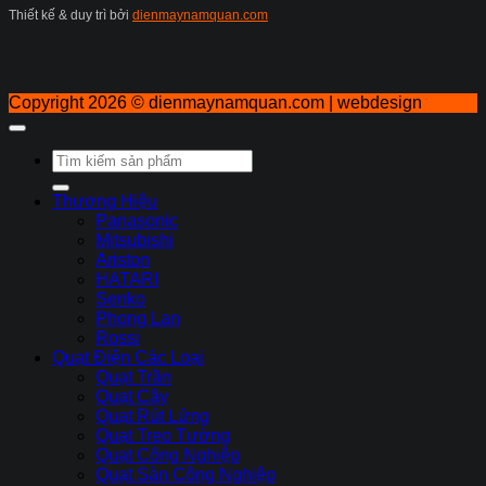
Thiết kế & duy trì bởi
dienmaynamquan.com
Copyright 2026 ©
dienmaynamquan.com | webdesign
Tìm
kiếm:
Thương Hiệu
Panasonic
Mitsubishi
Ariston
HATARI
Senko
Phong Lan
Rossi
Quạt Điện Các Loại
Quạt Trần
Quạt Cây
Quạt Rút Lửng
Quạt Treo Tường
Quạt Công Nghiệp
Quạt Sàn Công Nghiệp