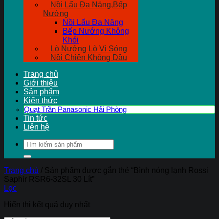
Nồi Lẩu Đa Năng,Bếp
Nướng
Nồi Lẩu Đa Năng
Bếp Nướng Không
Khói
Lò Nướng Lò Vi Sóng
Nồi Chiên Không Dầu
Trang chủ
Giới thiệu
Sản phẩm
Kiến thức
Quạt Trần Panasonic Hải Phòng
Tin tức
Liên hệ
Tìm
kiếm:
Trang chủ
/
Sản phẩm được gắn thẻ “Bình nóng lạnh Rossi
Saphir RSR6-32SL 30 Lít”
Lọc
Hiển thị kết quả duy nhất