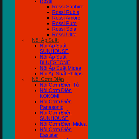
Rossi
Rossi Saphire
Rossi Rubis
Rossi Amore
Rossi Puro
Rossi Sola
Rossi Ultra
Nồi Áp Suất
Nồi Áp Suất
SUNHOUSE
Nồi Áp Suất
BLUESTONE
Nồi Áp Suất Midea
Nồi Ap Suất Philips
Nồi Cơm Điện
Nồi Cơm Điên Tử
Nồi Cơm Điện
KOKOMI
Nồi Cơm Điện
Panasonic
Nồi Cơm Điện
SUNHOUSE
Nồi Cơm Điện Midea
Nôi Cơm Điện
Eaststar