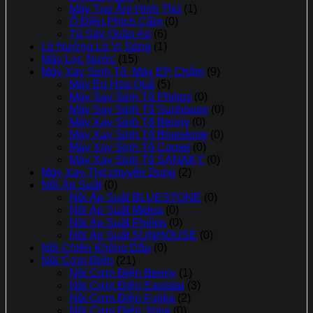
Máy Tạo Ẩm Hình Thú
(1)
Ổ Điện,Phích Cắm
(0)
Tủ Sấy Quần Aó
(6)
Lò Nướng,Lò Vi Sóng
(1)
Máy Lọc Nước
(15)
Máy Xay Sinh Tố ,Máy ÉP Chậm
(9)
Máy Ép Hoa Quả
(5)
Máy Say Sinh Tố Philips
(0)
Máy Say Sinh Tố Sunhouse
(0)
Máy Xay Sinh Tố Benny
(0)
Máy Xay Sinh Tố Bluestone
(0)
Máy Xay Sinh Tố Comet
(0)
Máy Xay Sinh Tố SANAKY
(0)
Máy Xay Thịt chuyên Dụng
(2)
Nồi Áp Suất
(0)
Nồi Áp Suất BLUESTONE
(0)
Nồi Áp Suất Midea
(0)
Nồi Áp Suất Philips
(0)
Nồi Áp Suất SUNHOUSE
(0)
Nồi Chiên Không Dầu
(0)
Nồi Cơm Điện
(21)
Nồi Cơm Điện Benny
(1)
Nồi Cơm Điện Eaststar
(3)
Nồi Cơm Điện Fujika
(2)
Nồi Cơm Điện Jiplai
(0)