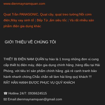
www.dienmaynamquan.com
Quạt Trần PANASONIC, Quạt cây, quạt treo tường
|
Nồi cơm
điện,Máy xay sinh tố
|
Bếp Từ ,ấm siêu tốc
|
Và rất nhiều sản
phẩm điện gia dụng khác
GIỚI THIỆU VỀ CHÚNG TÔI
THIẾT BỊ ĐIỆN NAM QUÂN tự hào là 1 trong những đơn vị cung
cấp thiết bị điện máy, điện gia dụng chính hãng ,hàng đầu tại Hải
Phòng, với tiêu trí sản phẩm chính hãng ,giá rẻ cạnh tranh bảo
hành nhanh chóng,Chắc chắn sẽ làm hài lòng quý khách !!!
RẤT HÂN HẠNH ĐƯỢC PHỤC VỤ QUÝ KHÁCH
☎ Hotline 24/7: 0936624515
📧 Email:dienmaynamquan@gmail.com