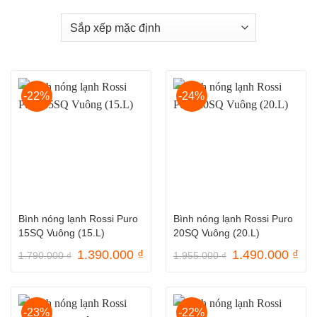
-22%
-24%
Bình nóng lạnh Rossi Puro
Bình nóng lạnh Rossi Puro
15SQ Vuông (15.L)
20SQ Vuông (20.L)
Giá
Giá
Giá
Gi
1.390.000
₫
1.490.000
₫
1.790.000
₫
1.955.000
₫
gốc
hiện
gốc
hiệ
là:
tại
là:
tại
1.790.000 ₫.
là:
1.955.000 ₫.
là:
1.390.000 ₫.
1.4
-23%
-22%