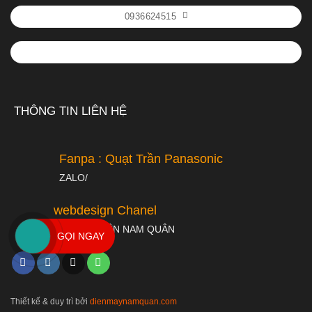
0936624515
THÔNG TIN LIÊN HỆ
Fanpa : Quạt Trần Panasonic
ZALO/
webdesign Chanel
THIẾT BỊ ĐIỆN NAM QUÂN
GỌI NGAY
Thiết kế & duy trì bởi
dienmaynamquan.com