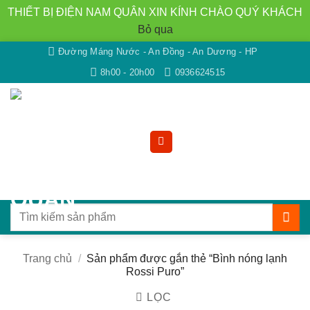
THIẾT BỊ ĐIỆN NAM QUÂN XIN KÍNH CHÀO QUÝ KHÁCH
Bỏ qua
Bỏ
Đường Máng Nước - An Đồng - An Dương - HP
qua
8h00 - 20h00
0936624515
nội
dung
Tìm
kiếm:
Trang chủ
/
Sản phẩm được gắn thẻ “Bình nóng lạnh
Rossi Puro”
LỌC