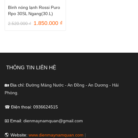
Bình nóng lạnh Rossi Puro
Rpo 30SL Ngang(30.L)
Giá
Giá
1.850.000
₫
2.520.000
₫
gốc
hiện
là:
tại
2.520.000 ₫.
là:
1.850.000 ₫.
THÔNG TIN LIÊN HỆ
🏡 Địa chỉ:
Đường Máng Nước - An Đồng - An Dương - Hải
Phòng.
☎ Điện thoại: 0936624515
📧 Email:
dienmaynamquan@gmail.com
🌎 Website:
www.dienmaynamquan.com
|