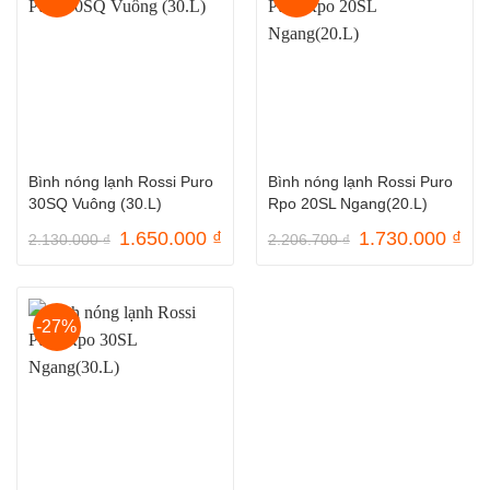
Bình nóng lạnh Rossi Puro
Bình nóng lạnh Rossi Puro
30SQ Vuông (30.L)
Rpo 20SL Ngang(20.L)
Giá
Giá
Giá
Gi
1.650.000
₫
1.730.000
₫
2.130.000
₫
2.206.700
₫
gốc
hiện
gốc
hiệ
là:
tại
là:
tại
2.130.000 ₫.
là:
2.206.700 ₫.
là:
1.650.000 ₫.
1.7
-27%